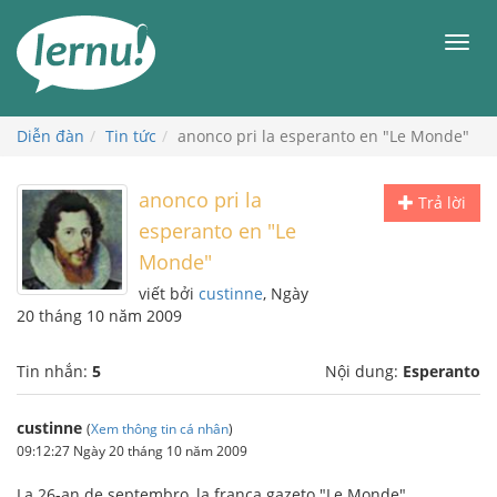
Đi
đến
Men
phần
nội
dung
Diễn đàn
Tin tức
anonco pri la esperanto en "Le Monde"
anonco pri la
Trả lời
esperanto en "Le
Monde"
viết bởi
custinne
, Ngày
20 tháng 10 năm 2009
Tin nhắn:
5
Nội dung:
Esperanto
custinne
(
Xem thông tin cá nhân
)
09:12:27 Ngày 20 tháng 10 năm 2009
La 26-an de septembro, la franca gazeto "Le Monde"