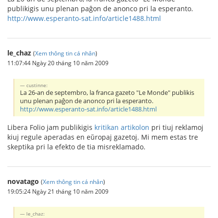
publikigis unu plenan paĝon de anonco pri la esperanto.
http://www.esperanto-sat.info/article1488.html
le_chaz
(
Xem thông tin cá nhân
)
11:07:44 Ngày 20 tháng 10 năm 2009
custinne:
La 26-an de septembro, la franca gazeto "Le Monde" publikis
unu plenan paĝon de anonco pri la esperanto.
http://www.esperanto-sat.info/article1488.html
Libera Folio jam publikigis
kritikan artikolon
pri tiuj reklamoj
kiuj regule aperadas en eŭropaj gazetoj. Mi mem estas tre
skeptika pri la efekto de tia misreklamado.
novatago
(
Xem thông tin cá nhân
)
19:05:24 Ngày 21 tháng 10 năm 2009
le_chaz: