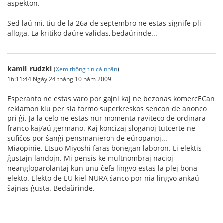
aspekton.
Sed laŭ mi, tiu de la 26a de septembro ne estas signife pli
alloga. La kritiko daŭre validas, bedaŭrinde...
kamil_rudzki
(
Xem thông tin cá nhân
)
16:11:44 Ngày 24 tháng 10 năm 2009
Esperanto ne estas varo por gajni kaj ne bezonas komercECan
reklamon kiu per sia formo superkreskos sencon de anonco
pri ĝi. Ja la celo ne estas nur momenta raviteco de ordinara
franco kaj/aŭ germano. Kaj koncizaj sloganoj tutcerte ne
sufiĉos por ŝanĝi pensmanieron de eŭropanoj...
Miaopinie, Etsuo Miyoshi faras bonegan laboron. Li elektis
ĝustajn landojn. Mi pensis ke multnombraj nacioj
neangloparolantaj kun unu ĉefa lingvo estas la plej bona
elekto. Elekto de EU kiel NURA ŝanco por nia lingvo ankaŭ
ŝajnas ĝusta. Bedaŭrinde.