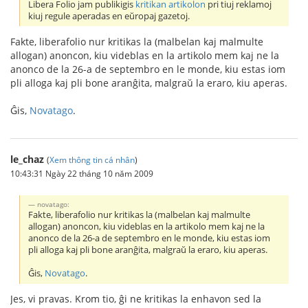
Libera Folio jam publikigis
kritikan artikolon
pri tiuj reklamoj
kiuj regule aperadas en eŭropaj gazetoj.
Fakte, liberafolio nur kritikas la (malbelan kaj malmulte
allogan) anoncon, kiu videblas en la artikolo mem kaj ne la
anonco de la 26-a de septembro en le monde, kiu estas iom
pli alloga kaj pli bone aranĝita, malgraŭ la eraro, kiu aperas.
Ĝis,
Novatago
.
le_chaz
(
Xem thông tin cá nhân
)
10:43:31 Ngày 22 tháng 10 năm 2009
novatago:
Fakte, liberafolio nur kritikas la (malbelan kaj malmulte
allogan) anoncon, kiu videblas en la artikolo mem kaj ne la
anonco de la 26-a de septembro en le monde, kiu estas iom
pli alloga kaj pli bone aranĝita, malgraŭ la eraro, kiu aperas.
Ĝis,
Novatago
.
Jes, vi pravas. Krom tio, ĝi ne kritikas la enhavon sed la