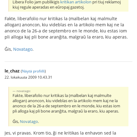
Libera Folio jam publikigis
kritikan artikolon
pri tiuj reklamoj
kiuj regule aperadas en eŭropaj gazetoj.
Fakte, liberafolio nur kritikas la (malbelan kaj malmulte
allogan) anoncon, kiu videblas en la artikolo mem kaj ne la
anonco de la 26-a de septembro en le monde, kiu estas iom
pli alloga kaj pli bone aranĝita, malgraŭ la eraro, kiu aperas.
Ĝis,
Novatago
.
le_chaz
(
Näytä profiilli
)
22. lokakuuta 2009 10.43.31
novatago:
Fakte, liberafolio nur kritikas la (malbelan kaj malmulte
allogan) anoncon, kiu videblas en la artikolo mem kaj ne la
anonco de la 26-a de septembro en le monde, kiu estas iom
pli alloga kaj pli bone aranĝita, malgraŭ la eraro, kiu aperas.
Ĝis,
Novatago
.
Jes, vi pravas. Krom tio, ĝi ne kritikas la enhavon sed la