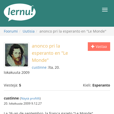
Tästä
sisältöön
Men
Foorumi
Uutisia
anonco pri la esperanto en "Le Monde"
anonco pri la
Vastaa
esperanto en "Le
Monde"
custinne
:lta, 20.
lokakuuta 2009
Viestejä:
5
Kieli:
Esperanto
custinne
(
Näytä profiilli
)
20. lokakuuta 2009 9.12.27
La 26-an de septembro, la franca gazeto "Le Monde"