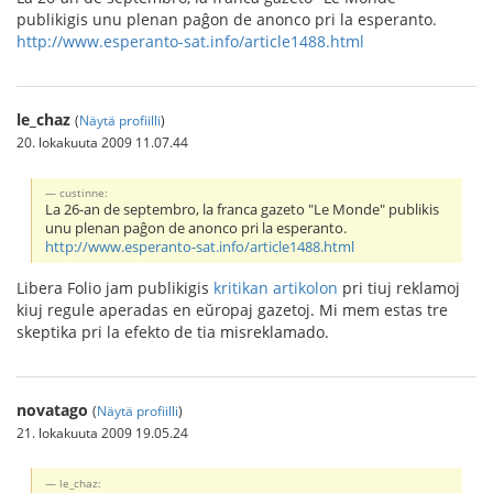
publikigis unu plenan paĝon de anonco pri la esperanto.
http://www.esperanto-sat.info/article1488.html
le_chaz
(
Näytä profiilli
)
20. lokakuuta 2009 11.07.44
custinne:
La 26-an de septembro, la franca gazeto "Le Monde" publikis
unu plenan paĝon de anonco pri la esperanto.
http://www.esperanto-sat.info/article1488.html
Libera Folio jam publikigis
kritikan artikolon
pri tiuj reklamoj
kiuj regule aperadas en eŭropaj gazetoj. Mi mem estas tre
skeptika pri la efekto de tia misreklamado.
novatago
(
Näytä profiilli
)
21. lokakuuta 2009 19.05.24
le_chaz: