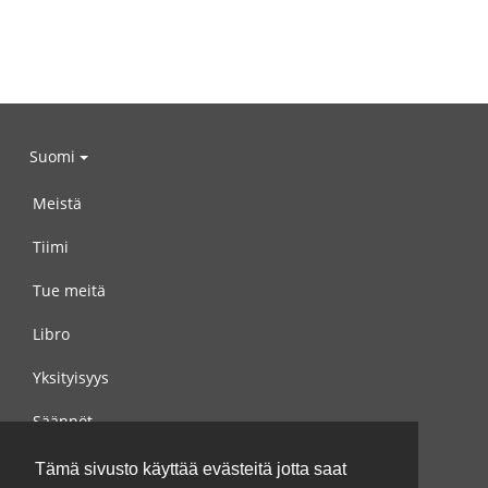
Suomi
Meistä
Tiimi
Tue meitä
Libro
Yksityisyys
Säännöt
Ota yhteyttä meihin
Tämä sivusto käyttää evästeitä jotta saat