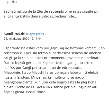
aspekton.
Sed laŭ mi, tiu de la 26a de septembro ne estas signife pli
alloga. La kritiko daŭre validas, bedaŭrinde...
kamil_rudzki
(
Näytä profiilli
)
24. lokakuuta 2009 16.11.44
Esperanto ne estas varo por gajni kaj ne bezonas komercECan
reklamon kiu per sia formo superkreskos sencon de anonco
pri ĝi. Ja la celo ne estas nur momenta raviteco de ordinara
franco kaj/aŭ germano. Kaj koncizaj sloganoj tutcerte ne
sufiĉos por ŝanĝi pensmanieron de eŭropanoj...
Miaopinie, Etsuo Miyoshi faras bonegan laboron. Li elektis
ĝustajn landojn. Mi pensis ke multnombraj nacioj
neangloparolantaj kun unu ĉefa lingvo estas la plej bona
elekto. Elekto de EU kiel NURA ŝanco por nia lingvo ankaŭ
ŝajnas ĝusta. Bedaŭrinde.