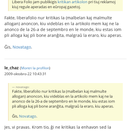
Libera Folio jam publikigis
kritikan artikolon
pri tiuj reklamoj
kiuj regule aperadas en eŭropaj gazetoj.
Fakte, liberafolio nur kritikas la (malbelan kaj malmulte
allogan) anoncon, kiu videblas en la artikolo mem kaj ne la
anonco de la 26-a de septembro en le monde, kiu estas iom
pli alloga kaj pli bone aranĝita, malgraŭ la eraro, kiu aperas.
Ĝis,
Novatago
.
le_chaz
(
Montri la profilon
)
2009-oktobro-22 10:43:31
novatago:
Fakte, liberafolio nur kritikas la (malbelan kaj malmulte
allogan) anoncon, kiu videblas en la artikolo mem kaj ne la
anonco de la 26-a de septembro en le monde, kiu estas iom
pli alloga kaj pli bone aranĝita, malgraŭ la eraro, kiu aperas.
Ĝis,
Novatago
.
Jes, vi pravas. Krom tio, ĝi ne kritikas la enhavon sed la