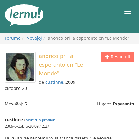
Al
la
Men
enhavo
Forumo
Novaĵoj
anonco pri la esperanto en "Le Monde"
anonco pri la
Respondi
esperanto en "Le
Monde"
de
custinne
, 2009-
oktobro-20
Mesaĝoj:
5
Lingvo:
Esperanto
custinne
(
Montri la profilon
)
2009-oktobro-20 09:12:27
La 26-an de septembro, la franca gazeto "Le Monde"