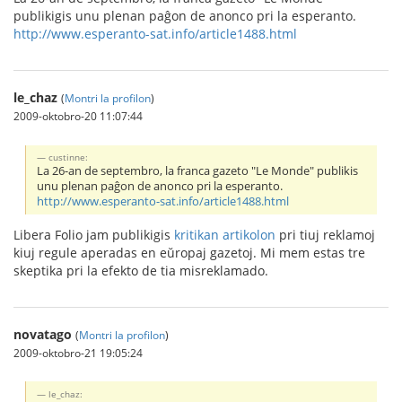
publikigis unu plenan paĝon de anonco pri la esperanto.
http://www.esperanto-sat.info/article1488.html
le_chaz
(
Montri la profilon
)
2009-oktobro-20 11:07:44
custinne:
La 26-an de septembro, la franca gazeto "Le Monde" publikis
unu plenan paĝon de anonco pri la esperanto.
http://www.esperanto-sat.info/article1488.html
Libera Folio jam publikigis
kritikan artikolon
pri tiuj reklamoj
kiuj regule aperadas en eŭropaj gazetoj. Mi mem estas tre
skeptika pri la efekto de tia misreklamado.
novatago
(
Montri la profilon
)
2009-oktobro-21 19:05:24
le_chaz: