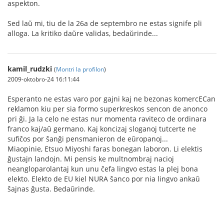
aspekton.
Sed laŭ mi, tiu de la 26a de septembro ne estas signife pli
alloga. La kritiko daŭre validas, bedaŭrinde...
kamil_rudzki
(
Montri la profilon
)
2009-oktobro-24 16:11:44
Esperanto ne estas varo por gajni kaj ne bezonas komercECan
reklamon kiu per sia formo superkreskos sencon de anonco
pri ĝi. Ja la celo ne estas nur momenta raviteco de ordinara
franco kaj/aŭ germano. Kaj koncizaj sloganoj tutcerte ne
sufiĉos por ŝanĝi pensmanieron de eŭropanoj...
Miaopinie, Etsuo Miyoshi faras bonegan laboron. Li elektis
ĝustajn landojn. Mi pensis ke multnombraj nacioj
neangloparolantaj kun unu ĉefa lingvo estas la plej bona
elekto. Elekto de EU kiel NURA ŝanco por nia lingvo ankaŭ
ŝajnas ĝusta. Bedaŭrinde.