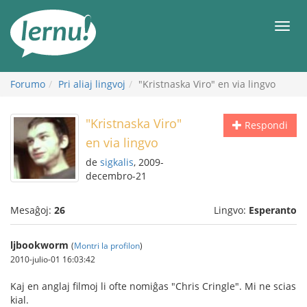
Al
la
Men
enhavo
Forumo
Pri aliaj lingvoj
"Kristnaska Viro" en via lingvo
"Kristnaska Viro"
Respondi
en via lingvo
de
sigkalis
, 2009-
decembro-21
Mesaĝoj:
26
Lingvo:
Esperanto
ljbookworm
(
Montri la profilon
)
2010-julio-01 16:03:42
Kaj en anglaj filmoj li ofte nomiĝas "Chris Cringle". Mi ne scias
kial.