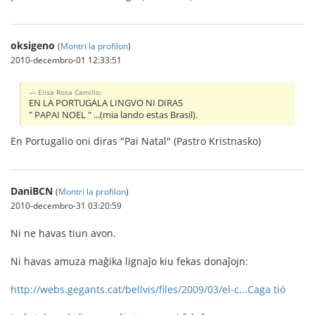
oksigeno
(
Montri la profilon
)
2010-decembro-01 12:33:51
Elisa Rosa Camillo:
EN LA PORTUGALA LINGVO NI DIRAS
" PAPAI NOEL " ...(mia lando estas Brasil).
En Portugalio oni diras "Pai Natal" (Pastro Kristnasko)
DaniBCN
(
Montri la profilon
)
2010-decembro-31 03:20:59
Ni ne havas tiun avon.
Ni havas amuza maĝika lignaĵo kiu fekas donaĵojn:
http://webs.gegants.cat/bellvis/files/2009/03/el-c...
Caga tió