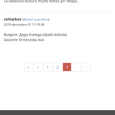
La kataluna kulturo multe temas pri fekaĵo..
cshtarkov
(
Montri la profilon
)
2010-decembro-31 11:19:38
Bulgare: Дядо Коледа (djado koleda)
laŭvorte Kristnaska Avo
3
«
<
1
2
>
»