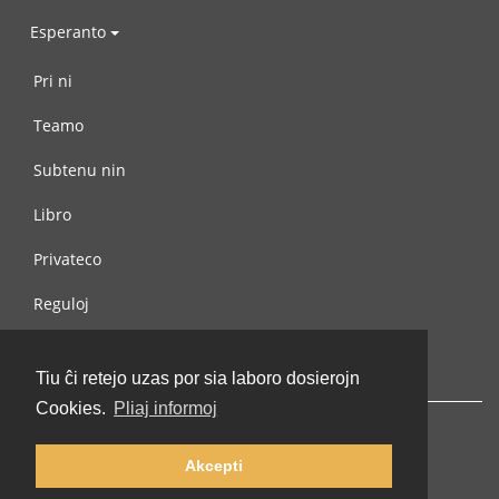
Esperanto
Pri ni
Teamo
Subtenu nin
Libro
Privateco
Reguloj
Kontaktu nin
Tiu ĉi retejo uzas por sia laboro dosierojn
Cookies.
Pliaj informoj
Akcepti
© 2002-2026 lernu.net |
Impressum