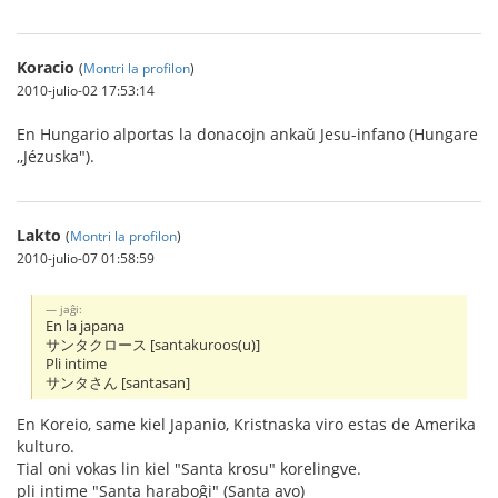
Koracio
(
Montri la profilon
)
2010-julio-02 17:53:14
En Hungario alportas la donacojn ankaŭ Jesu-infano (Hungare
,,Jézuska").
Lakto
(
Montri la profilon
)
2010-julio-07 01:58:59
jaĝi:
En la japana
サンタクロース [santakuroos(u)]
Pli intime
サンタさん [santasan]
En Koreio, same kiel Japanio, Kristnaska viro estas de Amerika
kulturo.
Tial oni vokas lin kiel "Santa krosu" korelingve.
pli intime "Santa haraboĝi" (Santa avo)