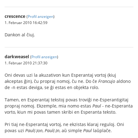
crescence
(
Profil anzeigen
)
1. Februar 2010 16:42:59
Dankon al ĉiuj.
darkweasel
(
Profil anzeigen
)
1. Februar 2010 21:37:30
Oni devas uzi la akuzativon kun Esperantaj vortoj (kiuj
akceptas ĝin), ĉu propraj nomoj, ĉu ne. Do ĉe
Francujo
aldono
de -n estas deviga, se ĝi estas en objekta rolo.
Tamen, en Esperantaj tekstoj povas troviĝi ne-Esperantigitaj
propraj nomoj. Ekzemple, mia nomo estas
Paul
- ne-Esperanta
vorto, kiun mi povas tamen skribi en Esperanta teksto.
Pri tiaj ne-Esperantaj vortoj, ne ekzistas klaraj reguloj. Oni
povas uzi
Paul(-)on
,
Paul(-)n
, aŭ simple
Paul
laŭplaĉe.