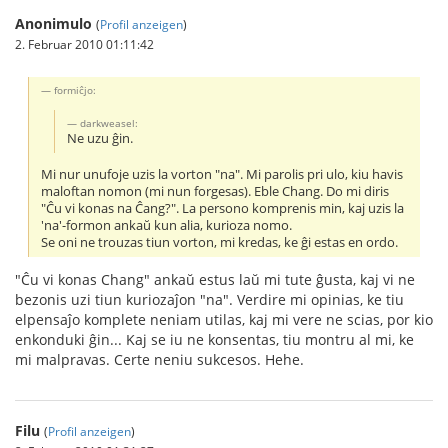
Anonimulo
(
Profil anzeigen
)
2. Februar 2010 01:11:42
formiĉjo:
darkweasel:
Ne uzu ĝin.
Mi nur unufoje uzis la vorton "na". Mi parolis pri ulo, kiu havis
maloftan nomon (mi nun forgesas). Eble Chang. Do mi diris
"Ĉu vi konas na Ĉang?". La persono komprenis min, kaj uzis la
'na'-formon ankaŭ kun alia, kurioza nomo.
Se oni ne trouzas tiun vorton, mi kredas, ke ĝi estas en ordo.
"Ĉu vi konas Chang" ankaŭ estus laŭ mi tute ĝusta, kaj vi ne
bezonis uzi tiun kuriozaĵon "na". Verdire mi opinias, ke tiu
elpensaĵo komplete neniam utilas, kaj mi vere ne scias, por kio
enkonduki ĝin... Kaj se iu ne konsentas, tiu montru al mi, ke
mi malpravas. Certe neniu sukcesos. Hehe.
Filu
(
Profil anzeigen
)