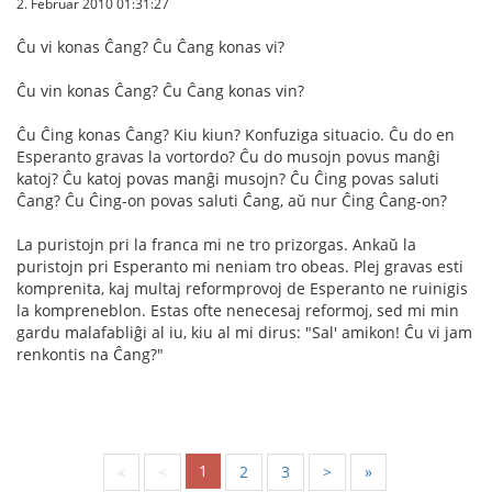
2. Februar 2010 01:31:27
Ĉu vi konas Ĉang? Ĉu Ĉang konas vi?
Ĉu vin konas Ĉang? Ĉu Ĉang konas vin?
Ĉu Ĉing konas Ĉang? Kiu kiun? Konfuziga situacio. Ĉu do en
Esperanto gravas la vortordo? Ĉu do musojn povus manĝi
katoj? Ĉu katoj povas manĝi musojn? Ĉu Ĉing povas saluti
Ĉang? Ĉu Ĉing-on povas saluti Ĉang, aŭ nur Ĉing Ĉang-on?
La puristojn pri la franca mi ne tro prizorgas. Ankaŭ la
puristojn pri Esperanto mi neniam tro obeas. Plej gravas esti
komprenita, kaj multaj reformprovoj de Esperanto ne ruinigis
la kompreneblon. Estas ofte nenecesaj reformoj, sed mi min
gardu malafabliĝi al iu, kiu al mi dirus: "Sal' amikon! Ĉu vi jam
renkontis na Ĉang?"
1
«
<
2
3
>
»