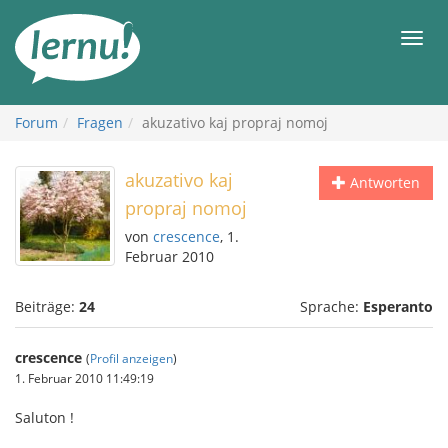
Zum
Inhalt
Men
Forum
Fragen
akuzativo kaj propraj nomoj
akuzativo kaj
Antworten
propraj nomoj
von
crescence
, 1.
Februar 2010
Beiträge:
24
Sprache:
Esperanto
crescence
(
Profil anzeigen
)
1. Februar 2010 11:49:19
Saluton !