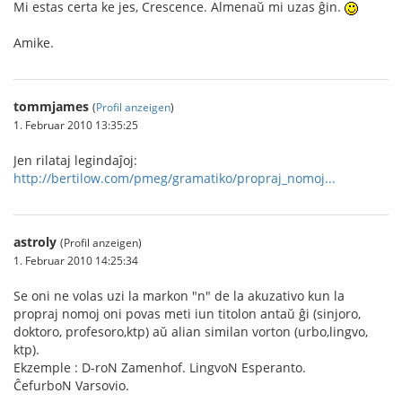
Mi estas certa ke jes, Crescence. Almenaŭ mi uzas ĝin.
Amike.
tommjames
(
Profil anzeigen
)
1. Februar 2010 13:35:25
Jen rilataj legindaĵoj:
http://bertilow.com/pmeg/gramatiko/propraj_nomoj...
astroly
(Profil anzeigen)
1. Februar 2010 14:25:34
Se oni ne volas uzi la markon "n" de la akuzativo kun la
propraj nomoj oni povas meti iun titolon antaŭ ĝi (sinjoro,
doktoro, profesoro,ktp) aŭ alian similan vorton (urbo,lingvo,
ktp).
Ekzemple : D-roN Zamenhof. LingvoN Esperanto.
ĈefurboN Varsovio.