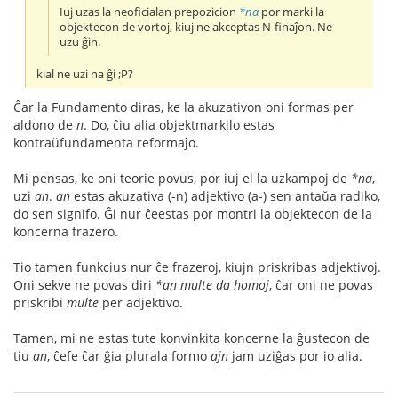
Iuj uzas la neoficialan prepozicion
*na
por marki la
objektecon de vortoj, kiuj ne akceptas N-finaĵon. Ne
uzu ĝin.
kial ne uzi na ĝi ;P?
Ĉar la Fundamento diras, ke la akuzativon oni formas per
aldono de
n
. Do, ĉiu alia objektmarkilo estas
kontraŭfundamenta reformaĵo.
Mi pensas, ke oni teorie povus, por iuj el la uzkampoj de
*na
,
uzi
an
.
an
estas akuzativa (-n) adjektivo (a-) sen antaŭa radiko,
do sen signifo. Ĝi nur ĉeestas por montri la objektecon de la
koncerna frazero.
Tio tamen funkcius nur ĉe frazeroj, kiujn priskribas adjektivoj.
Oni sekve ne povas diri
*an multe da homoj
, ĉar oni ne povas
priskribi
multe
per adjektivo.
Tamen, mi ne estas tute konvinkita koncerne la ĝustecon de
tiu
an
, ĉefe ĉar ĝia plurala formo
ajn
jam uziĝas por io alia.