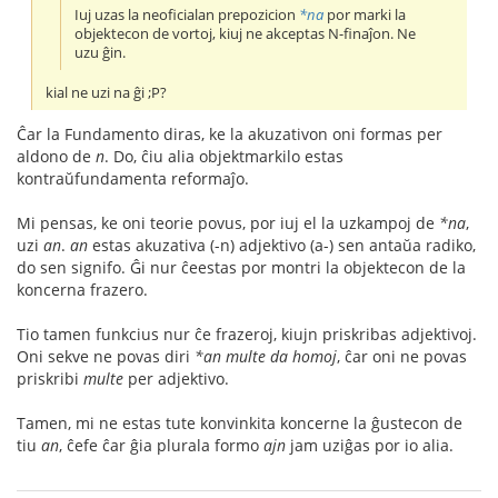
Iuj uzas la neoficialan prepozicion
*na
por marki la
objektecon de vortoj, kiuj ne akceptas N-finaĵon. Ne
uzu ĝin.
kial ne uzi na ĝi ;P?
Ĉar la Fundamento diras, ke la akuzativon oni formas per
aldono de
n
. Do, ĉiu alia objektmarkilo estas
kontraŭfundamenta reformaĵo.
Mi pensas, ke oni teorie povus, por iuj el la uzkampoj de
*na
,
uzi
an
.
an
estas akuzativa (-n) adjektivo (a-) sen antaŭa radiko,
do sen signifo. Ĝi nur ĉeestas por montri la objektecon de la
koncerna frazero.
Tio tamen funkcius nur ĉe frazeroj, kiujn priskribas adjektivoj.
Oni sekve ne povas diri
*an multe da homoj
, ĉar oni ne povas
priskribi
multe
per adjektivo.
Tamen, mi ne estas tute konvinkita koncerne la ĝustecon de
tiu
an
, ĉefe ĉar ĝia plurala formo
ajn
jam uziĝas por io alia.