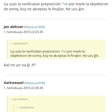
Iuj uzas la neoficialan prepozicion
*na
por marki la objektecon
de vortoj, kiuj ne akceptas N-finaĵon. Ne uzu ĝin.
jan aleksan
(
Näytä profiilli
)
1. helmikuuta 2010 22.03.30
darkweasel:
Iuj uzas la neoficialan prepozicion
*na
por marki la
objektecon de vortoj, kiuj ne akceptas N-finaĵon. Ne uzu ĝin.
kial ne uzi na ĝi ;P?
darkweasel
(
Näytä profiilli
)
1. helmikuuta 2010 22.49.49
jan aleksan:
darkweasel: