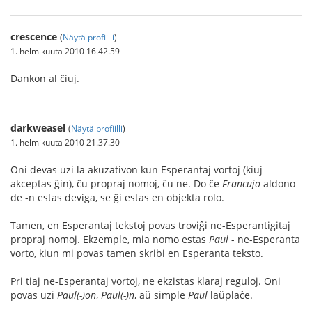
crescence
(
Näytä profiilli
)
1. helmikuuta 2010 16.42.59
Dankon al ĉiuj.
darkweasel
(
Näytä profiilli
)
1. helmikuuta 2010 21.37.30
Oni devas uzi la akuzativon kun Esperantaj vortoj (kiuj
akceptas ĝin), ĉu propraj nomoj, ĉu ne. Do ĉe
Francujo
aldono
de -n estas deviga, se ĝi estas en objekta rolo.
Tamen, en Esperantaj tekstoj povas troviĝi ne-Esperantigitaj
propraj nomoj. Ekzemple, mia nomo estas
Paul
- ne-Esperanta
vorto, kiun mi povas tamen skribi en Esperanta teksto.
Pri tiaj ne-Esperantaj vortoj, ne ekzistas klaraj reguloj. Oni
povas uzi
Paul(-)on
,
Paul(-)n
, aŭ simple
Paul
laŭplaĉe.