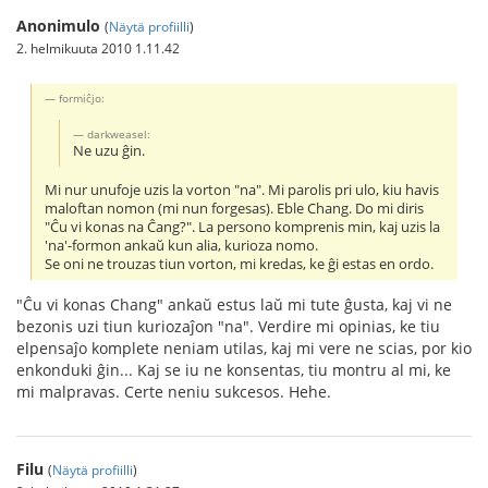
Anonimulo
(
Näytä profiilli
)
2. helmikuuta 2010 1.11.42
formiĉjo:
darkweasel:
Ne uzu ĝin.
Mi nur unufoje uzis la vorton "na". Mi parolis pri ulo, kiu havis
maloftan nomon (mi nun forgesas). Eble Chang. Do mi diris
"Ĉu vi konas na Ĉang?". La persono komprenis min, kaj uzis la
'na'-formon ankaŭ kun alia, kurioza nomo.
Se oni ne trouzas tiun vorton, mi kredas, ke ĝi estas en ordo.
"Ĉu vi konas Chang" ankaŭ estus laŭ mi tute ĝusta, kaj vi ne
bezonis uzi tiun kuriozaĵon "na". Verdire mi opinias, ke tiu
elpensaĵo komplete neniam utilas, kaj mi vere ne scias, por kio
enkonduki ĝin... Kaj se iu ne konsentas, tiu montru al mi, ke
mi malpravas. Certe neniu sukcesos. Hehe.
Filu
(
Näytä profiilli
)