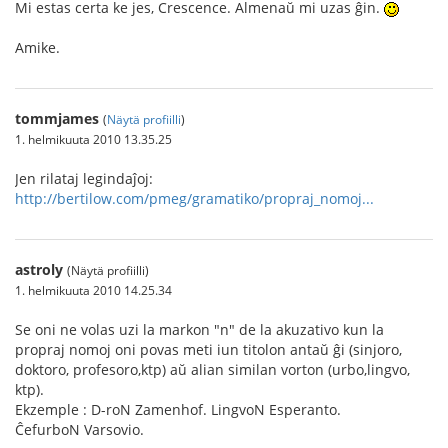
Mi estas certa ke jes, Crescence. Almenaŭ mi uzas ĝin.
Amike.
tommjames
(
Näytä profiilli
)
1. helmikuuta 2010 13.35.25
Jen rilataj legindaĵoj:
http://bertilow.com/pmeg/gramatiko/propraj_nomoj...
astroly
(Näytä profiilli)
1. helmikuuta 2010 14.25.34
Se oni ne volas uzi la markon "n" de la akuzativo kun la
propraj nomoj oni povas meti iun titolon antaŭ ĝi (sinjoro,
doktoro, profesoro,ktp) aŭ alian similan vorton (urbo,lingvo,
ktp).
Ekzemple : D-roN Zamenhof. LingvoN Esperanto.
ĈefurboN Varsovio.