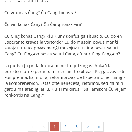
2. helmikuuta 2010 1.31.27
Ĉu vi konas Ĉang? Ĉu Ĉang konas vi?
Ĉu vin konas Ĉang? Ĉu Ĉang konas vin?
Ĉu Ĉing konas Ĉang? Kiu kiun? Konfuziga situacio. Ĉu do en
Esperanto gravas la vortordo? Ĉu do musojn povus manĝi
katoj? Ĉu katoj povas manĝi musojn? Ĉu Ĉing povas saluti
Ĉang? Ĉu Ĉing-on povas saluti Ĉang, aŭ nur Ĉing Ĉang-on?
La puristojn pri la franca mi ne tro prizorgas. Ankaŭ la
puristojn pri Esperanto mi neniam tro obeas. Plej gravas esti
komprenita, kaj multaj reformprovoj de Esperanto ne ruinigis
la kompreneblon. Estas ofte nenecesaj reformoj, sed mi min
gardu malafabliĝi al iu, kiu al mi dirus: "Sal' amikon! Ĉu vi jam
renkontis na Ĉang?"
1
«
<
2
3
>
»