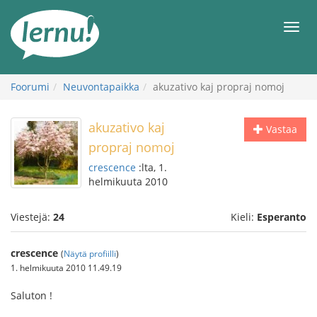
Tästä
sisältöön
Men
Foorumi
Neuvontapaikka
akuzativo kaj propraj nomoj
akuzativo kaj
Vastaa
propraj nomoj
crescence
:lta, 1.
helmikuuta 2010
Viestejä:
24
Kieli:
Esperanto
crescence
(
Näytä profiilli
)
1. helmikuuta 2010 11.49.19
Saluton !