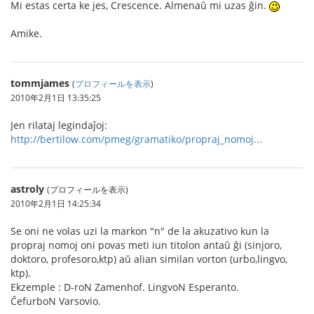
Mi estas certa ke jes, Crescence. Almenaŭ mi uzas ĝin.
Amike.
tommjames
(
プロフィールを表示
)
2010年2月1日 13:35:25
Jen rilataj legindaĵoj:
http://bertilow.com/pmeg/gramatiko/propraj_nomoj...
astroly
(プロフィールを表示)
2010年2月1日 14:25:34
Se oni ne volas uzi la markon "n" de la akuzativo kun la
propraj nomoj oni povas meti iun titolon antaŭ ĝi (sinjoro,
doktoro, profesoro,ktp) aŭ alian similan vorton (urbo,lingvo,
ktp).
Ekzemple : D-roN Zamenhof. LingvoN Esperanto.
ĈefurboN Varsovio.