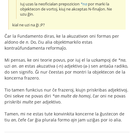
Iuj uzas la neoficialan prepozicion
*na
por marki la
objektecon de vortoj, kiuj ne akceptas N-finaĵon. Ne
uzu ĝin.
kial ne uzi na ĝi ;P?
Ĉar la Fundamento diras, ke la akuzativon oni formas per
aldono de
n
. Do, ĉiu alia objektmarkilo estas
kontraŭfundamenta reformaĵo.
Mi pensas, ke oni teorie povus, por iuj el la uzkampoj de
*na
,
uzi
an
.
an
estas akuzativa (-n) adjektivo (a-) sen antaŭa radiko,
do sen signifo. Ĝi nur ĉeestas por montri la objektecon de la
koncerna frazero.
Tio tamen funkcius nur ĉe frazeroj, kiujn priskribas adjektivoj.
Oni sekve ne povas diri
*an multe da homoj
, ĉar oni ne povas
priskribi
multe
per adjektivo.
Tamen, mi ne estas tute konvinkita koncerne la ĝustecon de
tiu
an
, ĉefe ĉar ĝia plurala formo
ajn
jam uziĝas por io alia.