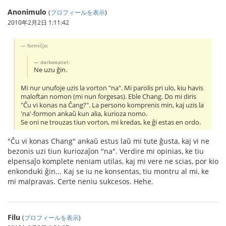
Anonimulo
(
プロフィールを表示
)
2010年2月2日 1:11:42
formiĉjo:
darkweasel:
Ne uzu ĝin.
Mi nur unufoje uzis la vorton "na". Mi parolis pri ulo, kiu havis
maloftan nomon (mi nun forgesas). Eble Chang. Do mi diris
"Ĉu vi konas na Ĉang?". La persono komprenis min, kaj uzis la
'na'-formon ankaŭ kun alia, kurioza nomo.
Se oni ne trouzas tiun vorton, mi kredas, ke ĝi estas en ordo.
"Ĉu vi konas Chang" ankaŭ estus laŭ mi tute ĝusta, kaj vi ne
bezonis uzi tiun kuriozaĵon "na". Verdire mi opinias, ke tiu
elpensaĵo komplete neniam utilas, kaj mi vere ne scias, por kio
enkonduki ĝin... Kaj se iu ne konsentas, tiu montru al mi, ke
mi malpravas. Certe neniu sukcesos. Hehe.
Filu
(
プロフィールを表示
)