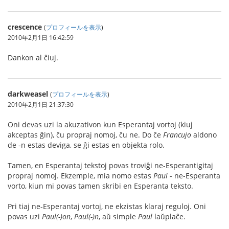
crescence
(
プロフィールを表示
)
2010年2月1日 16:42:59
Dankon al ĉiuj.
darkweasel
(
プロフィールを表示
)
2010年2月1日 21:37:30
Oni devas uzi la akuzativon kun Esperantaj vortoj (kiuj
akceptas ĝin), ĉu propraj nomoj, ĉu ne. Do ĉe
Francujo
aldono
de -n estas deviga, se ĝi estas en objekta rolo.
Tamen, en Esperantaj tekstoj povas troviĝi ne-Esperantigitaj
propraj nomoj. Ekzemple, mia nomo estas
Paul
- ne-Esperanta
vorto, kiun mi povas tamen skribi en Esperanta teksto.
Pri tiaj ne-Esperantaj vortoj, ne ekzistas klaraj reguloj. Oni
povas uzi
Paul(-)on
,
Paul(-)n
, aŭ simple
Paul
laŭplaĉe.