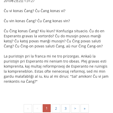
2010年2月2日 1:31:27
Ĉu vi konas Ĉang? Ĉu Ĉang konas vi?
Ĉu vin konas Ĉang? Ĉu Ĉang konas vin?
Ĉu Ĉing konas Ĉang? Kiu kiun? Konfuziga situacio. Ĉu do en
Esperanto gravas la vortordo? Ĉu do musojn povus manĝi
katoj? Ĉu katoj povas manĝi musojn? Ĉu Ĉing povas saluti
Ĉang? Ĉu Ĉing-on povas saluti Ĉang, aŭ nur Ĉing Ĉang-on?
La puristojn pri la franca mi ne tro prizorgas. Ankaŭ la
puristojn pri Esperanto mi neniam tro obeas. Plej gravas esti
komprenita, kaj multaj reformprovoj de Esperanto ne ruinigis
la kompreneblon. Estas ofte nenecesaj reformoj, sed mi min
gardu malafabliĝi al iu, kiu al mi dirus: "Sal' amikon! Ĉu vi jam
renkontis na Ĉang?"
1
«
<
2
3
>
»