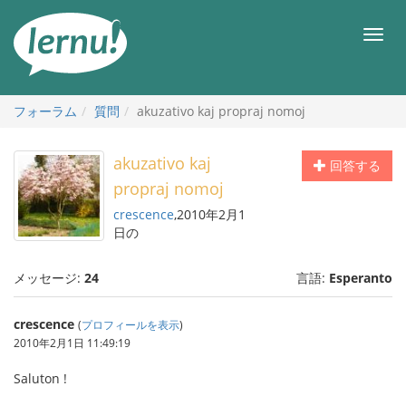
目
次
メ
へ
ニ
ュ
ー
フォーラム
質問
akuzativo kaj propraj nomoj
akuzativo kaj
回答する
propraj nomoj
crescence
,2010年2月1
日の
メッセージ:
24
言語:
Esperanto
crescence
(
プロフィールを表示
)
2010年2月1日 11:49:19
Saluton !