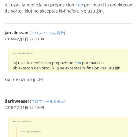
Iuj uzas la neoficialan prepozicion
*na
por marki la objektecon
de vortoj, kiuj ne akceptas N-finaĵon. Ne uzu ĝin.
jan aleksan
(
プロフィールを表示
)
2010年2月1日 22:03:30
darkweasel:
Iuj uzas la neoficialan prepozicion
*na
por marki la
objektecon de vortoj, kiuj ne akceptas N-finaĵon. Ne uzu ĝin.
kial ne uzi na ĝi ;P?
darkweasel
(
プロフィールを表示
)
2010年2月1日 22:49:49
jan aleksan:
darkweasel: