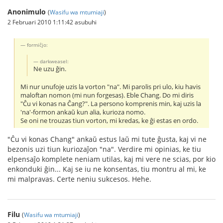
Anonimulo
(
Wasifu wa mtumiaji
)
2 Februari 2010 1:11:42 asubuhi
formiĉjo:
darkweasel:
Ne uzu ĝin.
Mi nur unufoje uzis la vorton "na". Mi parolis pri ulo, kiu havis
maloftan nomon (mi nun forgesas). Eble Chang. Do mi diris
"Ĉu vi konas na Ĉang?". La persono komprenis min, kaj uzis la
'na'-formon ankaŭ kun alia, kurioza nomo.
Se oni ne trouzas tiun vorton, mi kredas, ke ĝi estas en ordo.
"Ĉu vi konas Chang" ankaŭ estus laŭ mi tute ĝusta, kaj vi ne
bezonis uzi tiun kuriozaĵon "na". Verdire mi opinias, ke tiu
elpensaĵo komplete neniam utilas, kaj mi vere ne scias, por kio
enkonduki ĝin... Kaj se iu ne konsentas, tiu montru al mi, ke
mi malpravas. Certe neniu sukcesos. Hehe.
Filu
(
Wasifu wa mtumiaji
)