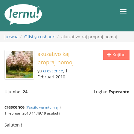
Kwa
maudhui
orod
jukwaa
Ofisi ya ushauri
akuzativo kaj propraj nomoj
akuzativo kaj
Kujibu
propraj nomoj
ya
crescence
, 1
Februari 2010
Ujumbe:
24
Lugha:
Esperanto
crescence
(
Wasifu wa mtumiaji
)
1 Februari 2010 11:49:19 asubuhi
Saluton !