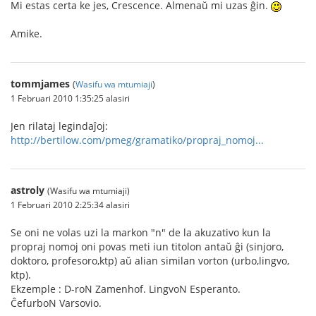
Mi estas certa ke jes, Crescence. Almenaŭ mi uzas ĝin.
Amike.
tommjames
(
Wasifu wa mtumiaji
)
1 Februari 2010 1:35:25 alasiri
Jen rilataj legindaĵoj:
http://bertilow.com/pmeg/gramatiko/propraj_nomoj...
astroly
(Wasifu wa mtumiaji)
1 Februari 2010 2:25:34 alasiri
Se oni ne volas uzi la markon "n" de la akuzativo kun la
propraj nomoj oni povas meti iun titolon antaŭ ĝi (sinjoro,
doktoro, profesoro,ktp) aŭ alian similan vorton (urbo,lingvo,
ktp).
Ekzemple : D-roN Zamenhof. LingvoN Esperanto.
ĈefurboN Varsovio.