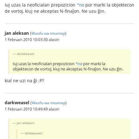
Iuj uzas la neoficialan prepozicion
*na
por marki la objektecon
de vortoj, kiuj ne akceptas N-finaĵon. Ne uzu ĝin.
jan aleksan
(
Wasifu wa mtumiaji
)
1 Februari 2010 10:03:30 alasiri
darkweasel:
Iuj uzas la neoficialan prepozicion
*na
por marki la
objektecon de vortoj, kiuj ne akceptas N-finaĵon. Ne uzu ĝin.
kial ne uzi na ĝi ;P?
darkweasel
(
Wasifu wa mtumiaji
)
1 Februari 2010 10:49:49 alasiri
jan aleksan:
darkweasel: