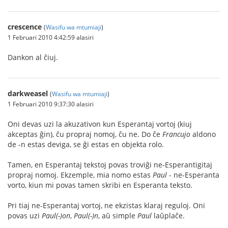
crescence
(
Wasifu wa mtumiaji
)
1 Februari 2010 4:42:59 alasiri
Dankon al ĉiuj.
darkweasel
(
Wasifu wa mtumiaji
)
1 Februari 2010 9:37:30 alasiri
Oni devas uzi la akuzativon kun Esperantaj vortoj (kiuj
akceptas ĝin), ĉu propraj nomoj, ĉu ne. Do ĉe
Francujo
aldono
de -n estas deviga, se ĝi estas en objekta rolo.
Tamen, en Esperantaj tekstoj povas troviĝi ne-Esperantigitaj
propraj nomoj. Ekzemple, mia nomo estas
Paul
- ne-Esperanta
vorto, kiun mi povas tamen skribi en Esperanta teksto.
Pri tiaj ne-Esperantaj vortoj, ne ekzistas klaraj reguloj. Oni
povas uzi
Paul(-)on
,
Paul(-)n
, aŭ simple
Paul
laŭplaĉe.