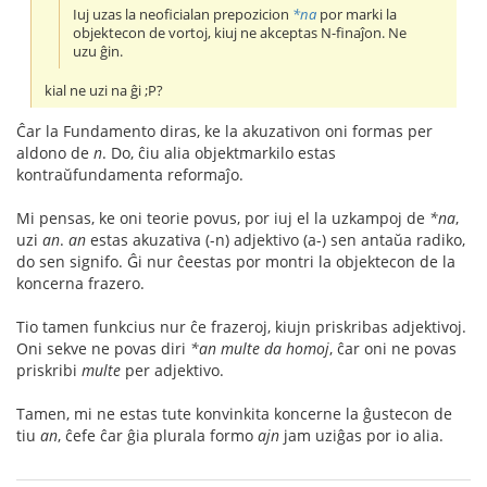
Iuj uzas la neoficialan prepozicion
*na
por marki la
objektecon de vortoj, kiuj ne akceptas N-finaĵon. Ne
uzu ĝin.
kial ne uzi na ĝi ;P?
Ĉar la Fundamento diras, ke la akuzativon oni formas per
aldono de
n
. Do, ĉiu alia objektmarkilo estas
kontraŭfundamenta reformaĵo.
Mi pensas, ke oni teorie povus, por iuj el la uzkampoj de
*na
,
uzi
an
.
an
estas akuzativa (-n) adjektivo (a-) sen antaŭa radiko,
do sen signifo. Ĝi nur ĉeestas por montri la objektecon de la
koncerna frazero.
Tio tamen funkcius nur ĉe frazeroj, kiujn priskribas adjektivoj.
Oni sekve ne povas diri
*an multe da homoj
, ĉar oni ne povas
priskribi
multe
per adjektivo.
Tamen, mi ne estas tute konvinkita koncerne la ĝustecon de
tiu
an
, ĉefe ĉar ĝia plurala formo
ajn
jam uziĝas por io alia.