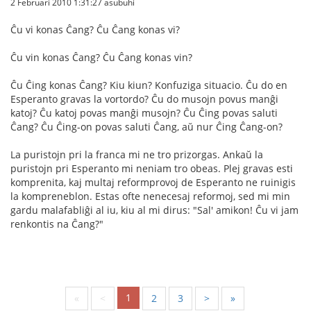
2 Februari 2010 1:31:27 asubuhi
Ĉu vi konas Ĉang? Ĉu Ĉang konas vi?
Ĉu vin konas Ĉang? Ĉu Ĉang konas vin?
Ĉu Ĉing konas Ĉang? Kiu kiun? Konfuziga situacio. Ĉu do en
Esperanto gravas la vortordo? Ĉu do musojn povus manĝi
katoj? Ĉu katoj povas manĝi musojn? Ĉu Ĉing povas saluti
Ĉang? Ĉu Ĉing-on povas saluti Ĉang, aŭ nur Ĉing Ĉang-on?
La puristojn pri la franca mi ne tro prizorgas. Ankaŭ la
puristojn pri Esperanto mi neniam tro obeas. Plej gravas esti
komprenita, kaj multaj reformprovoj de Esperanto ne ruinigis
la kompreneblon. Estas ofte nenecesaj reformoj, sed mi min
gardu malafabliĝi al iu, kiu al mi dirus: "Sal' amikon! Ĉu vi jam
renkontis na Ĉang?"
1
«
<
2
3
>
»