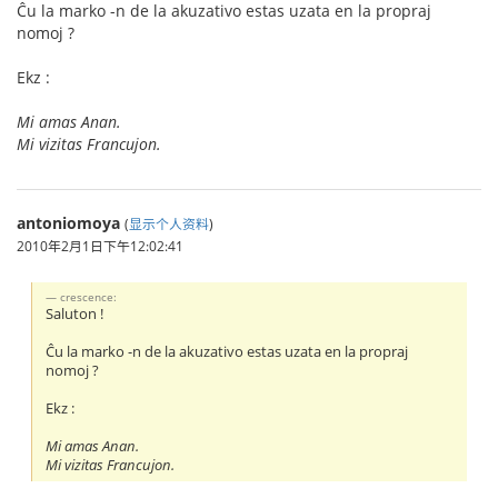
Ĉu la marko -n de la akuzativo estas uzata en la propraj
nomoj ?
Ekz :
Mi amas Anan.
Mi vizitas Francujon.
antoniomoya
(
显示个人资料
)
2010年2月1日下午12:02:41
crescence:
Saluton !
Ĉu la marko -n de la akuzativo estas uzata en la propraj
nomoj ?
Ekz :
Mi amas Anan.
Mi vizitas Francujon.