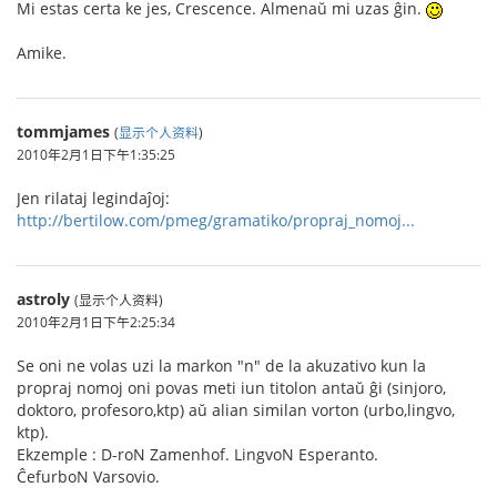
Mi estas certa ke jes, Crescence. Almenaŭ mi uzas ĝin.
Amike.
tommjames
(
显示个人资料
)
2010年2月1日下午1:35:25
Jen rilataj legindaĵoj:
http://bertilow.com/pmeg/gramatiko/propraj_nomoj...
astroly
(显示个人资料)
2010年2月1日下午2:25:34
Se oni ne volas uzi la markon "n" de la akuzativo kun la
propraj nomoj oni povas meti iun titolon antaŭ ĝi (sinjoro,
doktoro, profesoro,ktp) aŭ alian similan vorton (urbo,lingvo,
ktp).
Ekzemple : D-roN Zamenhof. LingvoN Esperanto.
ĈefurboN Varsovio.