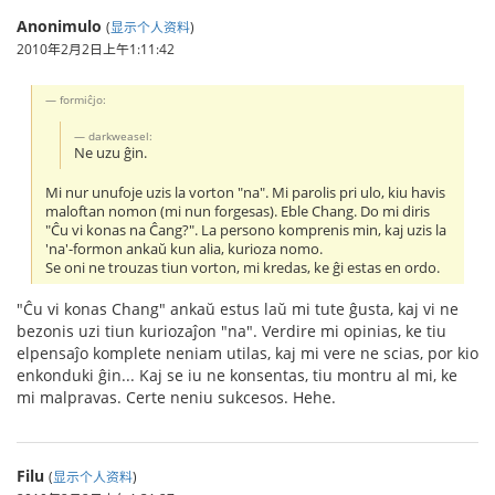
Anonimulo
(
显示个人资料
)
2010年2月2日上午1:11:42
formiĉjo:
darkweasel:
Ne uzu ĝin.
Mi nur unufoje uzis la vorton "na". Mi parolis pri ulo, kiu havis
maloftan nomon (mi nun forgesas). Eble Chang. Do mi diris
"Ĉu vi konas na Ĉang?". La persono komprenis min, kaj uzis la
'na'-formon ankaŭ kun alia, kurioza nomo.
Se oni ne trouzas tiun vorton, mi kredas, ke ĝi estas en ordo.
"Ĉu vi konas Chang" ankaŭ estus laŭ mi tute ĝusta, kaj vi ne
bezonis uzi tiun kuriozaĵon "na". Verdire mi opinias, ke tiu
elpensaĵo komplete neniam utilas, kaj mi vere ne scias, por kio
enkonduki ĝin... Kaj se iu ne konsentas, tiu montru al mi, ke
mi malpravas. Certe neniu sukcesos. Hehe.
Filu
(
显示个人资料
)