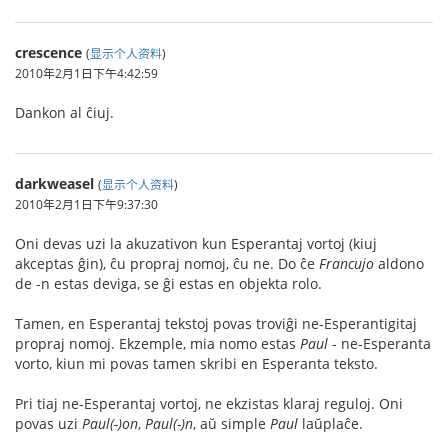
crescence
(
显示个人资料
)
2010年2月1日下午4:42:59
Dankon al ĉiuj.
darkweasel
(
显示个人资料
)
2010年2月1日下午9:37:30
Oni devas uzi la akuzativon kun Esperantaj vortoj (kiuj
akceptas ĝin), ĉu propraj nomoj, ĉu ne. Do ĉe
Francujo
aldono
de -n estas deviga, se ĝi estas en objekta rolo.
Tamen, en Esperantaj tekstoj povas troviĝi ne-Esperantigitaj
propraj nomoj. Ekzemple, mia nomo estas
Paul
- ne-Esperanta
vorto, kiun mi povas tamen skribi en Esperanta teksto.
Pri tiaj ne-Esperantaj vortoj, ne ekzistas klaraj reguloj. Oni
povas uzi
Paul(-)on
,
Paul(-)n
, aŭ simple
Paul
laŭplaĉe.