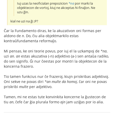
Iuj uzas la neoficialan prepozicion
*na
por marki la
objektecon de vortoj, kiuj ne akceptas N-finaĵon. Ne
uzu ĝin.
kial ne uzi na ĝi ;P?
Ĉar la Fundamento diras, ke la akuzativon oni formas per
aldono de
n
. Do, ĉiu alia objektmarkilo estas
kontraŭfundamenta reformaĵo.
Mi pensas, ke oni teorie povus, por iuj el la uzkampoj de
*na
,
uzi
an
.
an
estas akuzativa (-n) adjektivo (a-) sen antaŭa radiko,
do sen signifo. Ĝi nur ĉeestas por montri la objektecon de la
koncerna frazero.
Tio tamen funkcius nur ĉe frazeroj, kiujn priskribas adjektivoj.
Oni sekve ne povas diri
*an multe da homoj
, ĉar oni ne povas
priskribi
multe
per adjektivo.
Tamen, mi ne estas tute konvinkita koncerne la ĝustecon de
tiu
an
, ĉefe ĉar ĝia plurala formo
ajn
jam uziĝas por io alia.