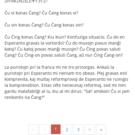
2010年2月2日上午1:31:27
Ĉu vi konas Ĉang? Ĉu Ĉang konas vi?
Ĉu vin konas Ĉang? Ĉu Ĉang konas vin?
Ĉu Ĉing konas Ĉang? Kiu kiun? Konfuziga situacio. Ĉu do en
Esperanto gravas la vortordo? Ĉu do musojn povus manĝi
katoj? Ĉu katoj povas manĝi musojn? Ĉu Ĉing povas saluti
Ĉang? Ĉu Ĉing-on povas saluti Ĉang, aŭ nur Ĉing Ĉang-on?
La puristojn pri la franca mi ne tro prizorgas. Ankaŭ la
puristojn pri Esperanto mi neniam tro obeas. Plej gravas esti
komprenita, kaj multaj reformprovoj de Esperanto ne ruinigis
la kompreneblon. Estas ofte nenecesaj reformoj, sed mi min
gardu malafabliĝi al iu, kiu al mi dirus: "Sal' amikon! Ĉu vi jam
renkontis na Ĉang?"
1
«
<
2
3
>
»