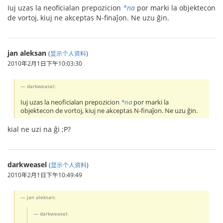
Iuj uzas la neoficialan prepozicion
*na
por marki la objektecon
de vortoj, kiuj ne akceptas N-finaĵon. Ne uzu ĝin.
jan aleksan
(
显示个人资料
)
2010年2月1日下午10:03:30
darkweasel:
Iuj uzas la neoficialan prepozicion
*na
por marki la
objektecon de vortoj, kiuj ne akceptas N-finaĵon. Ne uzu ĝin.
kial ne uzi na ĝi ;P?
darkweasel
(
显示个人资料
)
2010年2月1日下午10:49:49
jan aleksan:
darkweasel: