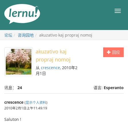
去
目
目
錄
录
頁
论坛
咨询园地
akuzativo kaj propraj nomoj
akuzativo kaj
回应
propraj nomoj
从
crescence
, 2010年2
月1日
讯息：
24
语言:
Esperanto
crescence
(
显示个人资料
)
2010年2月1日上午11:49:19
Saluton !