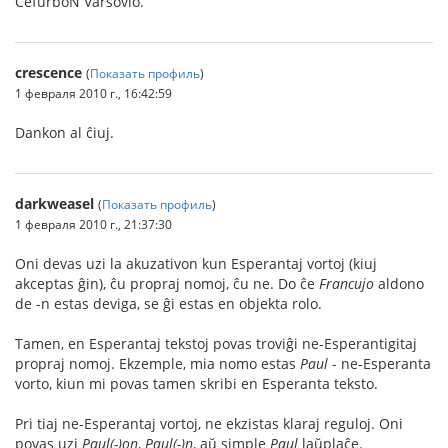
ĈefurboN Varsovio.
crescence
(
Показать профиль
)
1 февраля 2010 г., 16:42:59
Dankon al ĉiuj.
darkweasel
(
Показать профиль
)
1 февраля 2010 г., 21:37:30
Oni devas uzi la akuzativon kun Esperantaj vortoj (kiuj
akceptas ĝin), ĉu propraj nomoj, ĉu ne. Do ĉe
Francujo
aldono
de -n estas deviga, se ĝi estas en objekta rolo.
Tamen, en Esperantaj tekstoj povas troviĝi ne-Esperantigitaj
propraj nomoj. Ekzemple, mia nomo estas
Paul
- ne-Esperanta
vorto, kiun mi povas tamen skribi en Esperanta teksto.
Pri tiaj ne-Esperantaj vortoj, ne ekzistas klaraj reguloj. Oni
povas uzi
Paul(-)on
,
Paul(-)n
, aŭ simple
Paul
laŭplaĉe.