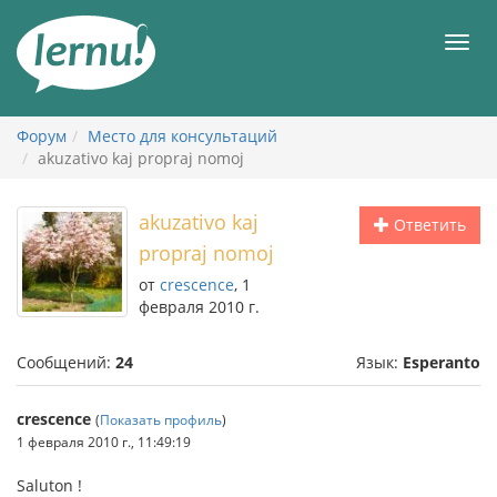
К
содержанию
Мен
Форум
Место для консультаций
akuzativo kaj propraj nomoj
akuzativo kaj
Ответить
propraj nomoj
от
crescence
, 1
февраля 2010 г.
Сообщений:
24
Язык:
Esperanto
crescence
(
Показать профиль
)
1 февраля 2010 г., 11:49:19
Saluton !