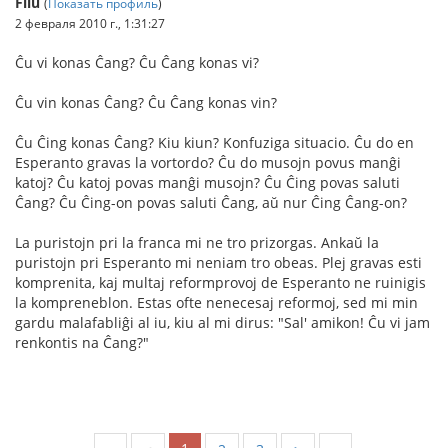
Filu
(
Показать профиль
)
2 февраля 2010 г., 1:31:27
Ĉu vi konas Ĉang? Ĉu Ĉang konas vi?
Ĉu vin konas Ĉang? Ĉu Ĉang konas vin?
Ĉu Ĉing konas Ĉang? Kiu kiun? Konfuziga situacio. Ĉu do en
Esperanto gravas la vortordo? Ĉu do musojn povus manĝi
katoj? Ĉu katoj povas manĝi musojn? Ĉu Ĉing povas saluti
Ĉang? Ĉu Ĉing-on povas saluti Ĉang, aŭ nur Ĉing Ĉang-on?
La puristojn pri la franca mi ne tro prizorgas. Ankaŭ la
puristojn pri Esperanto mi neniam tro obeas. Plej gravas esti
komprenita, kaj multaj reformprovoj de Esperanto ne ruinigis
la kompreneblon. Estas ofte nenecesaj reformoj, sed mi min
gardu malafabliĝi al iu, kiu al mi dirus: "Sal' amikon! Ĉu vi jam
renkontis na Ĉang?"