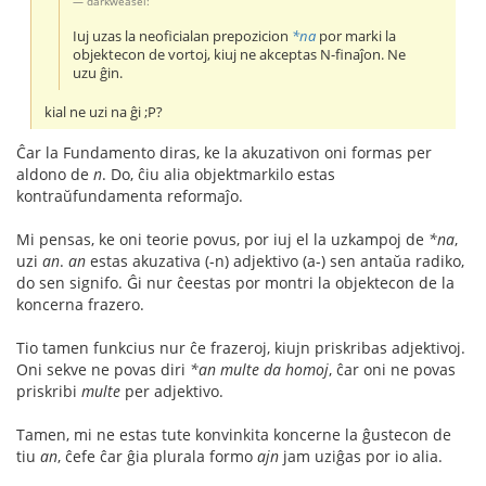
darkweasel:
Iuj uzas la neoficialan prepozicion
*na
por marki la
objektecon de vortoj, kiuj ne akceptas N-finaĵon. Ne
uzu ĝin.
kial ne uzi na ĝi ;P?
Ĉar la Fundamento diras, ke la akuzativon oni formas per
aldono de
n
. Do, ĉiu alia objektmarkilo estas
kontraŭfundamenta reformaĵo.
Mi pensas, ke oni teorie povus, por iuj el la uzkampoj de
*na
,
uzi
an
.
an
estas akuzativa (-n) adjektivo (a-) sen antaŭa radiko,
do sen signifo. Ĝi nur ĉeestas por montri la objektecon de la
koncerna frazero.
Tio tamen funkcius nur ĉe frazeroj, kiujn priskribas adjektivoj.
Oni sekve ne povas diri
*an multe da homoj
, ĉar oni ne povas
priskribi
multe
per adjektivo.
Tamen, mi ne estas tute konvinkita koncerne la ĝustecon de
tiu
an
, ĉefe ĉar ĝia plurala formo
ajn
jam uziĝas por io alia.