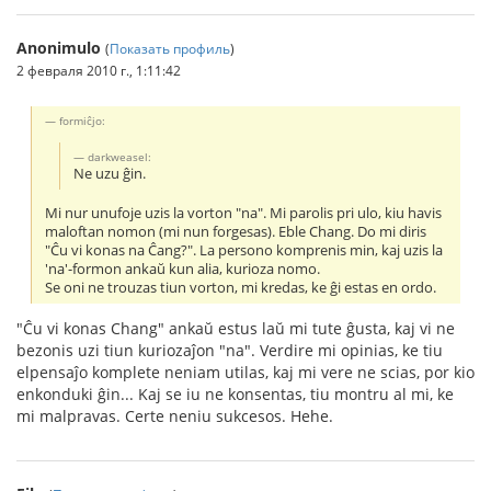
Anonimulo
(
Показать профиль
)
2 февраля 2010 г., 1:11:42
formiĉjo:
darkweasel:
Ne uzu ĝin.
Mi nur unufoje uzis la vorton "na". Mi parolis pri ulo, kiu havis
maloftan nomon (mi nun forgesas). Eble Chang. Do mi diris
"Ĉu vi konas na Ĉang?". La persono komprenis min, kaj uzis la
'na'-formon ankaŭ kun alia, kurioza nomo.
Se oni ne trouzas tiun vorton, mi kredas, ke ĝi estas en ordo.
"Ĉu vi konas Chang" ankaŭ estus laŭ mi tute ĝusta, kaj vi ne
bezonis uzi tiun kuriozaĵon "na". Verdire mi opinias, ke tiu
elpensaĵo komplete neniam utilas, kaj mi vere ne scias, por kio
enkonduki ĝin... Kaj se iu ne konsentas, tiu montru al mi, ke
mi malpravas. Certe neniu sukcesos. Hehe.