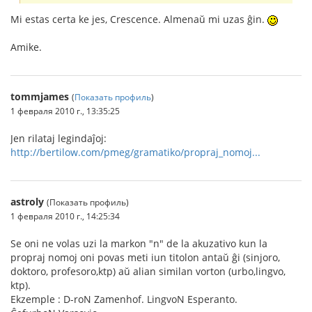
Mi estas certa ke jes, Crescence. Almenaŭ mi uzas ĝin.
Amike.
tommjames
(
Показать профиль
)
1 февраля 2010 г., 13:35:25
Jen rilataj legindaĵoj:
http://bertilow.com/pmeg/gramatiko/propraj_nomoj...
astroly
(Показать профиль)
1 февраля 2010 г., 14:25:34
Se oni ne volas uzi la markon "n" de la akuzativo kun la
propraj nomoj oni povas meti iun titolon antaŭ ĝi (sinjoro,
doktoro, profesoro,ktp) aŭ alian similan vorton (urbo,lingvo,
ktp).
Ekzemple : D-roN Zamenhof. LingvoN Esperanto.