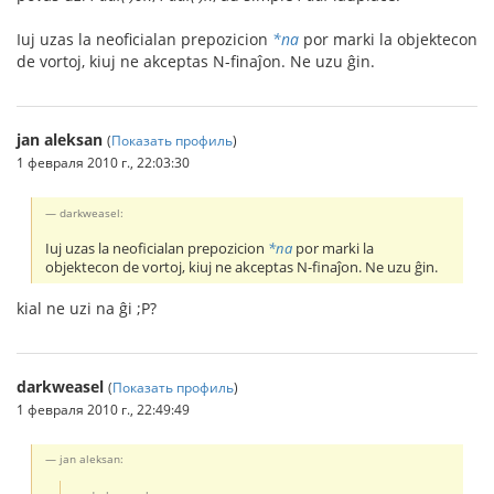
Iuj uzas la neoficialan prepozicion
*na
por marki la objektecon
de vortoj, kiuj ne akceptas N-finaĵon. Ne uzu ĝin.
jan aleksan
(
Показать профиль
)
1 февраля 2010 г., 22:03:30
darkweasel:
Iuj uzas la neoficialan prepozicion
*na
por marki la
objektecon de vortoj, kiuj ne akceptas N-finaĵon. Ne uzu ĝin.
kial ne uzi na ĝi ;P?
darkweasel
(
Показать профиль
)
1 февраля 2010 г., 22:49:49
jan aleksan: