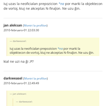
Iuj uzas la neoficialan prepozicion
*na
por marki la objektecon
de vortoj, kiuj ne akceptas N-finaĵon. Ne uzu ĝin.
jan aleksan
(
Montri la profilon
)
2010-februaro-01 22:03:30
darkweasel:
Iuj uzas la neoficialan prepozicion
*na
por marki la
objektecon de vortoj, kiuj ne akceptas N-finaĵon. Ne uzu ĝin.
kial ne uzi na ĝi ;P?
darkweasel
(
Montri la profilon
)
2010-februaro-01 22:49:49
jan aleksan:
darkweasel: