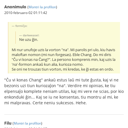
Anonimulo
(
Montri la profilon
)
2010-februaro-02 01:11:42
formiĉjo:
darkweasel:
Ne uzu ĝin.
Mi nur unufoje uzis la vorton "na". Mi parolis pri ulo, kiu havis
maloftan nomon (mi nun forgesas). Eble Chang. Do mi diris
"Ĉu vi konas na Ĉang?". La persono komprenis min, kaj uzis la
'na'-formon ankaŭ kun alia, kurioza nomo.
Se oni ne trouzas tiun vorton, mi kredas, ke ĝi estas en ordo.
"Ĉu vi konas Chang" ankaŭ estus laŭ mi tute ĝusta, kaj vi ne
bezonis uzi tiun kuriozaĵon "na". Verdire mi opinias, ke tiu
elpensaĵo komplete neniam utilas, kaj mi vere ne scias, por kio
enkonduki ĝin... Kaj se iu ne konsentas, tiu montru al mi, ke
mi malpravas. Certe neniu sukcesos. Hehe.
Filu
(
Montri la profilon
)