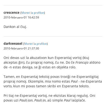
crescence
(
Montri la profilon
)
2010-februaro-01 16:42:59
Dankon al ĉiuj.
darkweasel
(
Montri la profilon
)
2010-februaro-01 21:37:30
Oni devas uzi la akuzativon kun Esperantaj vortoj (kiuj
akceptas ĝin), ĉu propraj nomoj, ĉu ne. Do ĉe
Francujo
aldono
de -n estas deviga, se ĝi estas en objekta rolo.
Tamen, en Esperantaj tekstoj povas troviĝi ne-Esperantigitaj
propraj nomoj. Ekzemple, mia nomo estas
Paul
- ne-Esperanta
vorto, kiun mi povas tamen skribi en Esperanta teksto.
Pri tiaj ne-Esperantaj vortoj, ne ekzistas klaraj reguloj. Oni
povas uzi
Paul(-)on
,
Paul(-)n
, aŭ simple
Paul
laŭplaĉe.