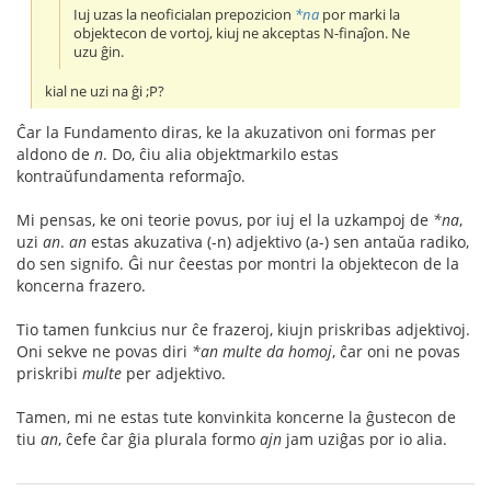
Iuj uzas la neoficialan prepozicion
*na
por marki la
objektecon de vortoj, kiuj ne akceptas N-finaĵon. Ne
uzu ĝin.
kial ne uzi na ĝi ;P?
Ĉar la Fundamento diras, ke la akuzativon oni formas per
aldono de
n
. Do, ĉiu alia objektmarkilo estas
kontraŭfundamenta reformaĵo.
Mi pensas, ke oni teorie povus, por iuj el la uzkampoj de
*na
,
uzi
an
.
an
estas akuzativa (-n) adjektivo (a-) sen antaŭa radiko,
do sen signifo. Ĝi nur ĉeestas por montri la objektecon de la
koncerna frazero.
Tio tamen funkcius nur ĉe frazeroj, kiujn priskribas adjektivoj.
Oni sekve ne povas diri
*an multe da homoj
, ĉar oni ne povas
priskribi
multe
per adjektivo.
Tamen, mi ne estas tute konvinkita koncerne la ĝustecon de
tiu
an
, ĉefe ĉar ĝia plurala formo
ajn
jam uziĝas por io alia.