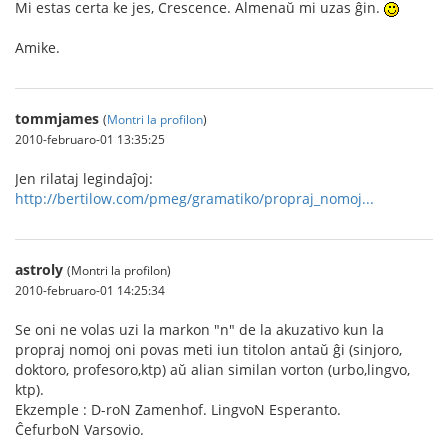
Mi estas certa ke jes, Crescence. Almenaŭ mi uzas ĝin.
Amike.
tommjames
(
Montri la profilon
)
2010-februaro-01 13:35:25
Jen rilataj legindaĵoj:
http://bertilow.com/pmeg/gramatiko/propraj_nomoj...
astroly
(Montri la profilon)
2010-februaro-01 14:25:34
Se oni ne volas uzi la markon "n" de la akuzativo kun la
propraj nomoj oni povas meti iun titolon antaŭ ĝi (sinjoro,
doktoro, profesoro,ktp) aŭ alian similan vorton (urbo,lingvo,
ktp).
Ekzemple : D-roN Zamenhof. LingvoN Esperanto.
ĈefurboN Varsovio.