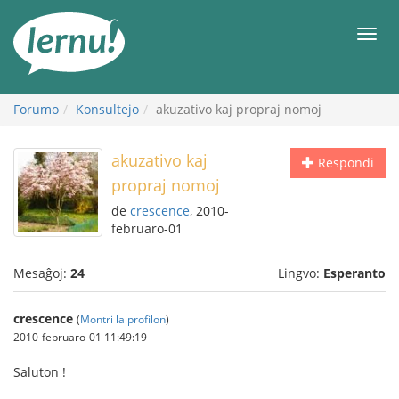
Al
la
Men
enhavo
Forumo
Konsultejo
akuzativo kaj propraj nomoj
akuzativo kaj
Respondi
propraj nomoj
de
crescence
, 2010-
februaro-01
Mesaĝoj:
24
Lingvo:
Esperanto
crescence
(
Montri la profilon
)
2010-februaro-01 11:49:19
Saluton !