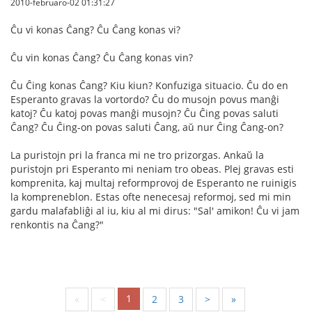
2010-februaro-02 01:31:27
Ĉu vi konas Ĉang? Ĉu Ĉang konas vi?
Ĉu vin konas Ĉang? Ĉu Ĉang konas vin?
Ĉu Ĉing konas Ĉang? Kiu kiun? Konfuziga situacio. Ĉu do en
Esperanto gravas la vortordo? Ĉu do musojn povus manĝi
katoj? Ĉu katoj povas manĝi musojn? Ĉu Ĉing povas saluti
Ĉang? Ĉu Ĉing-on povas saluti Ĉang, aŭ nur Ĉing Ĉang-on?
La puristojn pri la franca mi ne tro prizorgas. Ankaŭ la
puristojn pri Esperanto mi neniam tro obeas. Plej gravas esti
komprenita, kaj multaj reformprovoj de Esperanto ne ruinigis
la kompreneblon. Estas ofte nenecesaj reformoj, sed mi min
gardu malafabliĝi al iu, kiu al mi dirus: "Sal' amikon! Ĉu vi jam
renkontis na Ĉang?"
1
«
<
2
3
>
»