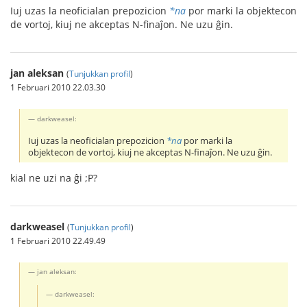
Iuj uzas la neoficialan prepozicion
*na
por marki la objektecon
de vortoj, kiuj ne akceptas N-finaĵon. Ne uzu ĝin.
jan aleksan
(
Tunjukkan profil
)
1 Februari 2010 22.03.30
darkweasel:
Iuj uzas la neoficialan prepozicion
*na
por marki la
objektecon de vortoj, kiuj ne akceptas N-finaĵon. Ne uzu ĝin.
kial ne uzi na ĝi ;P?
darkweasel
(
Tunjukkan profil
)
1 Februari 2010 22.49.49
jan aleksan:
darkweasel: