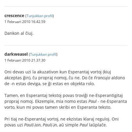
crescence
(
Tunjukkan profil
)
1 Februari 2010 16.42.59
Dankon al ĉiuj.
darkweasel
(
Tunjukkan profil
)
1 Februari 2010 21.37.30
Oni devas uzi la akuzativon kun Esperantaj vortoj (kiuj
akceptas ĝin), ĉu propraj nomoj, ĉu ne. Do ĉe
Francujo
aldono
de -n estas deviga, se ĝi estas en objekta rolo.
Tamen, en Esperantaj tekstoj povas troviĝi ne-Esperantigitaj
propraj nomoj. Ekzemple, mia nomo estas
Paul
- ne-Esperanta
vorto, kiun mi povas tamen skribi en Esperanta teksto.
Pri tiaj ne-Esperantaj vortoj, ne ekzistas klaraj reguloj. Oni
povas uzi
Paul(-)on
,
Paul(-)n
, aŭ simple
Paul
laŭplaĉe.