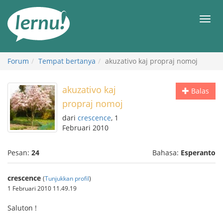
Ke
daftar
Men
isi
Forum
Tempat bertanya
akuzativo kaj propraj nomoj
akuzativo kaj
Balas
propraj nomoj
dari
crescence
, 1
Februari 2010
Pesan:
24
Bahasa:
Esperanto
crescence
(
Tunjukkan profil
)
1 Februari 2010 11.49.19
Saluton !