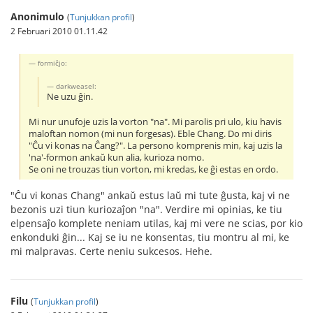
Anonimulo
(
Tunjukkan profil
)
2 Februari 2010 01.11.42
formiĉjo:
darkweasel:
Ne uzu ĝin.
Mi nur unufoje uzis la vorton "na". Mi parolis pri ulo, kiu havis
maloftan nomon (mi nun forgesas). Eble Chang. Do mi diris
"Ĉu vi konas na Ĉang?". La persono komprenis min, kaj uzis la
'na'-formon ankaŭ kun alia, kurioza nomo.
Se oni ne trouzas tiun vorton, mi kredas, ke ĝi estas en ordo.
"Ĉu vi konas Chang" ankaŭ estus laŭ mi tute ĝusta, kaj vi ne
bezonis uzi tiun kuriozaĵon "na". Verdire mi opinias, ke tiu
elpensaĵo komplete neniam utilas, kaj mi vere ne scias, por kio
enkonduki ĝin... Kaj se iu ne konsentas, tiu montru al mi, ke
mi malpravas. Certe neniu sukcesos. Hehe.
Filu
(
Tunjukkan profil
)