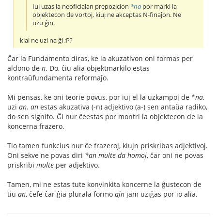
Iuj uzas la neoficialan prepozicion
*na
por marki la
objektecon de vortoj, kiuj ne akceptas N-finaĵon. Ne
uzu ĝin.
kial ne uzi na ĝi ;P?
Ĉar la Fundamento diras, ke la akuzativon oni formas per
aldono de
n
. Do, ĉiu alia objektmarkilo estas
kontraŭfundamenta reformaĵo.
Mi pensas, ke oni teorie povus, por iuj el la uzkampoj de
*na
,
uzi
an
.
an
estas akuzativa (-n) adjektivo (a-) sen antaŭa radiko,
do sen signifo. Ĝi nur ĉeestas por montri la objektecon de la
koncerna frazero.
Tio tamen funkcius nur ĉe frazeroj, kiujn priskribas adjektivoj.
Oni sekve ne povas diri
*an multe da homoj
, ĉar oni ne povas
priskribi
multe
per adjektivo.
Tamen, mi ne estas tute konvinkita koncerne la ĝustecon de
tiu
an
, ĉefe ĉar ĝia plurala formo
ajn
jam uziĝas por io alia.