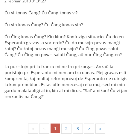
2 Februari 2010 01.31.27
Ĉu vi konas Ĉang? Ĉu Ĉang konas vi?
Ĉu vin konas Ĉang? Ĉu Ĉang konas vin?
Ĉu Ĉing konas Ĉang? Kiu kiun? Konfuziga situacio. Ĉu do en
Esperanto gravas la vortordo? Ĉu do musojn povus manĝi
katoj? Ĉu katoj povas manĝi musojn? Ĉu Ĉing povas saluti
Ĉang? Ĉu Ĉing-on povas saluti Ĉang, aŭ nur Ĉing Ĉang-on?
La puristojn pri la franca mi ne tro prizorgas. Ankaŭ la
puristojn pri Esperanto mi neniam tro obeas. Plej gravas esti
komprenita, kaj multaj reformprovoj de Esperanto ne ruinigis
la kompreneblon. Estas ofte nenecesaj reformoj, sed mi min
gardu malafabliĝi al iu, kiu al mi dirus: "Sal' amikon! Ĉu vi jam
renkontis na Ĉang?"
1
«
<
2
3
>
»