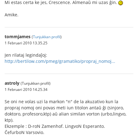
Mi estas certa ke jes, Crescence. Almenaŭ mi uzas ĝin.
Amike.
tommjames
(
Tunjukkan profil
)
1 Februari 2010 13.35.25
Jen rilataj legindaĵoj:
http://bertilow.com/pmeg/gramatiko/propraj_nomoj...
astroly
(Tunjukkan profil)
1 Februari 2010 14.25.34
Se oni ne volas uzi la markon "n" de la akuzativo kun la
propraj nomoj oni povas meti iun titolon antaŭ ĝi (sinjoro,
doktoro, profesoro,ktp) aŭ alian similan vorton (urbo,lingvo,
ktp).
Ekzemple : D-roN Zamenhof. LingvoN Esperanto.
ĈefurboN Varsovio.