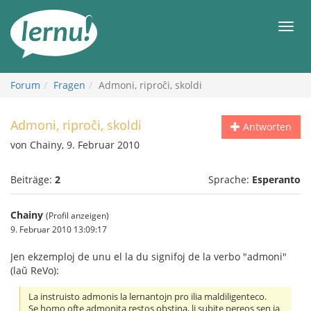
Zum
Inhalt
Men
Forum
Fragen
Admoni, riproĉi, skoldi
Admoni, riproĉi, skoldi
Antworten
von Chainy, 9. Februar 2010
Beiträge:
2
Sprache:
Esperanto
Chainy
(Profil anzeigen)
9. Februar 2010 13:09:17
Jen ekzemploj de unu el la du signifoj de la verbo "admoni"
(laŭ ReVo):
La instruisto admonis la lernantojn pro ilia maldiligenteco.
Se homo ofte admonita restos obstina, li subite pereos sen ia