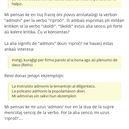
helpo.
Mi pensas ke en tiuj frazoj oni povus anstataŭigi la verbon
"admoni" per la verbo "riproĉi". Ili ambaŭ esprimas pli mildan
kritikon ol la verbo "skoldi". "Skoldi" estus alia senco, pli forte
aŭ kolere kritika. Ĉu vi konsentas?
La alia signifo de "admoni" (kiun 'riproĉi' ne havas) estas
ankaŭ interesa:
instigi, kuraĝigi per firma parolo al ia bona ago aŭ plenumo de
devo (ReVo)
Revo donas jenajn ekzemplojn:
La instruisto admonis la lernantojn al diligenteco.
La policano admonis la popolamason disiri.
Mi admonas vin sekvi tiun ekzemplon
Mi pensas ke mi uzus 'admoni' nur en la dua de la supre
menciitaj sencoj de la verbo. Por la alia senco, mi uzus
'riproĉi'....