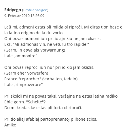
Eddycgn
(
Profil anzeigen
)
9. Februar 2010 13:26:09
Laŭ mi, admoni estas pli milda ol riproĉi. Mi diras tion baze el
la latina origino de la du vortoj.
Oni povas admoni iun pri io ajn kiu ne jam okasis,
Ekz. “Mi admonas vin, ne veturu tro rapide!”
(Germ. In etwa als Vorwarnung)
Itale „ammonire“.
Oni povas reproĉi iun nur pri io kio jam okazis.
(Germ eher vorwerfen)
France "reprocher" (vorhalten, tadeln)
Itale „rimproverare“
Pri skoldi mi ne povas taksi, varŝajne ne estas latina radiko.
Eble germ. "Schelte"?
Do mi kredas ke estas pli forta ol riproĉi.
Pri tio aliaj afablaj partoprenantoj plibone scios.
Amike