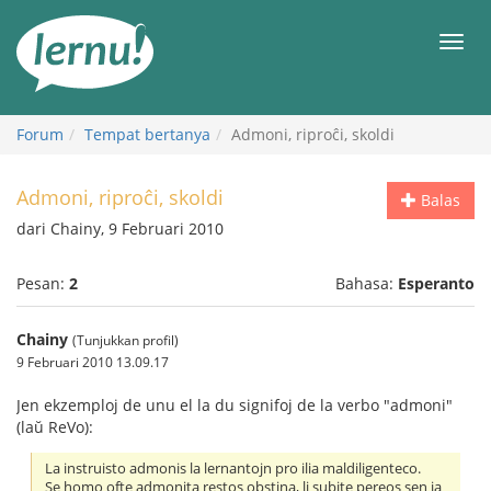
Ke
daftar
Men
isi
Forum
Tempat bertanya
Admoni, riproĉi, skoldi
Admoni, riproĉi, skoldi
Balas
dari Chainy, 9 Februari 2010
Pesan:
2
Bahasa:
Esperanto
Chainy
(Tunjukkan profil)
9 Februari 2010 13.09.17
Jen ekzemploj de unu el la du signifoj de la verbo "admoni"
(laŭ ReVo):
La instruisto admonis la lernantojn pro ilia maldiligenteco.
Se homo ofte admonita restos obstina, li subite pereos sen ia