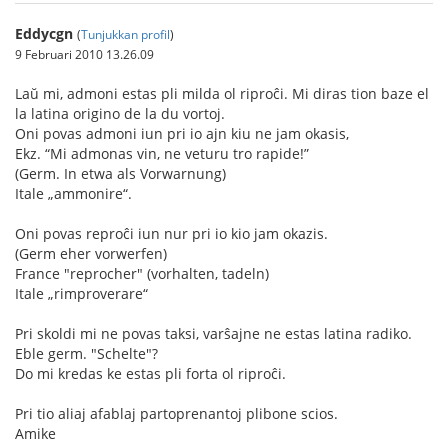
Eddycgn
(
Tunjukkan profil
)
9 Februari 2010 13.26.09
Laŭ mi, admoni estas pli milda ol riproĉi. Mi diras tion baze el
la latina origino de la du vortoj.
Oni povas admoni iun pri io ajn kiu ne jam okasis,
Ekz. “Mi admonas vin, ne veturu tro rapide!”
(Germ. In etwa als Vorwarnung)
Itale „ammonire“.
Oni povas reproĉi iun nur pri io kio jam okazis.
(Germ eher vorwerfen)
France "reprocher" (vorhalten, tadeln)
Itale „rimproverare“
Pri skoldi mi ne povas taksi, varŝajne ne estas latina radiko.
Eble germ. "Schelte"?
Do mi kredas ke estas pli forta ol riproĉi.
Pri tio aliaj afablaj partoprenantoj plibone scios.
Amike