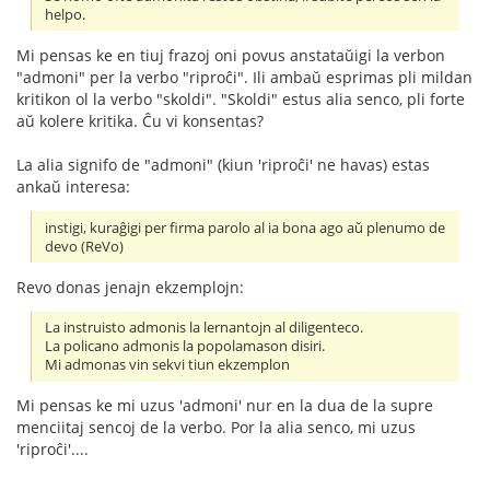
helpo.
Mi pensas ke en tiuj frazoj oni povus anstataŭigi la verbon
"admoni" per la verbo "riproĉi". Ili ambaŭ esprimas pli mildan
kritikon ol la verbo "skoldi". "Skoldi" estus alia senco, pli forte
aŭ kolere kritika. Ĉu vi konsentas?
La alia signifo de "admoni" (kiun 'riproĉi' ne havas) estas
ankaŭ interesa:
instigi, kuraĝigi per firma parolo al ia bona ago aŭ plenumo de
devo (ReVo)
Revo donas jenajn ekzemplojn:
La instruisto admonis la lernantojn al diligenteco.
La policano admonis la popolamason disiri.
Mi admonas vin sekvi tiun ekzemplon
Mi pensas ke mi uzus 'admoni' nur en la dua de la supre
menciitaj sencoj de la verbo. Por la alia senco, mi uzus
'riproĉi'....