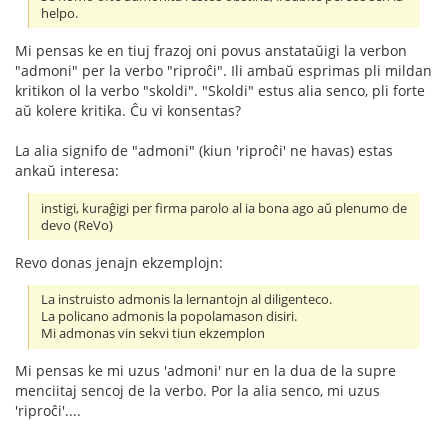
helpo.
Mi pensas ke en tiuj frazoj oni povus anstataŭigi la verbon
"admoni" per la verbo "riproĉi". Ili ambaŭ esprimas pli mildan
kritikon ol la verbo "skoldi". "Skoldi" estus alia senco, pli forte
aŭ kolere kritika. Ĉu vi konsentas?
La alia signifo de "admoni" (kiun 'riproĉi' ne havas) estas
ankaŭ interesa:
instigi, kuraĝigi per firma parolo al ia bona ago aŭ plenumo de
devo (ReVo)
Revo donas jenajn ekzemplojn:
La instruisto admonis la lernantojn al diligenteco.
La policano admonis la popolamason disiri.
Mi admonas vin sekvi tiun ekzemplon
Mi pensas ke mi uzus 'admoni' nur en la dua de la supre
menciitaj sencoj de la verbo. Por la alia senco, mi uzus
'riproĉi'....