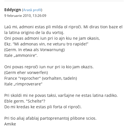
Eddycgn
(
Arată profil
)
9 februarie 2010, 13:26:09
Laŭ mi, admoni estas pli milda ol riproĉi. Mi diras tion baze el
la latina origino de la du vortoj.
Oni povas admoni iun pri io ajn kiu ne jam okasis,
Ekz. “Mi admonas vin, ne veturu tro rapide!”
(Germ. In etwa als Vorwarnung)
Itale „ammonire“.
Oni povas reproĉi iun nur pri io kio jam okazis.
(Germ eher vorwerfen)
France "reprocher" (vorhalten, tadeln)
Itale „rimproverare“
Pri skoldi mi ne povas taksi, varŝajne ne estas latina radiko.
Eble germ. "Schelte"?
Do mi kredas ke estas pli forta ol riproĉi.
Pri tio aliaj afablaj partoprenantoj plibone scios.
Amike