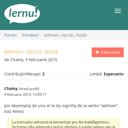
Mergi
la
Meni
conținut
Forum
Întrebari
Admoni, riproĉi, skoldi
Admoni, riproĉi, skoldi
Răspunde
de Chainy, 9 februarie 2010
Contribuții/Mesaje:
2
Limbă:
Esperanto
Chainy
(Arată profil)
9 februarie 2010, 13:09:17
Jen ekzemploj de unu el la du signifoj de la verbo "admoni"
(laŭ ReVo):
La instruisto admonis la lernantojn pro ilia maldiligenteco.
Se homo ofte admonita restos obstina, li subite pereos sen ia