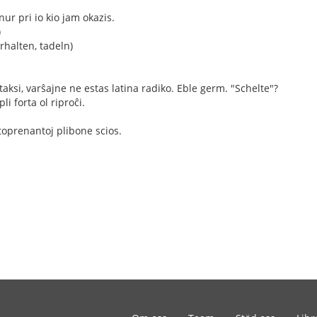
ur pri io kio jam okazis.
)
rhalten, tadeln)
taksi, varŝajne ne estas latina radiko. Eble germ. "Schelte"?
li forta ol riproĉi.
artoprenantoj plibone scios.