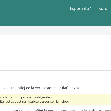
Esperanto?
Kurs
l la du signifoj de la verbo "admoni" (laŭ ReVo):
 la lernantojn pro ilia maldiligenteco.
 restos obstina, li subite pereos sen ia helpo.
razoj oni povus anstataŭigi la verbon "admoni" per la verbo "riproĉi"