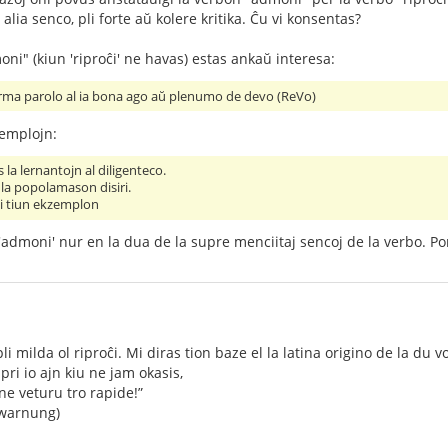
 alia senco, pli forte aŭ kolere kritika. Ĉu vi konsentas?
oni" (kiun 'riproĉi' ne havas) estas ankaŭ interesa:
 firma parolo al ia bona ago aŭ plenumo de devo (ReVo)
emplojn:
 la lernantojn al diligenteco.
la popolamason disiri.
i tiun ekzemplon
dmoni' nur en la dua de la supre menciitaj sencoj de la verbo. Por la
i milda ol riproĉi. Mi diras tion baze el la latina origino de la du vo
ri io ajn kiu ne jam okasis,
ne veturu tro rapide!”
rwarnung)