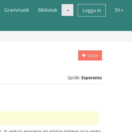
Grammatik
Bibliotek
SV
Logga in
Svara
Språk:
Esperanto
. Ili ambaŭ esprimas pli mildan kritikon ol la verbo