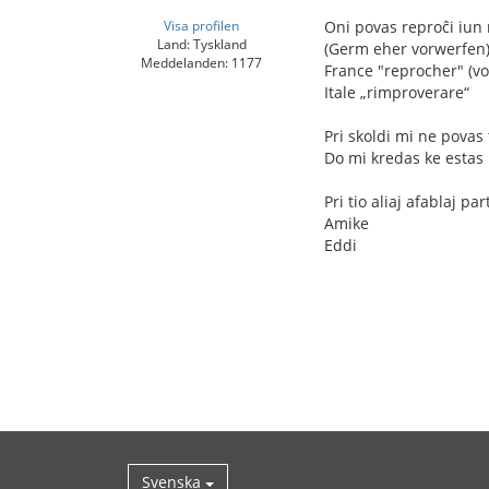
Visa profilen
Oni povas reproĉi iun n
Land: Tyskland
(Germ eher vorwerfen
Meddelanden: 1177
France "reprocher" (vo
Itale „rimproverare“
Pri skoldi mi ne povas 
Do mi kredas ke estas p
Pri tio aliaj afablaj p
Amike
Eddi
Svenska