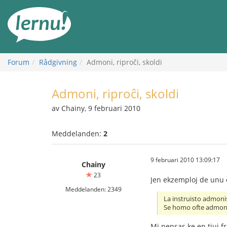
Till
sidans
innehåll
Forum
Rådgivning
Admoni, riproĉi, skoldi
Admoni, riproĉi, skoldi
av Chainy, 9 februari 2010
Meddelanden:
2
9 februari 2010 13:09:17
Chainy
23
Jen ekzemploj de unu e
Meddelanden: 2349
La instruisto admonis
Se homo ofte admonita
Mi pensas ke en tiuj f