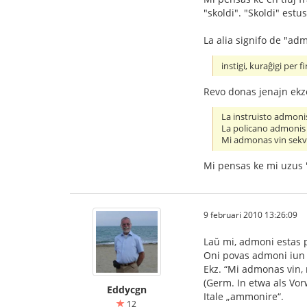
"skoldi". "Skoldi" estus
La alia signifo de "adm
instigi, kuraĝigi per
Revo donas jenajn ekz
La instruisto admonis
La policano admonis 
Mi admonas vin sekv
Mi pensas ke mi uzus 'a
9 februari 2010 13:26:09
Laŭ mi, admoni estas pl
Oni povas admoni iun p
Ekz. “Mi admonas vin, 
(Germ. In etwa als Vo
Eddycgn
Itale „ammonire“.
12