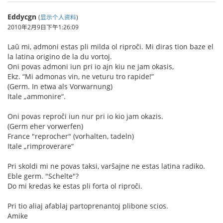
Eddycgn
(
显示个人资料
)
2010年2月9日下午1:26:09
Laŭ mi, admoni estas pli milda ol riproĉi. Mi diras tion baze el
la latina origino de la du vortoj.
Oni povas admoni iun pri io ajn kiu ne jam okasis,
Ekz. “Mi admonas vin, ne veturu tro rapide!”
(Germ. In etwa als Vorwarnung)
Itale „ammonire“.
Oni povas reproĉi iun nur pri io kio jam okazis.
(Germ eher vorwerfen)
France "reprocher" (vorhalten, tadeln)
Itale „rimproverare“
Pri skoldi mi ne povas taksi, varŝajne ne estas latina radiko.
Eble germ. "Schelte"?
Do mi kredas ke estas pli forta ol riproĉi.
Pri tio aliaj afablaj partoprenantoj plibone scios.
Amike