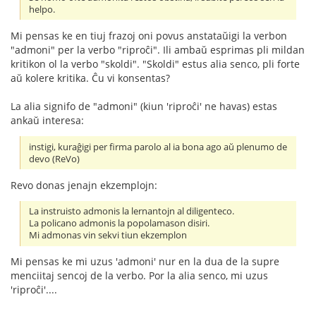
helpo.
Mi pensas ke en tiuj frazoj oni povus anstataŭigi la verbon
"admoni" per la verbo "riproĉi". Ili ambaŭ esprimas pli mildan
kritikon ol la verbo "skoldi". "Skoldi" estus alia senco, pli forte
aŭ kolere kritika. Ĉu vi konsentas?
La alia signifo de "admoni" (kiun 'riproĉi' ne havas) estas
ankaŭ interesa:
instigi, kuraĝigi per firma parolo al ia bona ago aŭ plenumo de
devo (ReVo)
Revo donas jenajn ekzemplojn:
La instruisto admonis la lernantojn al diligenteco.
La policano admonis la popolamason disiri.
Mi admonas vin sekvi tiun ekzemplon
Mi pensas ke mi uzus 'admoni' nur en la dua de la supre
menciitaj sencoj de la verbo. Por la alia senco, mi uzus
'riproĉi'....