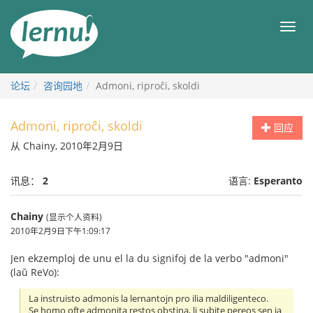
去
目
目
錄
录
頁
论坛
咨询园地
Admoni, riproĉi, skoldi
Admoni, riproĉi, skoldi
回应
从 Chainy, 2010年2月9日
讯息：
2
语言:
Esperanto
Chainy
(显示个人资料)
2010年2月9日下午1:09:17
Jen ekzemploj de unu el la du signifoj de la verbo "admoni"
(laŭ ReVo):
La instruisto admonis la lernantojn pro ilia maldiligenteco.
Se homo ofte admonita restos obstina, li subite pereos sen ia