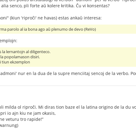
 alia senco, pli forte aŭ kolere kritika. Ĉu vi konsentas?
oni" (kiun 'riproĉi' ne havas) estas ankaŭ interesa:
 firma parolo al ia bona ago aŭ plenumo de devo (ReVo)
emplojn:
 la lernantojn al diligenteco.
la popolamason disiri.
i tiun ekzemplon
dmoni' nur en la dua de la supre menciitaj sencoj de la verbo. Por la
i milda ol riproĉi. Mi diras tion baze el la latina origino de la du vo
ri io ajn kiu ne jam okasis,
ne veturu tro rapide!”
rwarnung)