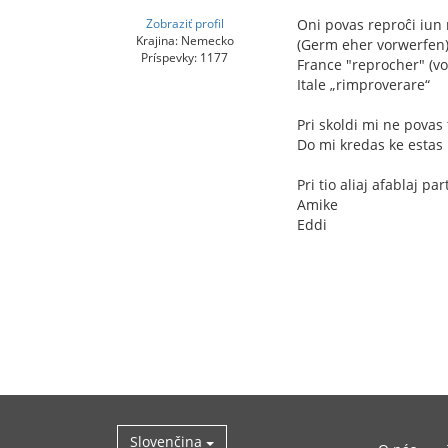
Zobraziť profil
Oni povas reproĉi iun n
Krajina: Nemecko
(Germ eher vorwerfen
Príspevky: 1177
France "reprocher" (vo
Itale „rimproverare“
Pri skoldi mi ne povas 
Do mi kredas ke estas p
Pri tio aliaj afablaj p
Amike
Eddi
Slovenčina