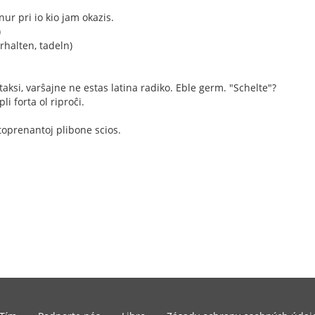
ur pri io kio jam okazis.
)
rhalten, tadeln)
taksi, varŝajne ne estas latina radiko. Eble germ. "Schelte"?
li forta ol riproĉi.
artoprenantoj plibone scios.