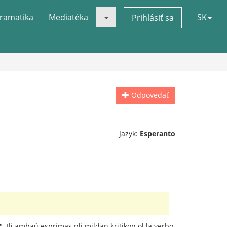
ramatika
Mediatéka
SK
Prihlásiť sa
Odpovedať
Jazyk:
Esperanto
. Ili ambaŭ esprimas pli mildan kritikon ol la verbo