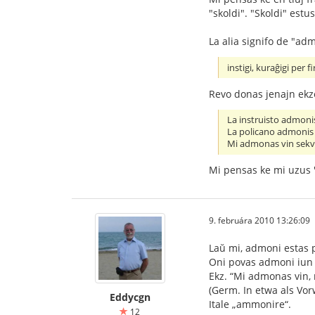
"skoldi". "Skoldi" estus
La alia signifo de "adm
instigi, kuraĝigi per
Revo donas jenajn ekz
La instruisto admonis
La policano admonis 
Mi admonas vin sekv
Mi pensas ke mi uzus 'a
9. februára 2010 13:26:09
Laŭ mi, admoni estas pl
Oni povas admoni iun p
Ekz. “Mi admonas vin, 
(Germ. In etwa als Vo
Eddycgn
Itale „ammonire“.
12