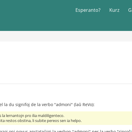
Esperanto?
Kurz
G
l la du signifoj de la verbo "admoni" (laŭ ReVo):
 la lernantojn pro ilia maldiligenteco.
 restos obstina, li subite pereos sen ia helpo.
razoj oni povus anstataŭigi la verbon "admoni" per la verbo "riproĉi"