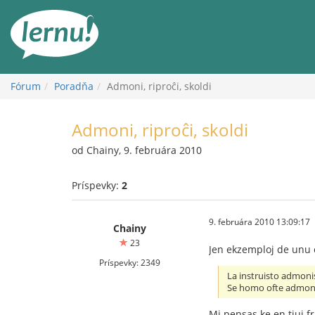
Späť
na
obsah
Fórum
Poradňa
Admoni, riproĉi, skoldi
Admoni, riproĉi, skoldi
od Chainy, 9. februára 2010
Príspevky:
2
9. februára 2010 13:09:17
Chainy
23
Jen ekzemploj de unu e
Príspevky: 2349
La instruisto admonis
Se homo ofte admonita
Mi pensas ke en tiuj f