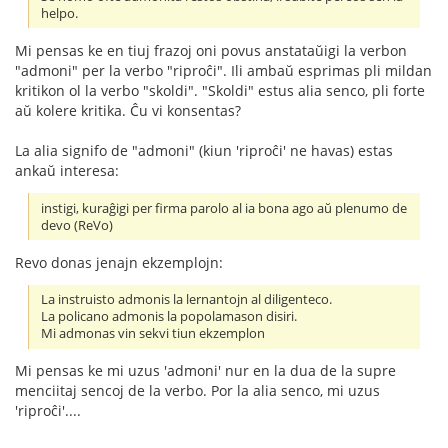
helpo.
Mi pensas ke en tiuj frazoj oni povus anstataŭigi la verbon
"admoni" per la verbo "riproĉi". Ili ambaŭ esprimas pli mildan
kritikon ol la verbo "skoldi". "Skoldi" estus alia senco, pli forte
aŭ kolere kritika. Ĉu vi konsentas?
La alia signifo de "admoni" (kiun 'riproĉi' ne havas) estas
ankaŭ interesa:
instigi, kuraĝigi per firma parolo al ia bona ago aŭ plenumo de
devo (ReVo)
Revo donas jenajn ekzemplojn:
La instruisto admonis la lernantojn al diligenteco.
La policano admonis la popolamason disiri.
Mi admonas vin sekvi tiun ekzemplon
Mi pensas ke mi uzus 'admoni' nur en la dua de la supre
menciitaj sencoj de la verbo. Por la alia senco, mi uzus
'riproĉi'....