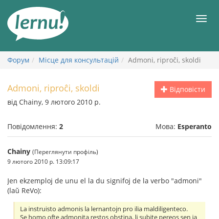
До
змісту
Мен
Форум
Місце для консультацій
Admoni, riproĉi, skoldi
Admoni, riproĉi, skoldi
Відповісти
від Chainy, 9 лютого 2010 р.
Повідомлення:
2
Мова:
Esperanto
Chainy
(Переглянути профіль)
9 лютого 2010 р. 13:09:17
Jen ekzemploj de unu el la du signifoj de la verbo "admoni"
(laŭ ReVo):
La instruisto admonis la lernantojn pro ilia maldiligenteco.
Se homo ofte admonita restos obstina, li subite pereos sen ia