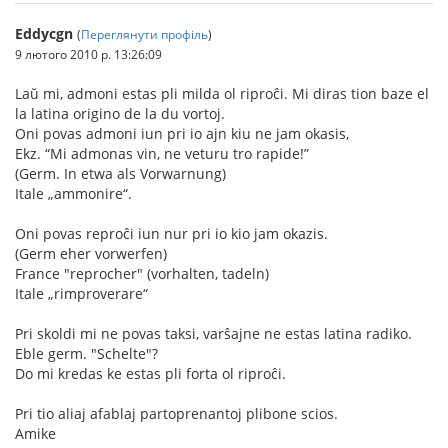
Eddycgn
(
Переглянути профіль
)
9 лютого 2010 р. 13:26:09
Laŭ mi, admoni estas pli milda ol riproĉi. Mi diras tion baze el
la latina origino de la du vortoj.
Oni povas admoni iun pri io ajn kiu ne jam okasis,
Ekz. “Mi admonas vin, ne veturu tro rapide!”
(Germ. In etwa als Vorwarnung)
Itale „ammonire“.
Oni povas reproĉi iun nur pri io kio jam okazis.
(Germ eher vorwerfen)
France "reprocher" (vorhalten, tadeln)
Itale „rimproverare“
Pri skoldi mi ne povas taksi, varŝajne ne estas latina radiko.
Eble germ. "Schelte"?
Do mi kredas ke estas pli forta ol riproĉi.
Pri tio aliaj afablaj partoprenantoj plibone scios.
Amike