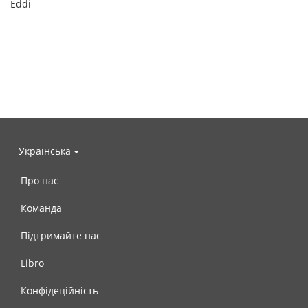
Eddi
Українська
Про нас
Команда
Підтримайте нас
Libro
Конфідеційність