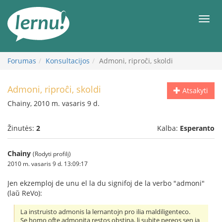
Į
turinį
Meni
Forumas
Konsultacijos
Admoni, riproĉi, skoldi
Admoni, riproĉi, skoldi
Atsakyti
Chainy, 2010 m. vasaris 9 d.
Žinutės:
2
Kalba:
Esperanto
Chainy
(Rodyti profilį)
2010 m. vasaris 9 d. 13:09:17
Jen ekzemploj de unu el la du signifoj de la verbo "admoni"
(laŭ ReVo):
La instruisto admonis la lernantojn pro ilia maldiligenteco.
Se homo ofte admonita restos obstina, li subite pereos sen ia