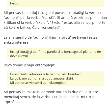
helpo.
Mi pensas ke en tiuj frazoj oni povus anstataŭigi la verbon
"admoni" per la verbo "riproĉi". Ili ambaŭ esprimas pli mildan
kritikon ol la verbo "skoldi". "Skoldi" estus alia senco, pli forte
aŭ kolere kritika. Ĉu vi konsentas?
La alia signifo de "admoni" (kiun 'riproĉi' ne havas) estas
ankaŭ interesa:
instigi, kuraĝigi per firma parolo al ia bona ago aŭ plenumo de
devo (ReVo)
Revo donas jenajn ekzemplojn:
La instruisto admonis la lernantojn al diligenteco.
La policano admonis la popolamason disiri.
Mi admonas vin sekvi tiun ekzemplon
Mi pensas ke mi uzus 'admoni' nur en la dua de la supre
menciitaj sencoj de la verbo. Por la alia senco, mi uzus
'riproĉi'....