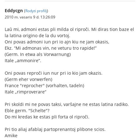
Eddycgn
(
Rodyti profilį
)
2010 m. vasaris 9 d. 13:26:09
Laŭ mi, admoni estas pli milda ol riproĉi. Mi diras tion baze el
la latina origino de la du vortoj.
Oni povas admoni iun pri io ajn kiu ne jam okasis,
Ekz. “Mi admonas vin, ne veturu tro rapide!”
(Germ. In etwa als Vorwarnung)
Itale „ammonire“.
Oni povas reproĉi iun nur pri io kio jam okazis.
(Germ eher vorwerfen)
France "reprocher" (vorhalten, tadeln)
Itale „rimproverare“
Pri skoldi mi ne povas taksi, varŝajne ne estas latina radiko.
Eble germ. "Schelte"?
Do mi kredas ke estas pli forta ol riproĉi.
Pri tio aliaj afablaj partoprenantoj plibone scios.
Amike