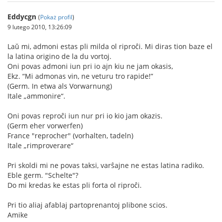
Eddycgn
(
Pokaż profil
)
9 lutego 2010, 13:26:09
Laŭ mi, admoni estas pli milda ol riproĉi. Mi diras tion baze el
la latina origino de la du vortoj.
Oni povas admoni iun pri io ajn kiu ne jam okasis,
Ekz. “Mi admonas vin, ne veturu tro rapide!”
(Germ. In etwa als Vorwarnung)
Itale „ammonire“.
Oni povas reproĉi iun nur pri io kio jam okazis.
(Germ eher vorwerfen)
France "reprocher" (vorhalten, tadeln)
Itale „rimproverare“
Pri skoldi mi ne povas taksi, varŝajne ne estas latina radiko.
Eble germ. "Schelte"?
Do mi kredas ke estas pli forta ol riproĉi.
Pri tio aliaj afablaj partoprenantoj plibone scios.
Amike