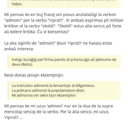
helpo.
Mi pensas ke en tiuj frazoj oni povus anstataŭigi la verbon
"admoni" per la verbo "riproĉi". Ili ambaŭ esprimas pli mildan
kritikon ol la verbo "skoldi". "Skoldi" estus alia senco, pli forte
aŭ kolere kritika. Ĉu vi konsentas?
La alia signifo de "admoni" (kiun 'riproĉi' ne havas) estas
ankaŭ interesa:
instigi, kuraĝigi per firma parolo al ia bona ago aŭ plenumo de
devo (ReVo)
Revo donas jenajn ekzemplojn:
La instruisto admonis la lernantojn al diligenteco.
La policano admonis la popolamason disiri.
Mi admonas vin sekvi tiun ekzemplon
Mi pensas ke mi uzus 'admoni' nur en la dua de la supre
menciitaj sencoj de la verbo. Por la alia senco, mi uzus
'riproĉi'....