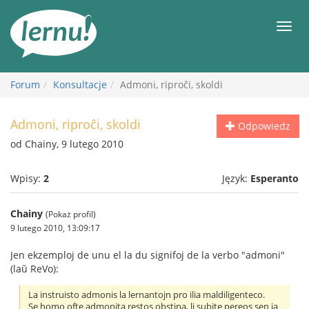
Więcej
Men
Forum
Konsultacje
Admoni, riproĉi, skoldi
Admoni, riproĉi, skoldi
Odpowiedz
od Chainy, 9 lutego 2010
Wpisy:
2
Język:
Esperanto
Chainy
(Pokaż profil)
9 lutego 2010, 13:09:17
Jen ekzemploj de unu el la du signifoj de la verbo "admoni"
(laŭ ReVo):
La instruisto admonis la lernantojn pro ilia maldiligenteco.
Se homo ofte admonita restos obstina, li subite pereos sen ia