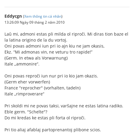
Eddycgn
(
Xem thông tin cá nhân
)
13:26:09 Ngày 09 tháng 2 năm 2010
Laŭ mi, admoni estas pli milda ol riproĉi. Mi diras tion baze el
la latina origino de la du vortoj.
Oni povas admoni iun pri io ajn kiu ne jam okasis,
Ekz. “Mi admonas vin, ne veturu tro rapide!”
(Germ. In etwa als Vorwarnung)
Itale „ammonire“.
Oni povas reproĉi iun nur pri io kio jam okazis.
(Germ eher vorwerfen)
France "reprocher" (vorhalten, tadeln)
Itale „rimproverare“
Pri skoldi mi ne povas taksi, varŝajne ne estas latina radiko.
Eble germ. "Schelte"?
Do mi kredas ke estas pli forta ol riproĉi.
Pri tio aliaj afablaj partoprenantoj plibone scios.