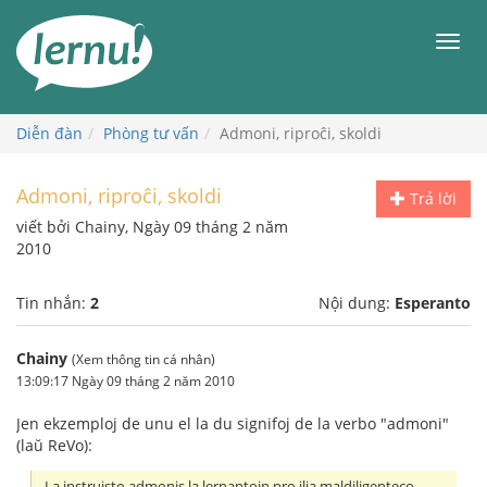
Đi
đến
Men
phần
nội
dung
Diễn đàn
Phòng tư vấn
Admoni, riproĉi, skoldi
Admoni, riproĉi, skoldi
Trả lời
viết bởi Chainy, Ngày 09 tháng 2 năm
2010
Tin nhắn:
2
Nội dung:
Esperanto
Chainy
(Xem thông tin cá nhân)
13:09:17 Ngày 09 tháng 2 năm 2010
Jen ekzemploj de unu el la du signifoj de la verbo "admoni"
(laŭ ReVo):
La instruisto admonis la lernantojn pro ilia maldiligenteco.