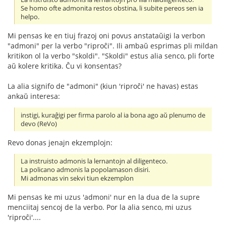
Se homo ofte admonita restos obstina, li subite pereos sen ia
helpo.
Mi pensas ke en tiuj frazoj oni povus anstataŭigi la verbon
"admoni" per la verbo "riproĉi". Ili ambaŭ esprimas pli mildan
kritikon ol la verbo "skoldi". "Skoldi" estus alia senco, pli forte
aŭ kolere kritika. Ĉu vi konsentas?
La alia signifo de "admoni" (kiun 'riproĉi' ne havas) estas
ankaŭ interesa:
instigi, kuraĝigi per firma parolo al ia bona ago aŭ plenumo de
devo (ReVo)
Revo donas jenajn ekzemplojn:
La instruisto admonis la lernantojn al diligenteco.
La policano admonis la popolamason disiri.
Mi admonas vin sekvi tiun ekzemplon
Mi pensas ke mi uzus 'admoni' nur en la dua de la supre
menciitaj sencoj de la verbo. Por la alia senco, mi uzus
'riproĉi'....