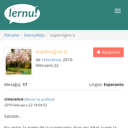
Al
la
Men
enhavo
Forumo
Konsultejo
supersigno ŭ
supersigno ŭ
Respondi
de
crescence
, 2010-
februaro-22
Mesaĝoj:
17
Lingvo:
Esperanto
crescence
(
Montri la profilon
)
2010-februaro-22 18:04:52
Saluton,
Kiu estas la nomo de la supersigno, kiun oni lokas super la