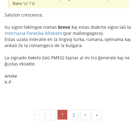
litero "u" ? ŭ
Saluton crescence,
tiu signo faklingve nomas
brevo
kaj estas diakrita signo laŭ la
Internacia Fonetika Alfabeto
(por mallongegeco).
Estas uzata interalie en la lingvoj turka, rumana, vjetnama kaj
ankaŭ ĉe la romanigeco de la bulgara.
La signado
haketo
(laŭ PMEG) ŝajnas al mi tro ĝenerale kaj ne
ĝustas ekzakte.
Amike
K-P
1
«
<
2
>
»