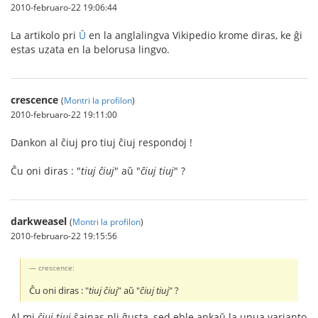
2010-februaro-22 19:06:44
La artikolo pri
Ŭ
en la anglalingva Vikipedio krome diras, ke ĝi
estas uzata en la belorusa lingvo.
crescence
(
Montri la profilon
)
2010-februaro-22 19:11:00
Dankon al ĉiuj pro tiuj ĉiuj respondoj !
Ĉu oni diras : "
tiuj ĉiuj
" aŭ "
ĉiuj tiuj
" ?
darkweasel
(
Montri la profilon
)
2010-februaro-22 19:15:56
crescence:
Ĉu oni diras : "
tiuj ĉiuj
" aŭ "
ĉiuj tiuj
" ?
Al mi
ĉiuj tiuj
ŝajnas pli ĝusta, sed eble ankaŭ la unua varianto