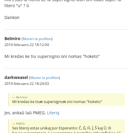
litero "u" ? ŭ
Dankon
Belmiro
(
Montri la profilon
)
2010-februaro-22 18:12:04
Mi kredas ke tiu supersigno oni nomas "hoketo"
darkweasel
(
Montri la profilon
)
2010-februaro-22 18:24:03
Belmiro:
Mi kredas ke tiu
n
supersigno
n
oni nomas "hoketo"
Jes, ankaŭ laŭ PMEG:
Literoj
PMEG:
Ses literoj estas unikaj por Esperanto: Ĉ, Ĝ, Ĥ, Ĵ, Ŝ kaj Ŭ. Ili