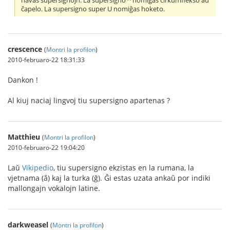
havas supersignojn. La supersigno ^ nomiĝas cirkumflekso aŭ
ĉapelo. La supersigno super U nomiĝas hoketo.
crescence
(
Montri la profilon
)
2010-februaro-22 18:31:33
Dankon !
Al kiuj naciaj lingvoj tiu supersigno apartenas ?
Matthieu
(
Montri la profilon
)
2010-februaro-22 19:04:20
Laŭ
Vikipedio
, tiu supersigno ekzistas en la rumana, la
vjetnama (ă) kaj la turka (ğ). Ĝi estas uzata ankaŭ por indiki
mallongajn vokalojn latine.
darkweasel
(
Montri la profilon
)