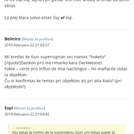
eblas.
La plej klara solvo estas
ĉiuj
el
tiuj
.
Belmiro
(
Montri la profilon
)
2010-februaro-22 21:03:57
Mi kredas ke tiun supersignon oni nomas "hoketo"
[/quote]Dankon pro via rimarko kara Darkweasel.
Fakte – certe pro influo de mia nacilingvo – mi malfacile vidas
la objekton.
Ĉu vi konfirmas ke temas pri objekton aŭ pri alia kialo? (pri
objektoN?)
Espi
(
Montri la profilon
)
2010-februaro-22 21:04:42
crescence:
Kiu estas la nomo de la supersigno, kiun oni lokas super la