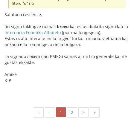
litero "u" ? ŭ
Saluton crescence,
tiu signo faklingve nomas
brevo
kaj estas diakrita signo laŭ la
Internacia Fonetika Alfabeto
(por mallongegeco).
Estas uzata interalie en la lingvoj turka, rumana, vjetnama kaj
ankaŭ ĉe la romanigeco de la bulgara.
La signado
haketo
(laŭ PMEG) ŝajnas al mi tro ĝenerale kaj ne
ĝustas ekzakte.
Amike
K-P
1
«
<
2
>
»