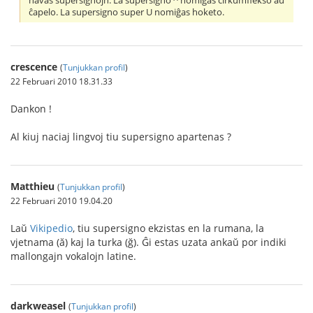
havas supersignojn. La supersigno ^ nomiĝas cirkumflekso aŭ
ĉapelo. La supersigno super U nomiĝas hoketo.
crescence
(
Tunjukkan profil
)
22 Februari 2010 18.31.33
Dankon !
Al kiuj naciaj lingvoj tiu supersigno apartenas ?
Matthieu
(
Tunjukkan profil
)
22 Februari 2010 19.04.20
Laŭ
Vikipedio
, tiu supersigno ekzistas en la rumana, la
vjetnama (ă) kaj la turka (ğ). Ĝi estas uzata ankaŭ por indiki
mallongajn vokalojn latine.
darkweasel
(
Tunjukkan profil
)