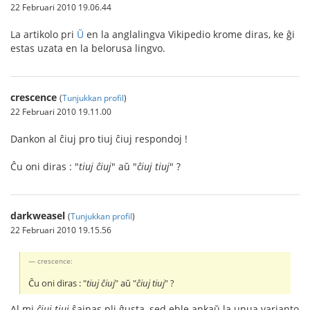
22 Februari 2010 19.06.44
La artikolo pri
Ŭ
en la anglalingva Vikipedio krome diras, ke ĝi
estas uzata en la belorusa lingvo.
crescence
(
Tunjukkan profil
)
22 Februari 2010 19.11.00
Dankon al ĉiuj pro tiuj ĉiuj respondoj !
Ĉu oni diras : "
tiuj ĉiuj
" aŭ "
ĉiuj tiuj
" ?
darkweasel
(
Tunjukkan profil
)
22 Februari 2010 19.15.56
crescence:
Ĉu oni diras : "
tiuj ĉiuj
" aŭ "
ĉiuj tiuj
" ?
Al mi
ĉiuj tiuj
ŝajnas pli ĝusta, sed eble ankaŭ la unua varianto