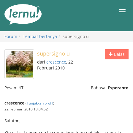
Ke
daftar
Men
isi
Forum
Tempat bertanya
supersigno ŭ
supersigno ŭ
Balas
dari
crescence
, 22
Februari 2010
Pesan:
17
Bahasa:
Esperanto
crescence
(
Tunjukkan profil
)
22 Februari 2010 18.04.52
Saluton,
Kiu estas la nomo de la supersigno, kiun oni lokas super la