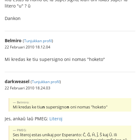
litero "u" ? ŭ
Dankon
Belmiro
(
Tunjukkan profil
)
22 Februari 2010 18.12.04
Mi kredas ke tiu supersigno oni nomas "hoketo"
darkweasel
(
Tunjukkan profil
)
22 Februari 2010 18.24.03
Belmiro:
Mi kredas ke tiu
n
supersigno
n
oni nomas "hoketo"
Jes, ankaŭ laŭ PMEG:
Literoj
PMEG:
Ses literoj estas unikaj por Esperanto: Ĉ, Ĝ, Ĥ, Ĵ, Ŝ kaj Ŭ. Ili