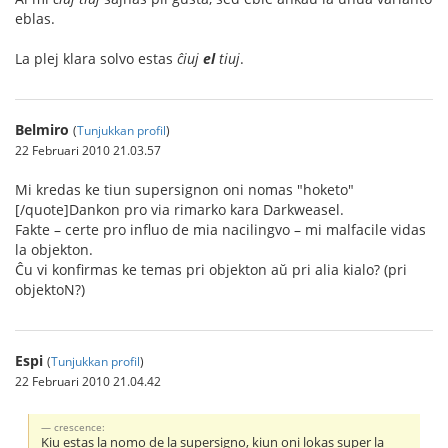
eblas.
La plej klara solvo estas
ĉiuj
el
tiuj
.
Belmiro
(
Tunjukkan profil
)
22 Februari 2010 21.03.57
Mi kredas ke tiun supersignon oni nomas "hoketo"
[/quote]Dankon pro via rimarko kara Darkweasel.
Fakte – certe pro influo de mia nacilingvo – mi malfacile vidas
la objekton.
Ĉu vi konfirmas ke temas pri objekton aŭ pri alia kialo? (pri
objektoN?)
Espi
(
Tunjukkan profil
)
22 Februari 2010 21.04.42
crescence:
Kiu estas la nomo de la supersigno, kiun oni lokas super la