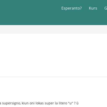
Esperanto?
Kurs
G
 supersigno, kiun oni lokas super la litero "u" ? ŭ