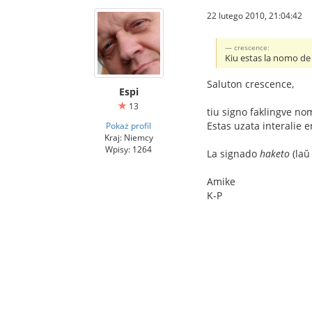
22 lutego 2010, 21:04:42
crescence:
Kiu estas la nomo de l
Saluton crescence,
Espi
13
tiu signo faklingve n
Estas uzata interalie 
Pokaż profil
Kraj: Niemcy
Wpisy: 1264
La signado
haketo
(laŭ
Amike
K-P