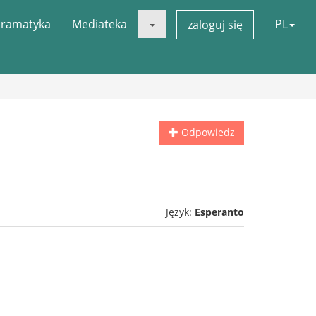
ramatyka
Mediateka
PL
zaloguj się
Odpowiedz
Język:
Esperanto