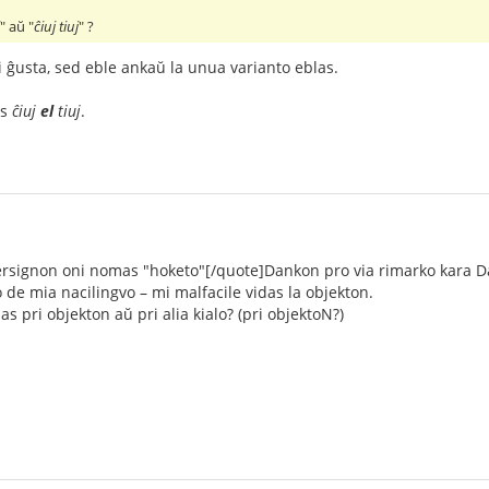
j
" aŭ "
ĉiuj tiuj
" ?
i ĝusta, sed eble ankaŭ la unua varianto eblas.
as
ĉiuj
el
tiuj
.
ersignon oni nomas "hoketo"[/quote]Dankon pro via rimarko kara D
o de mia nacilingvo – mi malfacile vidas la objekton.
s pri objekton aŭ pri alia kialo? (pri objektoN?)