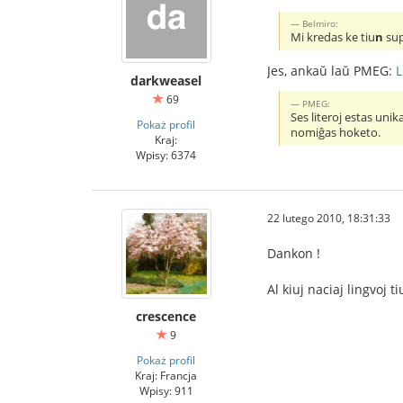
Belmiro:
Mi kredas ke tiu
n
sup
Jes, ankaŭ laŭ PMEG:
L
darkweasel
69
PMEG:
Ses literoj estas uni
Pokaż profil
nomiĝas hoketo.
Kraj:
Wpisy: 6374
22 lutego 2010, 18:31:33
Dankon !
Al kiuj naciaj lingvoj 
crescence
9
Pokaż profil
Kraj: Francja
Wpisy: 911