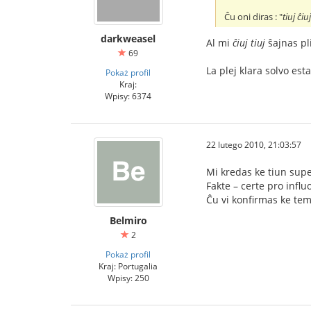
Ĉu oni diras : "
tiuj ĉiu
darkweasel
Al mi
ĉiuj tiuj
ŝajnas pl
69
La plej klara solvo est
Pokaż profil
Kraj:
Wpisy: 6374
22 lutego 2010, 21:03:57
Mi kredas ke tiun sup
Fakte – certe pro influ
Ĉu vi konfirmas ke tema
Belmiro
2
Pokaż profil
Kraj: Portugalia
Wpisy: 250