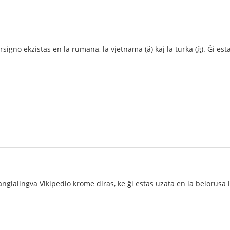
ersigno ekzistas en la rumana, la vjetnama (ă) kaj la turka (ğ). Ĝi e
anglalingva Vikipedio krome diras, ke ĝi estas uzata en la belorusa 