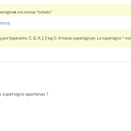
ersigno
n
oni nomas "hoketo"
iteroj
kaj por Esperanto: Ĉ, Ĝ, Ĥ, Ĵ, Ŝ kaj Ŭ. Ili havas supersignojn. La supersigno ^
tiu supersigno apartenas ?