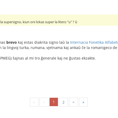
a supersigno, kiun oni lokas super la litero "u" ? ŭ
omas
brevo
kaj estas diakrita signo laŭ la
Internacia Fonetika Alfabet
en la lingvoj turka, rumana, vjetnama kaj ankaŭ ĉe la romanigeco de 
 PMEG) ŝajnas al mi tro ĝenerale kaj ne ĝustas ekzakte.
1
«
<
2
>
»