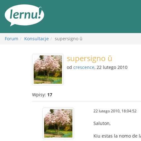
Więcej
Forum
Konsultacje
supersigno ŭ
supersigno ŭ
od
crescence
, 22 lutego 2010
Wpisy:
17
22 lutego 2010, 18:04:52
Saluton,
Kiu estas la nomo de la