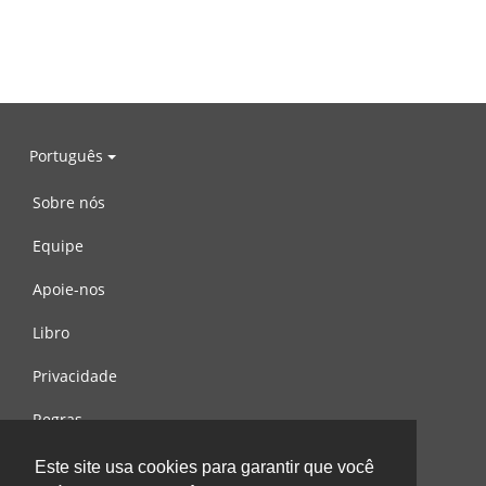
Português
Sobre nós
Equipe
Apoie-nos
Libro
Privacidade
Regras
Contacte-nos
Este site usa cookies para garantir que você