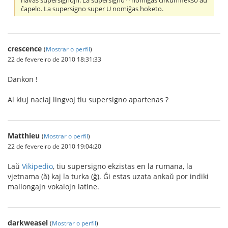
havas supersignojn. La supersigno ^ nomiĝas cirkumflekso aŭ
ĉapelo. La supersigno super U nomiĝas hoketo.
crescence
(
Mostrar o perfil
)
22 de fevereiro de 2010 18:31:33
Dankon !
Al kiuj naciaj lingvoj tiu supersigno apartenas ?
Matthieu
(
Mostrar o perfil
)
22 de fevereiro de 2010 19:04:20
Laŭ
Vikipedio
, tiu supersigno ekzistas en la rumana, la
vjetnama (ă) kaj la turka (ğ). Ĝi estas uzata ankaŭ por indiki
mallongajn vokalojn latine.
darkweasel
(
Mostrar o perfil
)