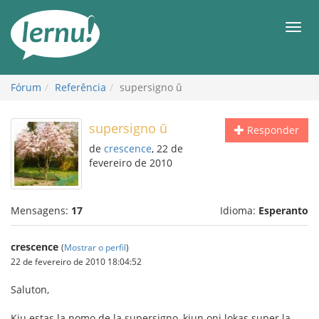
Ir
ao
Men
conteúdo
Fórum
Referência
supersigno ŭ
supersigno ŭ
Responder
de
crescence
, 22 de
fevereiro de 2010
Mensagens:
17
Idioma:
Esperanto
crescence
(
Mostrar o perfil
)
22 de fevereiro de 2010 18:04:52
Saluton,
Kiu estas la nomo de la supersigno, kiun oni lokas super la