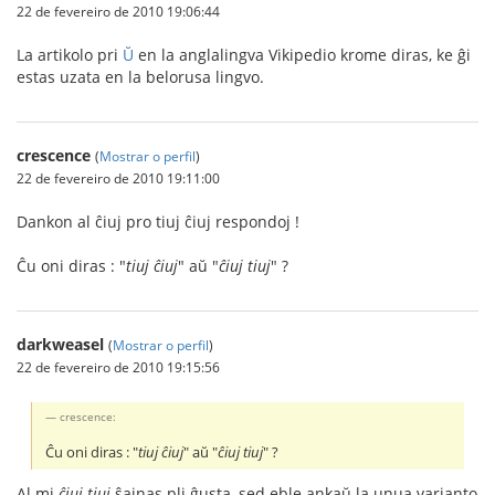
22 de fevereiro de 2010 19:06:44
La artikolo pri
Ŭ
en la anglalingva Vikipedio krome diras, ke ĝi
estas uzata en la belorusa lingvo.
crescence
(
Mostrar o perfil
)
22 de fevereiro de 2010 19:11:00
Dankon al ĉiuj pro tiuj ĉiuj respondoj !
Ĉu oni diras : "
tiuj ĉiuj
" aŭ "
ĉiuj tiuj
" ?
darkweasel
(
Mostrar o perfil
)
22 de fevereiro de 2010 19:15:56
crescence:
Ĉu oni diras : "
tiuj ĉiuj
" aŭ "
ĉiuj tiuj
" ?
Al mi
ĉiuj tiuj
ŝajnas pli ĝusta, sed eble ankaŭ la unua varianto