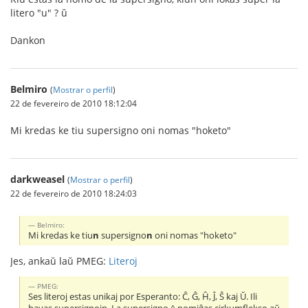
litero "u" ? ŭ
Dankon
Belmiro
(
Mostrar o perfil
)
22 de fevereiro de 2010 18:12:04
Mi kredas ke tiu supersigno oni nomas "hoketo"
darkweasel
(
Mostrar o perfil
)
22 de fevereiro de 2010 18:24:03
Belmiro:
Mi kredas ke tiu
n
supersigno
n
oni nomas "hoketo"
Jes, ankaŭ laŭ PMEG:
Literoj
PMEG:
Ses literoj estas unikaj por Esperanto: Ĉ, Ĝ, Ĥ, Ĵ, Ŝ kaj Ŭ. Ili