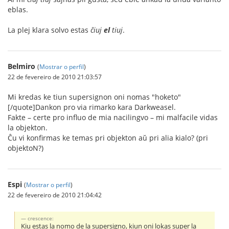
eblas.
La plej klara solvo estas
ĉiuj
el
tiuj
.
Belmiro
(
Mostrar o perfil
)
22 de fevereiro de 2010 21:03:57
Mi kredas ke tiun supersignon oni nomas "hoketo"
[/quote]Dankon pro via rimarko kara Darkweasel.
Fakte – certe pro influo de mia nacilingvo – mi malfacile vidas
la objekton.
Ĉu vi konfirmas ke temas pri objekton aŭ pri alia kialo? (pri
objektoN?)
Espi
(
Mostrar o perfil
)
22 de fevereiro de 2010 21:04:42
crescence:
Kiu estas la nomo de la supersigno, kiun oni lokas super la