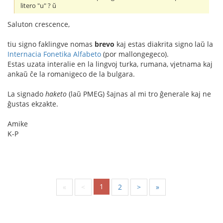
litero "u" ? ŭ
Saluton crescence,
tiu signo faklingve nomas
brevo
kaj estas diakrita signo laŭ la
Internacia Fonetika Alfabeto
(por mallongegeco).
Estas uzata interalie en la lingvoj turka, rumana, vjetnama kaj
ankaŭ ĉe la romanigeco de la bulgara.
La signado
haketo
(laŭ PMEG) ŝajnas al mi tro ĝenerale kaj ne
ĝustas ekzakte.
Amike
K-P
1
«
<
2
>
»