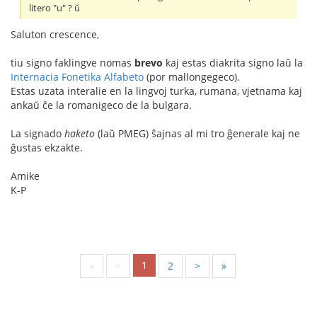
litero "u" ? ŭ
Saluton crescence,
tiu signo faklingve nomas
brevo
kaj estas diakrita signo laŭ la
Internacia Fonetika Alfabeto
(por mallongegeco).
Estas uzata interalie en la lingvoj turka, rumana, vjetnama kaj
ankaŭ ĉe la romanigeco de la bulgara.
La signado
haketo
(laŭ PMEG) ŝajnas al mi tro ĝenerale kaj ne
ĝustas ekzakte.
Amike
K-P
1
«
<
2
>
»