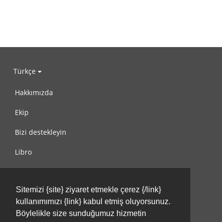
Türkçe
Hakkımızda
Ekip
Bizi destekleyin
Libro
Gizlilik Politikası
Sitemizi {site} ziyaret etmekle çerez {/link}
Kullanım Koşulları
kullanımımızı {link} kabul etmiş oluyorsunuz.
Bize ulaşın
Böylelikle size sunduğumuz hizmetin