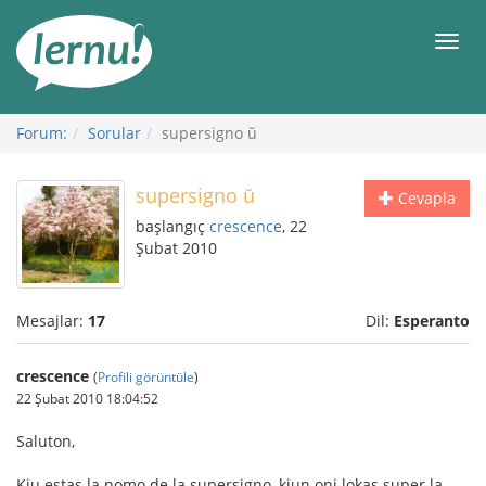
İçerik
Görüntüleme
Men
Forum:
Sorular
supersigno ŭ
supersigno ŭ
Cevapla
başlangıç
crescence
, 22
Şubat 2010
Mesajlar:
17
Dil:
Esperanto
crescence
(
Profili görüntüle
)
22 Şubat 2010 18:04:52
Saluton,
Kiu estas la nomo de la supersigno, kiun oni lokas super la