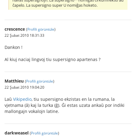
havas supersignojn. La supersigno ^ nomiĝas cirkumflekso aŭ
ĉapelo. La supersigno super U nomiĝas hoketo.
crescence
(
Profili görüntüle
)
22 Şubat 2010 18:31:33
Dankon !
Al kiuj naciaj lingvoj tiu supersigno apartenas ?
Matthieu
(
Profili görüntüle
)
22 Şubat 2010 19:04:20
Laŭ
Vikipedio
, tiu supersigno ekzistas en la rumana, la
vjetnama (ă) kaj la turka (ğ). Ĝi estas uzata ankaŭ por indiki
mallongajn vokalojn latine.
darkweasel
(
Profili görüntüle
)