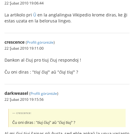
22 Şubat 2010 19:06:44
La artikolo pri
Ŭ
en la anglalingva Vikipedio krome diras, ke ĝi
estas uzata en la belorusa lingvo.
crescence
(
Profili görüntüle
)
22 Şubat 2010 19:11:00
Dankon al ĉiuj pro tiuj ĉiuj respondoj !
Ĉu oni diras : "
tiuj ĉiuj
" aŭ "
ĉiuj tiuj
" ?
darkweasel
(
Profili görüntüle
)
22 Şubat 2010 19:15:56
crescence:
Ĉu oni diras : "
tiuj ĉiuj
" aŭ "
ĉiuj tiuj
" ?
Al mi
ĉiuj tiuj
ŝajnas pli ĝusta, sed eble ankaŭ la unua varianto