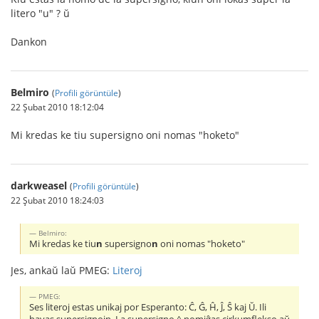
litero "u" ? ŭ
Dankon
Belmiro
(
Profili görüntüle
)
22 Şubat 2010 18:12:04
Mi kredas ke tiu supersigno oni nomas "hoketo"
darkweasel
(
Profili görüntüle
)
22 Şubat 2010 18:24:03
Belmiro:
Mi kredas ke tiu
n
supersigno
n
oni nomas "hoketo"
Jes, ankaŭ laŭ PMEG:
Literoj
PMEG:
Ses literoj estas unikaj por Esperanto: Ĉ, Ĝ, Ĥ, Ĵ, Ŝ kaj Ŭ. Ili