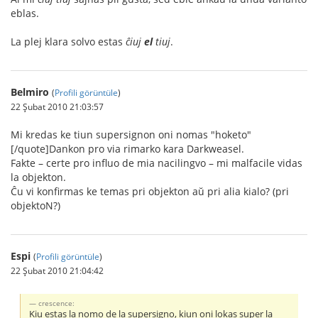
eblas.
La plej klara solvo estas
ĉiuj
el
tiuj
.
Belmiro
(
Profili görüntüle
)
22 Şubat 2010 21:03:57
Mi kredas ke tiun supersignon oni nomas "hoketo"
[/quote]Dankon pro via rimarko kara Darkweasel.
Fakte – certe pro influo de mia nacilingvo – mi malfacile vidas
la objekton.
Ĉu vi konfirmas ke temas pri objekton aŭ pri alia kialo? (pri
objektoN?)
Espi
(
Profili görüntüle
)
22 Şubat 2010 21:04:42
crescence:
Kiu estas la nomo de la supersigno, kiun oni lokas super la