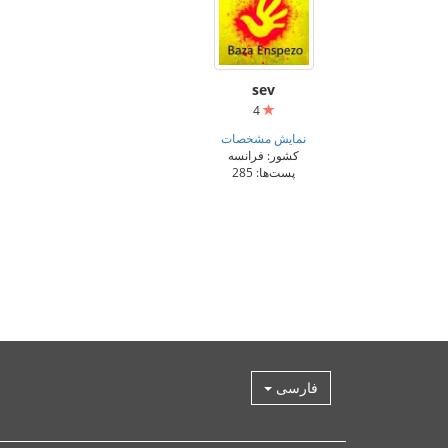
sev
4
نمایش مشخصات
کشور: فرانسه
پست‌ها: 285
فارسی