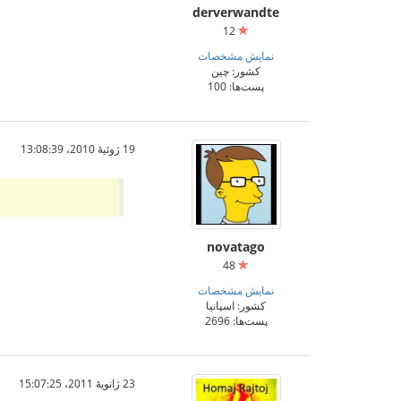
derverwandte
12
نمایش مشخصات
کشور: چین
پست‌ها: 100
19 ژوئیهٔ 2010،‏ 13:08:39
novatago
48
نمایش مشخصات
کشور: اسپانیا
پست‌ها: 2696
23 ژانویهٔ 2011،‏ 15:07:25