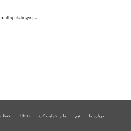
multaj fikclingvoj...
درباره ما
تیم
ما را حمایت کنید
Libro
حفظ ح