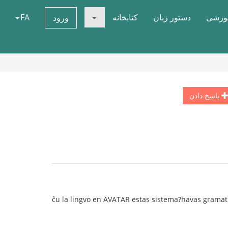
موزشی
دستور زبان
کتابخانه
FA
ورود
پاسخ دادن
ĉu la lingvo en AVATAR estas sistema?havas gramati