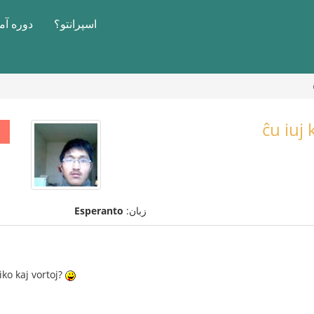
اسپرانتو؟
دوره آ
ĉu iuj
زبان:
Esperanto
ko kaj vortoj?