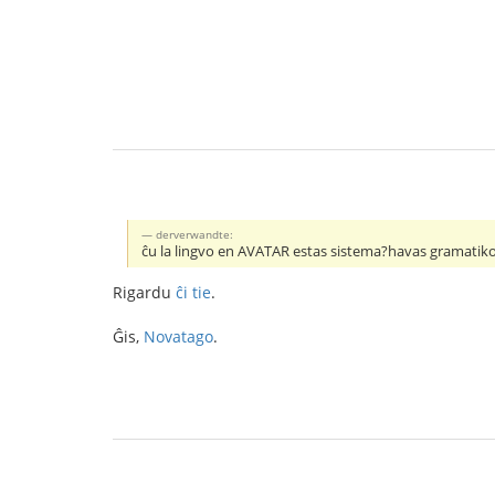
derverwandte:
ĉu la lingvo en AVATAR estas sistema?havas gramatiko
Rigardu
ĉi tie
.
Ĝis,
Novatago
.