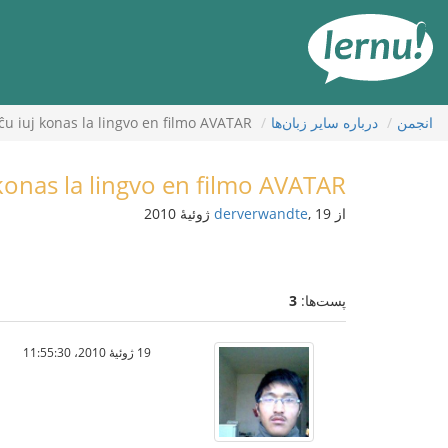
رود
ه
حتوا
انجمن
درباره ساير زبان‌ها
ĉu iuj konas la lingvo en filmo AVATAR
 konas la lingvo en filmo AVATAR
از
, 19 ژوئیهٔ 2010
derverwandte
پست‌ها:
3
19 ژوئیهٔ 2010،‏ 11:55:30