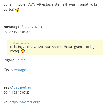
ĉu la lingvo en AVATAR estas sistema?havas gramatiko kaj
vortoj?
novatago
(
Å vise profilen
)
2010 7 19 13:08:39
derverwandte:
ĉu la lingvo en AVATAR estas sistema?havas gramatiko kaj
vortoj?
Rigardu
ĉi tie
.
Ĝis,
Novatago
.
sev
(
Å vise profilen
)
2011 1 23 15:07:25
kaj
http://naviteri.org/