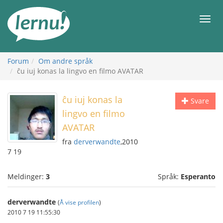
Til
innholdet
Meny
Forum
Om andre språk
ĉu iuj konas la lingvo en filmo AVATAR
ĉu iuj konas la
Svare
lingvo en filmo
AVATAR
fra
derverwandte
,2010
7 19
Meldinger:
3
Språk:
Esperanto
derverwandte
(
Å vise profilen
)
2010 7 19 11:55:30