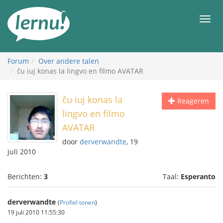
Naar
de
Men
inhoud
Forum
Over andere talen
ĉu iuj konas la lingvo en filmo AVATAR
ĉu iuj konas la
Reageren
lingvo en filmo
AVATAR
door
derverwandte
, 19
juli 2010
Berichten:
3
Taal:
Esperanto
derverwandte
(
Profiel tonen
)
19 juli 2010 11:55:30