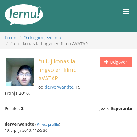
Sadržaj
Meni
Forum
O drugim jezicima
ĉu iuj konas la lingvo en filmo AVATAR
ĉu iuj konas la
Odgovori
lingvo en filmo
AVATAR
od
derverwandte
, 19.
srpnja 2010.
Poruke:
3
Jezik:
Esperanto
derverwandte
(
Prikaz profila
)
19. srpnja 2010. 11:55:30