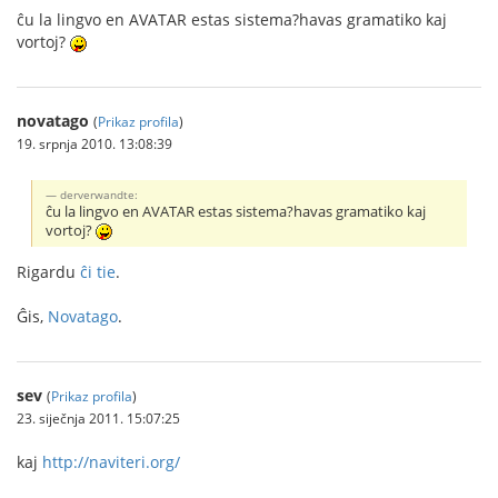
ĉu la lingvo en AVATAR estas sistema?havas gramatiko kaj
vortoj?
novatago
(
Prikaz profila
)
19. srpnja 2010. 13:08:39
derverwandte:
ĉu la lingvo en AVATAR estas sistema?havas gramatiko kaj
vortoj?
Rigardu
ĉi tie
.
Ĝis,
Novatago
.
sev
(
Prikaz profila
)
23. siječnja 2011. 15:07:25
kaj
http://naviteri.org/