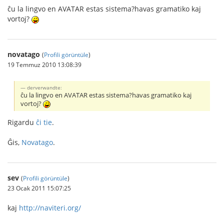
ĉu la lingvo en AVATAR estas sistema?havas gramatiko kaj
vortoj?
novatago
(
Profili görüntüle
)
19 Temmuz 2010 13:08:39
derverwandte:
ĉu la lingvo en AVATAR estas sistema?havas gramatiko kaj
vortoj?
Rigardu
ĉi tie
.
Ĝis,
Novatago
.
sev
(
Profili görüntüle
)
23 Ocak 2011 15:07:25
kaj
http://naviteri.org/