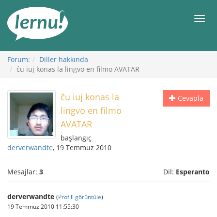
İçerik
Görüntüleme
Men
Forum:
Diller hakkında
ĉu iuj konas la lingvo en filmo AVATAR
ĉu iuj konas la
Cevapla
lingvo en filmo
AVATAR
başlangıç
derverwandte
, 19 Temmuz 2010
Mesajlar:
3
Dil:
Esperanto
derverwandte
(
Profili görüntüle
)
19 Temmuz 2010 11:55:30