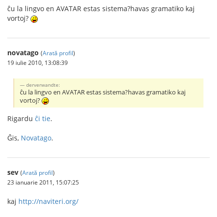
ĉu la lingvo en AVATAR estas sistema?havas gramatiko kaj
vortoj?
novatago
(
Arată profil
)
19 iulie 2010, 13:08:39
derverwandte:
ĉu la lingvo en AVATAR estas sistema?havas gramatiko kaj
vortoj?
Rigardu
ĉi tie
.
Ĝis,
Novatago
.
sev
(
Arată profil
)
23 ianuarie 2011, 15:07:25
kaj
http://naviteri.org/