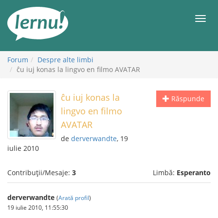
Mergi
la
Meni
conținut
Forum
Despre alte limbi
ĉu iuj konas la lingvo en filmo AVATAR
ĉu iuj konas la
Răspunde
lingvo en filmo
AVATAR
de
derverwandte
, 19
iulie 2010
Contribuții/Mesaje:
3
Limbă:
Esperanto
derverwandte
(
Arată profil
)
19 iulie 2010, 11:55:30