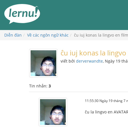
Đi
đến
phần
nội
dung
Diễn đàn
Về các ngôn ngữ khác
ĉu iuj konas la lingvo en fi
ĉu iuj konas la lingv
viết bởi
derverwandte
, Ngày 19 th
Tin nhắn:
3
11:55:30 Ngày 19 tháng 7
ĉu la lingvo en AVATAR