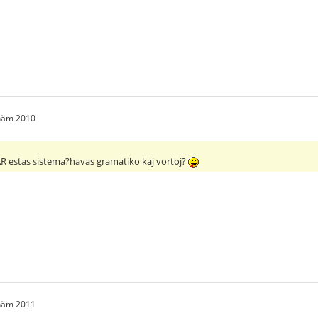
 năm 2010
AR estas sistema?havas gramatiko kaj vortoj?
 năm 2011