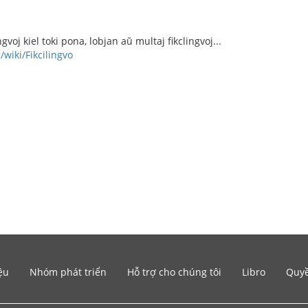
ngvoj kiel toki pona, lobjan aŭ multaj fikclingvoj...
/wiki/Fikcilingvo
ệu
Nhóm phát triển
Hỗ trợ cho chúng tôi
Libro
Quyề