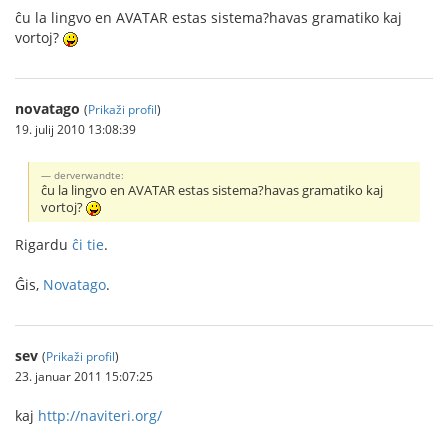
ĉu la lingvo en AVATAR estas sistema?havas gramatiko kaj
vortoj?
novatago
(
Prikaži profil
)
19. julij 2010 13:08:39
derverwandte:
ĉu la lingvo en AVATAR estas sistema?havas gramatiko kaj
vortoj?
Rigardu
ĉi tie
.
Ĝis,
Novatago
.
sev
(
Prikaži profil
)
23. januar 2011 15:07:25
kaj
http://naviteri.org/