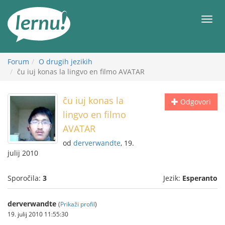
K
vsebini
Meni
Forum
O drugih jezikih
ĉu iuj konas la lingvo en filmo AVATAR
ĉu iuj konas la
Odgovori
lingvo en filmo
AVATAR
od
derverwandte
, 19.
julij 2010
Sporočila:
3
Jezik:
Esperanto
derverwandte
(
Prikaži profil
)
19. julij 2010 11:55:30