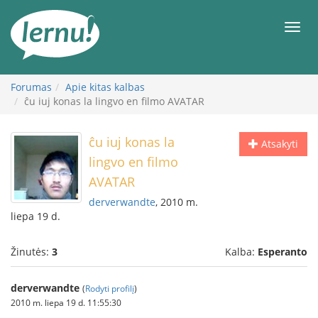
Į
turinį
Meni
Forumas
Apie kitas kalbas
ĉu iuj konas la lingvo en filmo AVATAR
ĉu iuj konas la
Atsakyti
lingvo en filmo
AVATAR
derverwandte
, 2010 m.
liepa 19 d.
Žinutės:
3
Kalba:
Esperanto
derverwandte
(
Rodyti profilį
)
2010 m. liepa 19 d. 11:55:30