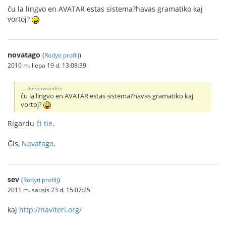
ĉu la lingvo en AVATAR estas sistema?havas gramatiko kaj
vortoj?
novatago
(
Rodyti profilį
)
2010 m. liepa 19 d. 13:08:39
derverwandte:
ĉu la lingvo en AVATAR estas sistema?havas gramatiko kaj
vortoj?
Rigardu
ĉi tie
.
Ĝis,
Novatago
.
sev
(
Rodyti profilį
)
2011 m. sausis 23 d. 15:07:25
kaj
http://naviteri.org/