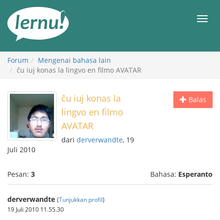
Ke
daftar
Men
isi
Forum
Mengenai bahasa lain
ĉu iuj konas la lingvo en filmo AVATAR
ĉu iuj konas la
Balas
lingvo en filmo
AVATAR
dari
derverwandte
, 19
Juli 2010
Pesan:
3
Bahasa:
Esperanto
derverwandte
(
Tunjukkan profil
)
19 Juli 2010 11.55.30