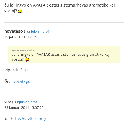
ĉu la lingvo en AVATAR estas sistema?havas gramatiko kaj
vortoj?
novatago
(
Tunjukkan profil
)
19 Juli 2010 13.08.39
derverwandte:
ĉu la lingvo en AVATAR estas sistema?havas gramatiko kaj
vortoj?
Rigardu
ĉi tie
.
Ĝis,
Novatago
.
sev
(
Tunjukkan profil
)
23 Januari 2011 15.07.25
kaj
http://naviteri.org/