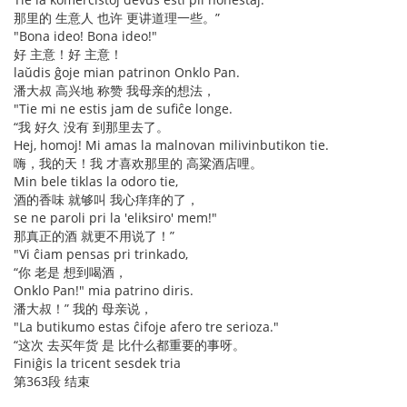
那里的 生意人 也许 更讲道理一些。”
"Bona ideo! Bona ideo!"
好 主意！好 主意！
laŭdis ĝoje mian patrinon Onklo Pan.
潘大叔 高兴地 称赞 我母亲的想法，
"Tie mi ne estis jam de sufiĉe longe.
“我 好久 没有 到那里去了。
Hej, homoj! Mi amas la malnovan milivinbutikon tie.
嗨，我的天！我 才喜欢那里的 高粱酒店哩。
Min bele tiklas la odoro tie,
酒的香味 就够叫 我心痒痒的了，
se ne paroli pri la 'eliksiro' mem!"
那真正的酒 就更不用说了！”
"Vi ĉiam pensas pri trinkado,
“你 老是 想到喝酒，
Onklo Pan!" mia patrino diris.
潘大叔！” 我的 母亲说，
"La butikumo estas ĉifoje afero tre serioza."
“这次 去买年货 是 比什么都重要的事呀。
Finiĝis la tricent sesdek tria
第363段 结束