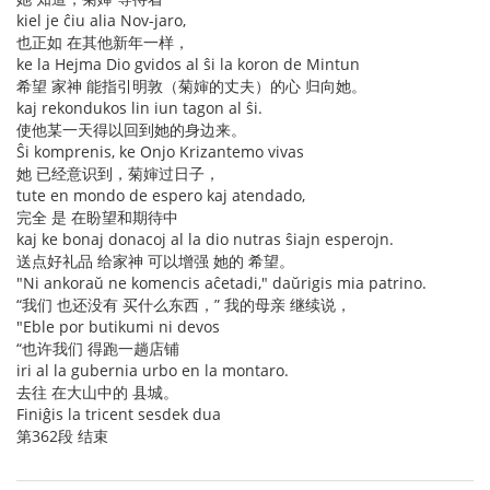
kiel je ĉiu alia Nov-jaro,
也正如 在其他新年一样，
ke la Hejma Dio gvidos al ŝi la koron de Mintun
希望 家神 能指引明敦（菊婶的丈夫）的心 归向她。
kaj rekondukos lin iun tagon al ŝi.
使他某一天得以回到她的身边来。
Ŝi komprenis, ke Onjo Krizantemo vivas
她 已经意识到，菊婶过日子，
tute en mondo de espero kaj atendado,
完全 是 在盼望和期待中
kaj ke bonaj donacoj al la dio nutras ŝiajn esperojn.
送点好礼品 给家神 可以增强 她的 希望。
"Ni ankoraŭ ne komencis aĉetadi," daŭrigis mia patrino.
“我们 也还没有 买什么东西，” 我的母亲 继续说，
"Eble por butikumi ni devos
“也许我们 得跑一趟店铺
iri al la gubernia urbo en la montaro.
去往 在大山中的 县城。
Finiĝis la tricent sesdek dua
第362段 结束