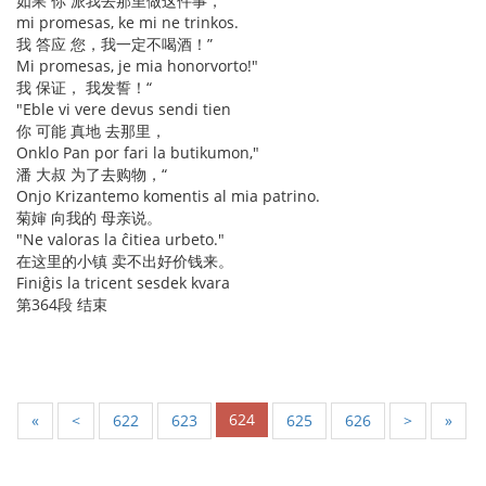
如果 你 派我去那里做这件事，
mi promesas, ke mi ne trinkos.
我 答应 您，我一定不喝酒！”
Mi promesas, je mia honorvorto!"
我 保证， 我发誓！“
"Eble vi vere devus sendi tien
你 可能 真地 去那里，
Onklo Pan por fari la butikumon,"
潘 大叔 为了去购物，“
Onjo Krizantemo komentis al mia patrino.
菊婶 向我的 母亲说。
"Ne valoras la ĉitiea urbeto."
在这里的小镇 卖不出好价钱来。
Finiĝis la tricent sesdek kvara
第364段 结束
624
«
<
622
623
625
626
>
»