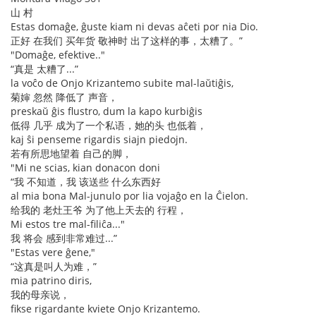
山 村
Estas domaĝe, ĝuste kiam ni devas aĉeti por nia Dio.
正好 在我们 买年货 敬神时 出了这样的事，太糟了。”
"Domaĝe, efektive.."
“真是 太糟了...”
la voĉo de Onjo Krizantemo subite mal-laŭtiĝis,
菊婶 忽然 降低了 声音，
preskaŭ ĝis flustro, dum la kapo kurbiĝis
低得 几乎 成为了一个私语，她的头 也低着，
kaj ŝi penseme rigardis siajn piedojn.
若有所思地望着 自己的脚，
"Mi ne scias, kian donacon doni
“我 不知道，我 该送些 什么东西好
al mia bona Mal-junulo por lia vojaĝo en la Ĉielon.
给我的 老灶王爷 为了他上天去的 行程，
Mi estos tre mal-filiĉa..."
我 将会 感到非常难过...”
"Estas vere ĝene,"
“这真是叫人为难，”
mia patrino diris,
我的母亲说，
fikse rigardante kviete Onjo Krizantemo.