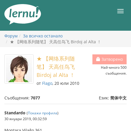
Към
съдържанието
Мен
Форум
За всичко останало
★ 【网络系列随笔】 天高任鸟飞 Birdoj al Alta ！
★ 【网络系列随
Затворено
笔】 天高任鸟飞
Най-много 500
съобщения.
Birdoj al Alta ！
от
Flago
, 20 юли 2010
Съобщения:
7077
Език:
简体中文
Standardo
(
Покажи профила
)
30 януари 2019, 00:32:59
Montara Vilaĝo 361