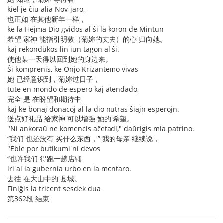
kiel je ĉiu alia Nov-jaro,
也正如 在其他新年一样，
ke la Hejma Dio gvidos al ŝi la koron de Mintun
希望 家神 能指引明敦（菊婶的丈夫）的心 归向她。
kaj rekondukos lin iun tagon al ŝi.
使他某一天得以回到她的身边来。
Ŝi komprenis, ke Onjo Krizantemo vivas
她 已经意识到，菊婶过日子，
tute en mondo de espero kaj atendado,
完全 是 在盼望和期待中
kaj ke bonaj donacoj al la dio nutras ŝiajn esperojn.
送点好礼品 给家神 可以增强 她的 希望。
"Ni ankoraŭ ne komencis aĉetadi," daŭrigis mia patrino.
“我们 也还没有 买什么东西，” 我的母亲 继续说，
"Eble por butikumi ni devos
“也许我们 得跑一趟店铺
iri al la gubernia urbo en la montaro.
去往 在大山中的 县城。
Finiĝis la tricent sesdek dua
第362段 结束