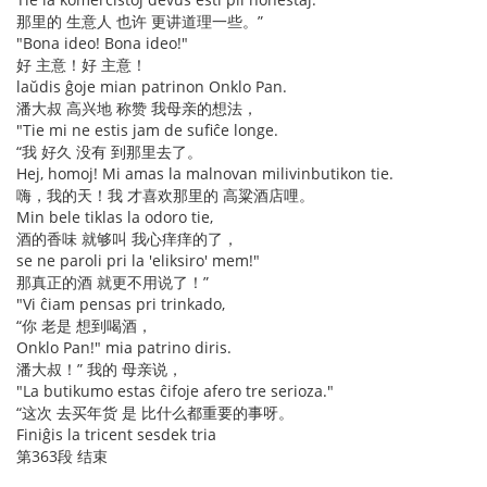
那里的 生意人 也许 更讲道理一些。”
"Bona ideo! Bona ideo!"
好 主意！好 主意！
laŭdis ĝoje mian patrinon Onklo Pan.
潘大叔 高兴地 称赞 我母亲的想法，
"Tie mi ne estis jam de sufiĉe longe.
“我 好久 没有 到那里去了。
Hej, homoj! Mi amas la malnovan milivinbutikon tie.
嗨，我的天！我 才喜欢那里的 高粱酒店哩。
Min bele tiklas la odoro tie,
酒的香味 就够叫 我心痒痒的了，
se ne paroli pri la 'eliksiro' mem!"
那真正的酒 就更不用说了！”
"Vi ĉiam pensas pri trinkado,
“你 老是 想到喝酒，
Onklo Pan!" mia patrino diris.
潘大叔！” 我的 母亲说，
"La butikumo estas ĉifoje afero tre serioza."
“这次 去买年货 是 比什么都重要的事呀。
Finiĝis la tricent sesdek tria
第363段 结束