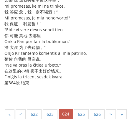
如果 你 派我去那里做这件事，
mi promesas, ke mi ne trinkos.
我 答应 您，我一定不喝酒！”
Mi promesas, je mia honorvorto!"
我 保证， 我发誓！“
"Eble vi vere devus sendi tien
你 可能 真地 去那里，
Onklo Pan por fari la butikumon,"
潘 大叔 为了去购物，“
Onjo Krizantemo komentis al mia patrino.
菊婶 向我的 母亲说。
"Ne valoras la ĉitiea urbeto."
在这里的小镇 卖不出好价钱来。
Finiĝis la tricent sesdek kvara
第364段 结束
624
«
<
622
623
625
626
>
»