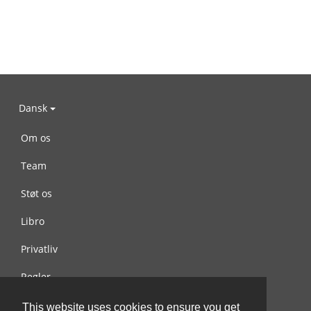
Dansk
Om os
Team
Støt os
Libro
Privatliv
Regler
Kontakt os
This website uses cookies to ensure you get