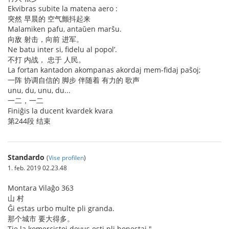
Ekvibras subite la matena aero :
突然 早晨的 空气颤抖起来
Malamiken pafu, antaŭen marŝu.
向敌 射击，向前 进军。
Ne batu inter si, fidelu al popol’.
不打 内战， 忠于 人民。
La fortan kantadon akompanas akordaj mem-fidaj paŝoj;
一阵 协调自信的 脚步 伴随着 有力的 歌声
unu, du, unu, du...
一二，一二
Finiĝis la ducent kvardek kvara
第244段 结束
Standardo
(
Vise profilen
)
1. feb. 2019 02.23.48
Montara Vilaĝo 363
山 村
Ĝi estas urbo multe pli granda.
那个城市 要大得多。
Tie la komercistoj devus esti pli honestaj."