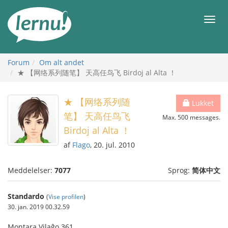
Til
indholdet
Men
Forum
Om alt andet
★ 【网络系列随笔】 天高任鸟飞 Birdoj al Alta ！
★ 【网络系列随
Lukket
笔】 天高任鸟飞
Max. 500 messages.
Birdoj al Alta ！
af
Flago
, 20. jul. 2010
Meddelelser:
7077
Sprog:
简体中文
Standardo
(
Vise profilen
)
30. jan. 2019 00.32.59
Montara Vilaĝo 361