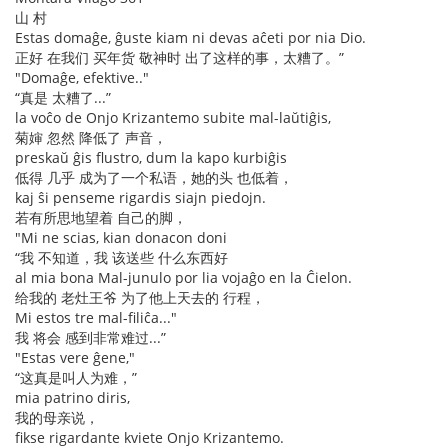
山 村
Estas domaĝe, ĝuste kiam ni devas aĉeti por nia Dio.
正好 在我们 买年货 敬神时 出了这样的事，太糟了。”
"Domaĝe, efektive.."
“真是 太糟了...”
la voĉo de Onjo Krizantemo subite mal-laŭtiĝis,
菊婶 忽然 降低了 声音，
preskaŭ ĝis flustro, dum la kapo kurbiĝis
低得 几乎 成为了一个私语，她的头 也低着，
kaj ŝi penseme rigardis siajn piedojn.
若有所思地望着 自己的脚，
"Mi ne scias, kian donacon doni
“我 不知道，我 该送些 什么东西好
al mia bona Mal-junulo por lia vojaĝo en la Ĉielon.
给我的 老灶王爷 为了他上天去的 行程，
Mi estos tre mal-filiĉa..."
我 将会 感到非常难过...”
"Estas vere ĝene,"
“这真是叫人为难，”
mia patrino diris,
我的母亲说，
fikse rigardante kviete Onjo Krizantemo.