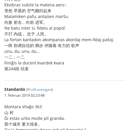
Ekvibras subite la matena aero :
突然 早晨的 空气颤抖起来
Malamiken pafu, antaŭen marŝu.
向敌 射击，向前 进军。
Ne batu inter si, fidelu al popol’.
不打 内战， 忠于 人民。
La fortan kantadon akompanas akordaj mem-fidaj paŝoj;
一阵 协调自信的 脚步 伴随着 有力的 歌声
unu, du, unu, du...
一二，一二
Finiĝis la ducent kvardek kvara
第244段 结束
Standardo
(
Profil anzeigen
)
1. Februar 2019 02:23:48
Montara Vilaĝo 363
山 村
Ĝi estas urbo multe pli granda.
那个城市 要大得多。
Tie la komercistoj devus esti pli honestaj."