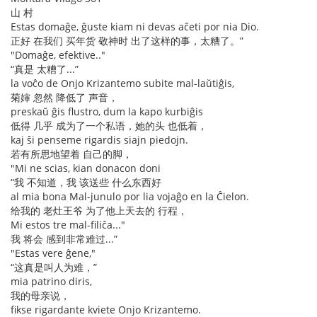
山 村
Estas domaĝe, ĝuste kiam ni devas aĉeti por nia Dio.
正好 在我们 买年货 敬神时 出了这样的事，太糟了。”
"Domaĝe, efektive.."
“真是 太糟了...”
la voĉo de Onjo Krizantemo subite mal-laŭtiĝis,
菊婶 忽然 降低了 声音，
preskaŭ ĝis flustro, dum la kapo kurbiĝis
低得 几乎 成为了一个私语，她的头 也低着，
kaj ŝi penseme rigardis siajn piedojn.
若有所思地望着 自己的脚，
"Mi ne scias, kian donacon doni
“我 不知道，我 该送些 什么东西好
al mia bona Mal-junulo por lia vojaĝo en la Ĉielon.
给我的 老灶王爷 为了他上天去的 行程，
Mi estos tre mal-filiĉa..."
我 将会 感到非常难过...”
"Estas vere ĝene,"
“这真是叫人为难，”
mia patrino diris,
我的母亲说，
fikse rigardante kviete Onjo Krizantemo.