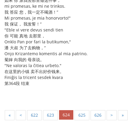
如果 你 派我去那里做这件事，
mi promesas, ke mi ne trinkos.
我 答应 您，我一定不喝酒！”
Mi promesas, je mia honorvorto!"
我 保证， 我发誓！“
"Eble vi vere devus sendi tien
你 可能 真地 去那里，
Onklo Pan por fari la butikumon,"
潘 大叔 为了去购物，“
Onjo Krizantemo komentis al mia patrino.
菊婶 向我的 母亲说。
"Ne valoras la ĉitiea urbeto."
在这里的小镇 卖不出好价钱来。
Finiĝis la tricent sesdek kvara
第364段 结束
624
«
<
622
623
625
626
>
»