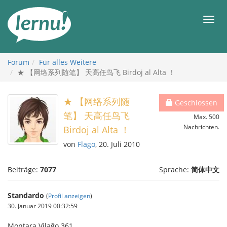
Zum
Inhalt
Men
Forum
Für alles Weitere
★ 【网络系列随笔】 天高任鸟飞 Birdoj al Alta ！
★ 【网络系列随
Geschlossen
笔】 天高任鸟飞
Max. 500
Nachrichten.
Birdoj al Alta ！
von
Flago
, 20. Juli 2010
Beiträge:
7077
Sprache:
简体中文
Standardo
(
Profil anzeigen
)
30. Januar 2019 00:32:59
Montara Vilaĝo 361