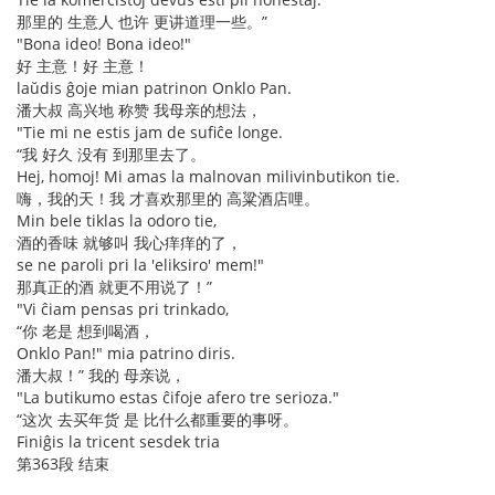
那里的 生意人 也许 更讲道理一些。”
"Bona ideo! Bona ideo!"
好 主意！好 主意！
laŭdis ĝoje mian patrinon Onklo Pan.
潘大叔 高兴地 称赞 我母亲的想法，
"Tie mi ne estis jam de sufiĉe longe.
“我 好久 没有 到那里去了。
Hej, homoj! Mi amas la malnovan milivinbutikon tie.
嗨，我的天！我 才喜欢那里的 高粱酒店哩。
Min bele tiklas la odoro tie,
酒的香味 就够叫 我心痒痒的了，
se ne paroli pri la 'eliksiro' mem!"
那真正的酒 就更不用说了！”
"Vi ĉiam pensas pri trinkado,
“你 老是 想到喝酒，
Onklo Pan!" mia patrino diris.
潘大叔！” 我的 母亲说，
"La butikumo estas ĉifoje afero tre serioza."
“这次 去买年货 是 比什么都重要的事呀。
Finiĝis la tricent sesdek tria
第363段 结束