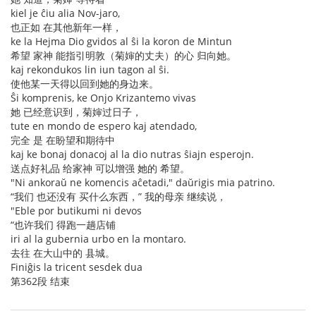
kiel je ĉiu alia Nov-jaro,
也正如 在其他新年一样，
ke la Hejma Dio gvidos al ŝi la koron de Mintun
希望 家神 能指引明敦（菊婶的丈夫）的心 归向她。
kaj rekondukos lin iun tagon al ŝi.
使他某一天得以回到她的身边来。
Ŝi komprenis, ke Onjo Krizantemo vivas
她 已经意识到，菊婶过日子，
tute en mondo de espero kaj atendado,
完全 是 在盼望和期待中
kaj ke bonaj donacoj al la dio nutras ŝiajn esperojn.
送点好礼品 给家神 可以增强 她的 希望。
"Ni ankoraŭ ne komencis aĉetadi," daŭrigis mia patrino.
“我们 也还没有 买什么东西，” 我的母亲 继续说，
"Eble por butikumi ni devos
“也许我们 得跑一趟店铺
iri al la gubernia urbo en la montaro.
去往 在大山中的 县城。
Finiĝis la tricent sesdek dua
第362段 结束