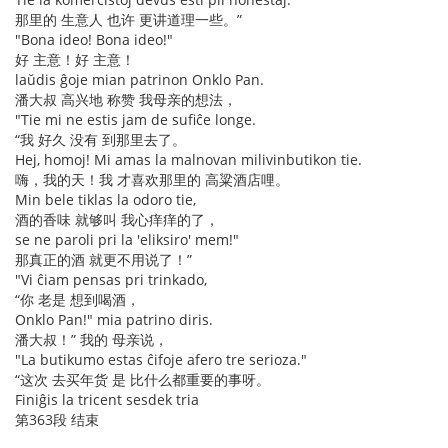
那里的 生意人 也许 更讲道理一些。”
"Bona ideo! Bona ideo!"
好 主意！好 主意！
laŭdis ĝoje mian patrinon Onklo Pan.
潘大叔 高兴地 称赞 我母亲的想法，
"Tie mi ne estis jam de sufiĉe longe.
“我 好久 没有 到那里去了。
Hej, homoj! Mi amas la malnovan milivinbutikon tie.
嗨，我的天！我 才喜欢那里的 高粱酒店哩。
Min bele tiklas la odoro tie,
酒的香味 就够叫 我心痒痒的了，
se ne paroli pri la 'eliksiro' mem!"
那真正的酒 就更不用说了！”
"Vi ĉiam pensas pri trinkado,
“你 老是 想到喝酒，
Onklo Pan!" mia patrino diris.
潘大叔！” 我的 母亲说，
"La butikumo estas ĉifoje afero tre serioza."
“这次 去买年货 是 比什么都重要的事呀。
Finiĝis la tricent sesdek tria
第363段 结束