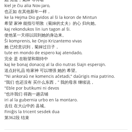
kiel je ĉiu alia Nov-jaro,
也正如 在其他新年一样，
ke la Hejma Dio gvidos al ŝi la koron de Mintun
希望 家神 能指引明敦（菊婶的丈夫）的心 归向她。
kaj rekondukos lin iun tagon al ŝi.
使他某一天得以回到她的身边来。
Ŝi komprenis, ke Onjo Krizantemo vivas
她 已经意识到，菊婶过日子，
tute en mondo de espero kaj atendado,
完全 是 在盼望和期待中
kaj ke bonaj donacoj al la dio nutras ŝiajn esperojn.
送点好礼品 给家神 可以增强 她的 希望。
"Ni ankoraŭ ne komencis aĉetadi," daŭrigis mia patrino.
“我们 也还没有 买什么东西，” 我的母亲 继续说，
"Eble por butikumi ni devos
“也许我们 得跑一趟店铺
iri al la gubernia urbo en la montaro.
去往 在大山中的 县城。
Finiĝis la tricent sesdek dua
第362段 结束