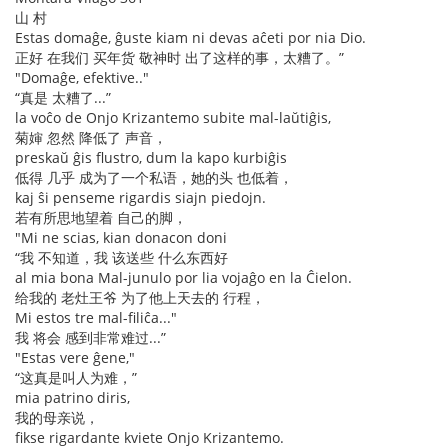
山 村
Estas domaĝe, ĝuste kiam ni devas aĉeti por nia Dio.
正好 在我们 买年货 敬神时 出了这样的事，太糟了。”
"Domaĝe, efektive.."
“真是 太糟了...”
la voĉo de Onjo Krizantemo subite mal-laŭtiĝis,
菊婶 忽然 降低了 声音，
preskaŭ ĝis flustro, dum la kapo kurbiĝis
低得 几乎 成为了一个私语，她的头 也低着，
kaj ŝi penseme rigardis siajn piedojn.
若有所思地望着 自己的脚，
"Mi ne scias, kian donacon doni
“我 不知道，我 该送些 什么东西好
al mia bona Mal-junulo por lia vojaĝo en la Ĉielon.
给我的 老灶王爷 为了他上天去的 行程，
Mi estos tre mal-filiĉa..."
我 将会 感到非常难过...”
"Estas vere ĝene,"
“这真是叫人为难，”
mia patrino diris,
我的母亲说，
fikse rigardante kviete Onjo Krizantemo.