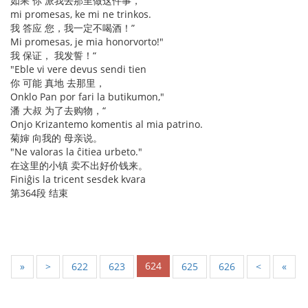
如果 你 派我去那里做这件事，
mi promesas, ke mi ne trinkos.
我 答应 您，我一定不喝酒！”
Mi promesas, je mia honorvorto!"
我 保证， 我发誓！“
"Eble vi vere devus sendi tien
你 可能 真地 去那里，
Onklo Pan por fari la butikumon,"
潘 大叔 为了去购物，“
Onjo Krizantemo komentis al mia patrino.
菊婶 向我的 母亲说。
"Ne valoras la ĉitiea urbeto."
在这里的小镇 卖不出好价钱来。
Finiĝis la tricent sesdek kvara
第364段 结束
624
«
<
622
623
625
626
>
»