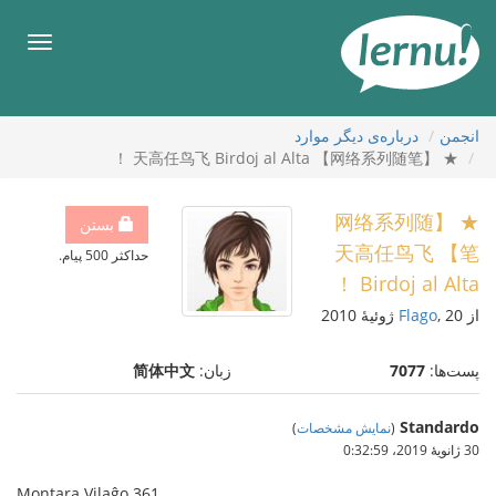
رود
ه
فهرس
حتوا
انجمن
درباره‌ی دیگر موارد
★ 【网络系列随笔】 天高任鸟飞 Birdoj al Alta ！
★ 【网络系列随
بستن
笔】 天高任鸟飞
حداکثر 500 پیام.
Birdoj al Alta ！
از
, 20 ژوئیهٔ 2010
Flago
پست‌ها:
7077
زبان:
简体中文
Standardo
(
نمایش مشخصات
)
30 ژانویهٔ 2019،‏ 0:32:59
Montara Vilaĝo 361