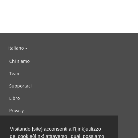
Italiano
Chi siamo
Team
Supportaci
Libro
Privacy
Condizioni d’uso
Visitando {site} acconsenti all'{link}utilizzo
Contattaci
dei cookie{/link} attraverso i quali possiamo