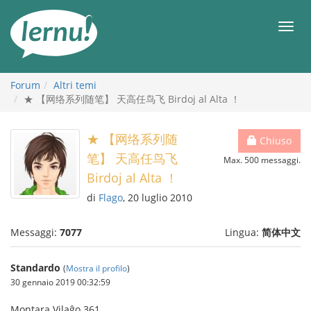
Vai
all’indice
Men
Forum
Altri temi
★ 【网络系列随笔】 天高任鸟飞 Birdoj al Alta ！
★ 【网络系列随
Chiuso
笔】 天高任鸟飞
Max. 500 messaggi.
Birdoj al Alta ！
di
Flago
, 20 luglio 2010
Messaggi:
7077
Lingua:
简体中文
Standardo
(
Mostra il profilo
)
30 gennaio 2019 00:32:59
Montara Vilaĝo 361