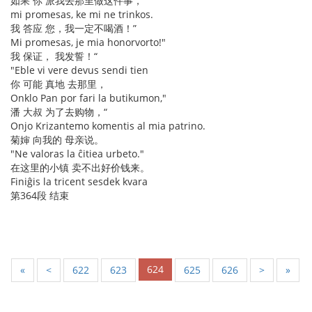
如果 你 派我去那里做这件事，
mi promesas, ke mi ne trinkos.
我 答应 您，我一定不喝酒！”
Mi promesas, je mia honorvorto!"
我 保证， 我发誓！“
"Eble vi vere devus sendi tien
你 可能 真地 去那里，
Onklo Pan por fari la butikumon,"
潘 大叔 为了去购物，“
Onjo Krizantemo komentis al mia patrino.
菊婶 向我的 母亲说。
"Ne valoras la ĉitiea urbeto."
在这里的小镇 卖不出好价钱来。
Finiĝis la tricent sesdek kvara
第364段 结束
624
«
<
622
623
625
626
>
»