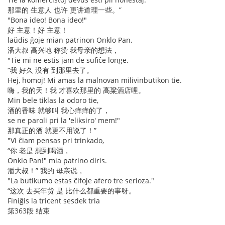
那里的 生意人 也许 更讲道理一些。”
"Bona ideo! Bona ideo!"
好 主意！好 主意！
laŭdis ĝoje mian patrinon Onklo Pan.
潘大叔 高兴地 称赞 我母亲的想法，
"Tie mi ne estis jam de sufiĉe longe.
“我 好久 没有 到那里去了。
Hej, homoj! Mi amas la malnovan milivinbutikon tie.
嗨，我的天！我 才喜欢那里的 高粱酒店哩。
Min bele tiklas la odoro tie,
酒的香味 就够叫 我心痒痒的了，
se ne paroli pri la 'eliksiro' mem!"
那真正的酒 就更不用说了！”
"Vi ĉiam pensas pri trinkado,
“你 老是 想到喝酒，
Onklo Pan!" mia patrino diris.
潘大叔！” 我的 母亲说，
"La butikumo estas ĉifoje afero tre serioza."
“这次 去买年货 是 比什么都重要的事呀。
Finiĝis la tricent sesdek tria
第363段 结束