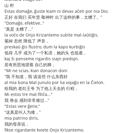
山 村
Estas domaĝe, ĝuste kiam ni devas aĉeti por nia Dio.
正好 在我们 买年货 敬神时 出了这样的事，太糟了。”
"Domaĝe, efektive.."
“真是 太糟了...”
la voĉo de Onjo Krizantemo subite mal-laŭtiĝis,
菊婶 忽然 降低了 声音，
preskaŭ ĝis flustro, dum la kapo kurbiĝis
低得 几乎 成为了一个私语，她的头 也低着，
kaj ŝi penseme rigardis siajn piedojn.
若有所思地望着 自己的脚，
"Mi ne scias, kian donacon doni
“我 不知道，我 该送些 什么东西好
al mia bona Mal-junulo por lia vojaĝo en la Ĉielon.
给我的 老灶王爷 为了他上天去的 行程，
Mi estos tre mal-filiĉa..."
我 将会 感到非常难过...”
"Estas vere ĝene,"
“这真是叫人为难，”
mia patrino diris,
我的母亲说，
fikse rigardante kviete Onjo Krizantemo.