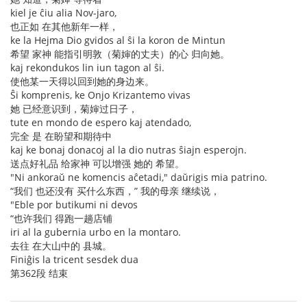
kiel je ĉiu alia Nov-jaro,
也正如 在其他新年一样，
ke la Hejma Dio gvidos al ŝi la koron de Mintun
希望 家神 能指引明敦（菊婶的丈夫）的心 归向她。
kaj rekondukos lin iun tagon al ŝi.
使他某一天得以回到她的身边来。
Ŝi komprenis, ke Onjo Krizantemo vivas
她 已经意识到，菊婶过日子，
tute en mondo de espero kaj atendado,
完全 是 在盼望和期待中
kaj ke bonaj donacoj al la dio nutras ŝiajn esperojn.
送点好礼品 给家神 可以增强 她的 希望。
"Ni ankoraŭ ne komencis aĉetadi," daŭrigis mia patrino.
“我们 也还没有 买什么东西，” 我的母亲 继续说，
"Eble por butikumi ni devos
“也许我们 得跑一趟店铺
iri al la gubernia urbo en la montaro.
去往 在大山中的 县城。
Finiĝis la tricent sesdek dua
第362段 结束