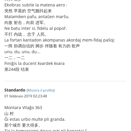
Ekvibras subite la matena aero :
突然 早晨的 空气颤抖起来
Malamiken pafu, antaŭen marŝu.
向敌 射击，向前 进军。
Ne batu inter si, fidelu al popol’.
不打 内战， 忠于 人民。
La fortan kantadon akompanas akordaj mem-fidaj paŝoj;
一阵 协调自信的 脚步 伴随着 有力的 歌声
unu, du, unu, du...
一二，一二
Finiĝis la ducent kvardek kvara
第244段 结束
Standardo
(
Mostra il profilo
)
01 febbraio 2019 02:23:48
Montara Vilaĝo 363
山 村
Ĝi estas urbo multe pli granda.
那个城市 要大得多。
Tie la komercistoj devus esti pli honestaj."