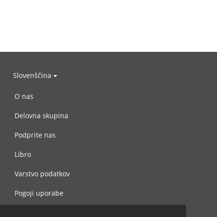
Slovenščina
O nas
Delovna skupina
Podprite nas
Libro
Varstvo podatkov
Pogoji uporabe
Navežite stik z nami