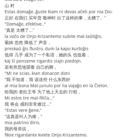
山 村
Estas domaĝe, ĝuste kiam ni devas aĉeti por nia Dio.
正好 在我们 买年货 敬神时 出了这样的事，太糟了。”
"Domaĝe, efektive.."
“真是 太糟了...”
la voĉo de Onjo Krizantemo subite mal-laŭtiĝis,
菊婶 忽然 降低了 声音，
preskaŭ ĝis flustro, dum la kapo kurbiĝis
低得 几乎 成为了一个私语，她的头 也低着，
kaj ŝi penseme rigardis siajn piedojn.
若有所思地望着 自己的脚，
"Mi ne scias, kian donacon doni
“我 不知道，我 该送些 什么东西好
al mia bona Mal-junulo por lia vojaĝo en la Ĉielon.
给我的 老灶王爷 为了他上天去的 行程，
Mi estos tre mal-filiĉa..."
我 将会 感到非常难过...”
"Estas vere ĝene,"
“这真是叫人为难，”
mia patrino diris,
我的母亲说，
fikse rigardante kviete Onjo Krizantemo.