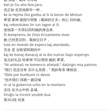
kiel je ĉiu alia Nov-jaro,
也正如 在其他新年一样，
ke la Hejma Dio gvidos al ŝi la koron de Mintun
希望 家神 能指引明敦（菊婶的丈夫）的心 归向她。
kaj rekondukos lin iun tagon al ŝi.
使他某一天得以回到她的身边来。
Ŝi komprenis, ke Onjo Krizantemo vivas
她 已经意识到，菊婶过日子，
tute en mondo de espero kaj atendado,
完全 是 在盼望和期待中
kaj ke bonaj donacoj al la dio nutras ŝiajn esperojn.
送点好礼品 给家神 可以增强 她的 希望。
"Ni ankoraŭ ne komencis aĉetadi," daŭrigis mia patrino.
“我们 也还没有 买什么东西，” 我的母亲 继续说，
"Eble por butikumi ni devos
“也许我们 得跑一趟店铺
iri al la gubernia urbo en la montaro.
去往 在大山中的 县城。
Finiĝis la tricent sesdek dua
第362段 结束