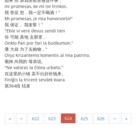
如果 你 派我去那里做这件事，
mi promesas, ke mi ne trinkos.
我 答应 您，我一定不喝酒！”
Mi promesas, je mia honorvorto!"
我 保证， 我发誓！“
"Eble vi vere devus sendi tien
你 可能 真地 去那里，
Onklo Pan por fari la butikumon,"
潘 大叔 为了去购物，“
Onjo Krizantemo komentis al mia patrino.
菊婶 向我的 母亲说。
"Ne valoras la ĉitiea urbeto."
在这里的小镇 卖不出好价钱来。
Finiĝis la tricent sesdek kvara
第364段 结束
624
«
<
622
623
625
626
>
»