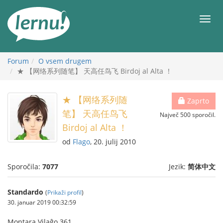
K
vsebini
Meni
Forum
O vsem drugem
★ 【网络系列随笔】 天高任鸟飞 Birdoj al Alta ！
★ 【网络系列随
Zaprto
笔】 天高任鸟飞
Največ 500 sporočil.
Birdoj al Alta ！
od
Flago
, 20. julij 2010
Sporočila:
7077
Jezik:
简体中文
Standardo
(
Prikaži profil
)
30. januar 2019 00:32:59
Montara Vilaĝo 361