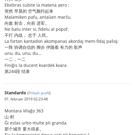
Ekvibras subite la matena aero :
突然 早晨的 空气颤抖起来
Malamiken pafu, antaŭen marŝu.
向敌 射击，向前 进军。
Ne batu inter si, fidelu al popol’.
不打 内战， 忠于 人民。
La fortan kantadon akompanas akordaj mem-fidaj paŝoj;
一阵 协调自信的 脚步 伴随着 有力的 歌声
unu, du, unu, du...
一二，一二
Finiĝis la ducent kvardek kvara
第244段 结束
Standardo
(
Prikaži profil
)
01. februar 2019 02:23:48
Montara Vilaĝo 363
山 村
Ĝi estas urbo multe pli granda.
那个城市 要大得多。
Tie la komercistoj devus esti pli honestaj."