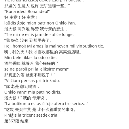
那里的 生意人 也许 更讲道理一些。”
"Bona ideo! Bona ideo!"
好 主意！好 主意！
laŭdis ĝoje mian patrinon Onklo Pan.
潘大叔 高兴地 称赞 我母亲的想法，
"Tie mi ne estis jam de sufiĉe longe.
“我 好久 没有 到那里去了。
Hej, homoj! Mi amas la malnovan milivinbutikon tie.
嗨，我的天！我 才喜欢那里的 高粱酒店哩。
Min bele tiklas la odoro tie,
酒的香味 就够叫 我心痒痒的了，
se ne paroli pri la 'eliksiro' mem!"
那真正的酒 就更不用说了！”
"Vi ĉiam pensas pri trinkado,
“你 老是 想到喝酒，
Onklo Pan!" mia patrino diris.
潘大叔！” 我的 母亲说，
"La butikumo estas ĉifoje afero tre serioza."
“这次 去买年货 是 比什么都重要的事呀。
Finiĝis la tricent sesdek tria
第363段 结束