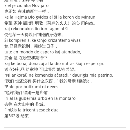
kiel je ĉiu alia Nov-jaro,
也正如 在其他新年一样，
ke la Hejma Dio gvidos al ŝi la koron de Mintun
希望 家神 能指引明敦（菊婶的丈夫）的心 归向她。
kaj rekondukos lin iun tagon al ŝi.
使他某一天得以回到她的身边来。
Ŝi komprenis, ke Onjo Krizantemo vivas
她 已经意识到，菊婶过日子，
tute en mondo de espero kaj atendado,
完全 是 在盼望和期待中
kaj ke bonaj donacoj al la dio nutras ŝiajn esperojn.
送点好礼品 给家神 可以增强 她的 希望。
"Ni ankoraŭ ne komencis aĉetadi," daŭrigis mia patrino.
“我们 也还没有 买什么东西，” 我的母亲 继续说，
"Eble por butikumi ni devos
“也许我们 得跑一趟店铺
iri al la gubernia urbo en la montaro.
去往 在大山中的 县城。
Finiĝis la tricent sesdek dua
第362段 结束