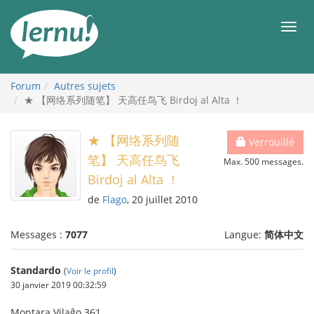
Aller
au
Men
contenu
Forum
Autres sujets
★ 【网络系列随笔】 天高任鸟飞 Birdoj al Alta ！
★ 【网络系列随
Verrouillé
笔】 天高任鸟飞
Max. 500 messages.
Birdoj al Alta ！
de
Flago
, 20 juillet 2010
Messages :
7077
Langue:
简体中文
Standardo
(
Voir le profil
)
30 janvier 2019 00:32:59
Montara Vilaĝo 361