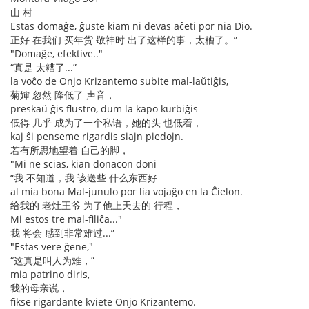
山 村
Estas domaĝe, ĝuste kiam ni devas aĉeti por nia Dio.
正好 在我们 买年货 敬神时 出了这样的事，太糟了。”
"Domaĝe, efektive.."
“真是 太糟了...”
la voĉo de Onjo Krizantemo subite mal-laŭtiĝis,
菊婶 忽然 降低了 声音，
preskaŭ ĝis flustro, dum la kapo kurbiĝis
低得 几乎 成为了一个私语，她的头 也低着，
kaj ŝi penseme rigardis siajn piedojn.
若有所思地望着 自己的脚，
"Mi ne scias, kian donacon doni
“我 不知道，我 该送些 什么东西好
al mia bona Mal-junulo por lia vojaĝo en la Ĉielon.
给我的 老灶王爷 为了他上天去的 行程，
Mi estos tre mal-filiĉa..."
我 将会 感到非常难过...”
"Estas vere ĝene,"
“这真是叫人为难，”
mia patrino diris,
我的母亲说，
fikse rigardante kviete Onjo Krizantemo.