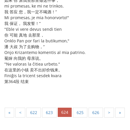
如果 你 派我去那里做这件事，
mi promesas, ke mi ne trinkos.
我 答应 您，我一定不喝酒！”
Mi promesas, je mia honorvorto!"
我 保证， 我发誓！“
"Eble vi vere devus sendi tien
你 可能 真地 去那里，
Onklo Pan por fari la butikumon,"
潘 大叔 为了去购物，“
Onjo Krizantemo komentis al mia patrino.
菊婶 向我的 母亲说。
"Ne valoras la ĉitiea urbeto."
在这里的小镇 卖不出好价钱来。
Finiĝis la tricent sesdek kvara
第364段 结束
624
«
<
622
623
625
626
>
»