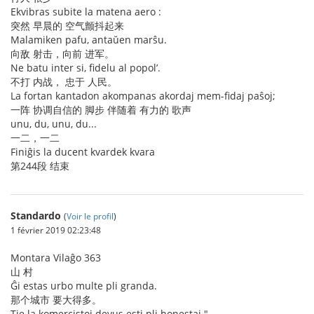
Ekvibras subite la matena aero :
突然 早晨的 空气颤抖起来
Malamiken pafu, antaŭen marŝu.
向敌 射击，向前 进军。
Ne batu inter si, fidelu al popol’.
不打 内战， 忠于 人民。
La fortan kantadon akompanas akordaj mem-fidaj paŝoj;
一阵 协调自信的 脚步 伴随着 有力的 歌声
unu, du, unu, du...
一二，一二
Finiĝis la ducent kvardek kvara
第244段 结束
Standardo
(
Voir le profil
)
1 février 2019 02:23:48
Montara Vilaĝo 363
山 村
Ĝi estas urbo multe pli granda.
那个城市 要大得多。
Tie la komercistoj devus esti pli honestaj."