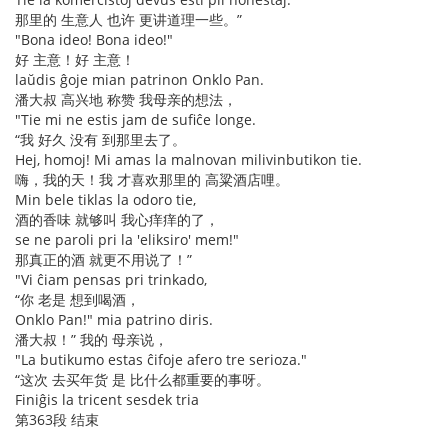
那里的 生意人 也许 更讲道理一些。”
"Bona ideo! Bona ideo!"
好 主意！好 主意！
laŭdis ĝoje mian patrinon Onklo Pan.
潘大叔 高兴地 称赞 我母亲的想法，
"Tie mi ne estis jam de sufiĉe longe.
“我 好久 没有 到那里去了。
Hej, homoj! Mi amas la malnovan milivinbutikon tie.
嗨，我的天！我 才喜欢那里的 高粱酒店哩。
Min bele tiklas la odoro tie,
酒的香味 就够叫 我心痒痒的了，
se ne paroli pri la 'eliksiro' mem!"
那真正的酒 就更不用说了！”
"Vi ĉiam pensas pri trinkado,
“你 老是 想到喝酒，
Onklo Pan!" mia patrino diris.
潘大叔！” 我的 母亲说，
"La butikumo estas ĉifoje afero tre serioza."
“这次 去买年货 是 比什么都重要的事呀。
Finiĝis la tricent sesdek tria
第363段 结束