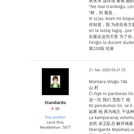
余永泽 温存地 看着 她
"Ne mal-trankviĝu, Lin
“林，别 着急，
Vi scias, kiom mi klopod
你知道，我 为你在各方
en la lastaj tagoj...por 
在最近这些天里 为了你
Finiĝis la ducent dude
第220段 结束
21. feb. 2020 00.21.55
Montara Vilaĝo 746
山 村
Ĉi-foje ni pardonas lin
这一次 我们 宽恕了 他
Standardo
Ni pendumos lin, se li
88
如果 他 再为地主 干这
Vise profilen
La kamparanaj volontul
Land: Kina
农民 赤卫队员 解开绳索
Meddelelser: 5877
liberigante Maŭmaŭ-o