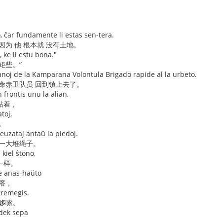
o, ĉar fundamente li estas sen-tera.
因为 他 根本就 没有土地。
, ke li estu bona."
矩些。”
a anoj de la Kamparana Volontula Brigado rapide al la urbeto.
革命赤卫队员 回到镇上去了。
frontis unu la alian,
站着，
toj,
，
euzataj antaŭ la piedoj.
着一大堆绳子。
kiel ŝtono,
一样。
de anas-haŭto
瘩，
tremegis.
打哆嗦。
rdek sepa