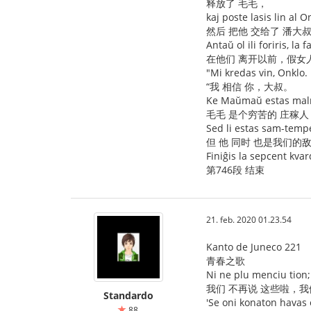
释放了 毛毛，
kaj poste lasis lin al O
然后 把他 交给了 潘大
Antaŭ ol ili foriris, la
在他们 离开以前，假女
"Mi kredas vin, Onklo.
“我 相信 你，大叔。
Ke Maŭmaŭ estas malri
毛毛 是个穷苦的 庄稼
Sed li estas sam-temp
但 他 同时 也是我们的
Finiĝis la sepcent kva
第746段 结束
21. feb. 2020 01.23.54
Kanto de Juneco 221
青春之歌
Ni ne plu menciu tion; t
我们 不再说 这些啦，
Standardo
'Se oni konaton havas 
88