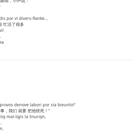
的眼睛，小声说：
!
is por vi divers-flanke...
面 忙活了很多
vi!
…
ka
.
 provos denove labori por sia bieunlo!"
种事，我们 就要 把他绞死！”
oj mal-ligis la ŝnurojn,
，
n,