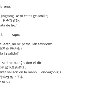
dareno.'
l Jingtang, ke ni estas ge-amikoj,
友，只会有好处。
ata de tio."
”
klinita kapo:
l-sato, mi ne petos lian favoron!"
 也不会 巴结他！”
la ĉevalido!"
 sed ne kuraĝis tion el-diri.
里 却不敢再多话。
tante valizon en la mano, li en-vagoniĝis.
行李包 他上了车。
ek unua