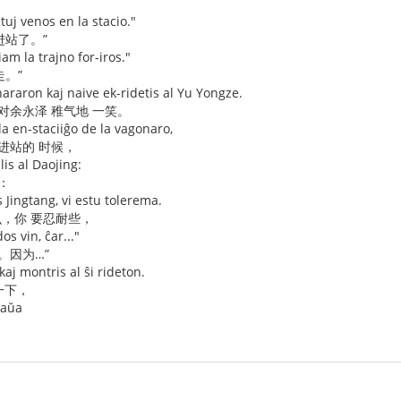
 tuj venos en la stacio."
进站了。”
iam la trajno for-iros."
走。”
hararon kaj naive ek-ridetis al Yu Yongze.
对余永泽 稚气地 一笑。
a en-staciiĝo de la vagonaro,
进站的 时候，
is al Daojing:
：
s Jingtang, vi estu tolerema.
么，你 要忍耐些，
os vin, ĉar..."
。因为…”
kaj montris al ŝi rideton.
一下，
naŭa