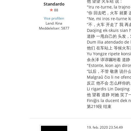
他 望望 火车站 说：
Standardo
"Iru re-turne, la trajno
88
“你 回去吧，火车 就要 
Vise profilen
"Ne, mi iros re-turne k
Land: Kina
“不，火车 开走了 我 再
Meddelelser: 5877
Daojing ek-skuis sian 
道静 一甩自己的 头发，
Dum ilia atendado de l
他们 在车站上 等候火车
Yu Yongze ripete konsil
余永泽 谆谆嘱咐着 道静
"Estonte, kion ajn diro
“以后，不管 敬唐 说什
Malgraŭ ĉio li ne ofend
反正 他不会 怎么样你的
Li rigardis Lin Daojing 
他 望着 道静 对她 笑了
Finiĝis la ducent dek 
第219段 结束
19. feb. 2020 23.54.49