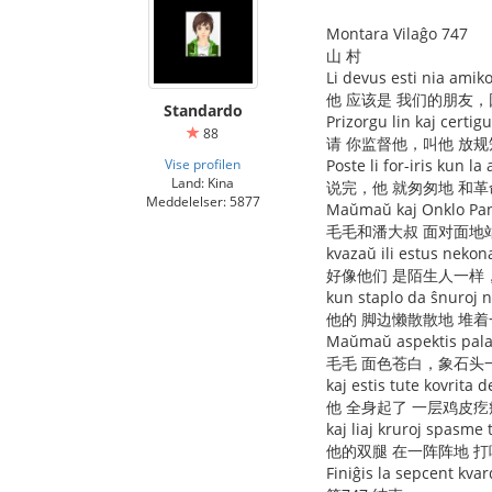
Montara Vilaĝo 747
山 村
Li devus esti nia amik
他 应该是 我们的朋友，
Standardo
Prizorgu lin kaj certigu
88
请 你监督他，叫他 放规
Vise profilen
Poste li for-iris kun l
Land: Kina
说完，他 就匆匆地 和
Meddelelser: 5877
Maŭmaŭ kaj Onklo Pan 
毛毛和潘大叔 面对面地
kvazaŭ ili estus nekona
好像他们 是陌生人一样
kun staplo da ŝnuroj n
他的 脚边懒散散地 堆
Maŭmaŭ aspektis pala 
毛毛 面色苍白，象石头
kaj estis tute kovrita 
他 全身起了 一层鸡皮疙
kaj liaj kruroj spasme 
他的双腿 在一阵阵地 
Finiĝis la sepcent kva