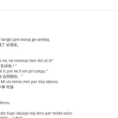
ni fariĝis jam bonaj ge-amikoj.
成了 好朋友。
ne, ne necesas tion diri al li!"
 告诉他！”
al li, por ke li vin pri-zorgu."
他 会照顾你。”
. Mi viv-tenos min per mia laboro;
本事 吃饭
lerus,
is ŝiajn okulojn kaj diris per milda voĉo: