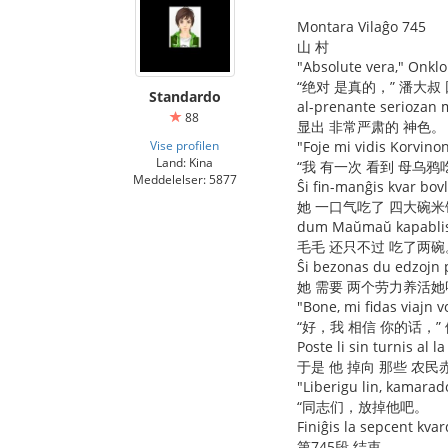
Montara Vilaĝo 745
山 村
"Absolute vera," Onklo
“绝对 是真的，” 潘大叔
Standardo
al-prenante seriozan 
88
显出 非常严肃的 神色。
Vise profilen
"Foje mi vidis Korvino
Land: Kina
“我 有一次 看到 母乌鸦
Meddelelser: 5877
Ŝi fin-manĝis kvar bovl
她 一口气吃了 四大碗米
dum Maŭmaŭ kapablis
毛毛 还只不过 吃了两碗
Ŝi bezonas du edzojn p
她 需要 两个劳力养活她
"Bone, mi fidas viajn vo
“好，我 相信 你的话，”
Poste li sin turnis al 
于是 他 掉向 那些 农
"Liberigu lin, kamarado
“同志们，放掉他吧。
Finiĝis la sepcent kva
第745段 结束