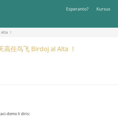
Esperanto?
Kursus
Alta ！
鸟飞 Birdoj al Alta ！
taci-domo li diris: