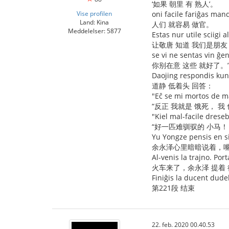
‘如果 朝里 有 熟人’。
Vise profilen
oni facile fariĝas man
Land: Kina
人们 就容易 做官。
Meddelelser: 5877
Estas nur utile sciigi a
让敬唐 知道 我们是朋
se vi ne sentas vin ĝen
你别在意 这些 就好了。
Daojing respondis kun 
道静 低着头 回答：
"Eĉ se mi mortos de ma
“反正 我就是 饿死， 我
"Kiel mal-facile dreseb
“好一匹难驯驭的 小马！
Yu Yongze pensis en si,
余永泽心里暗暗说着，嘴
Al-venis la trajno. Por
火车来了，余永泽 提着 
Finiĝis la ducent dud
第221段 结束
22. feb. 2020 00.40.53