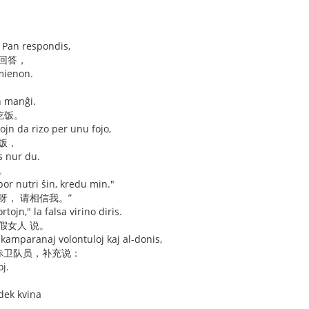
 Pan respondis,
 回答，
mienon.
n manĝi.
吃饭。
ojn da rizo per unu fojo,
饭，
 nur du.
。
or nutri ŝin, kredu min."
呀， 请相信我。”
rtojn," la falsa virino diris.
 假女人 说。
la kamparanaj volontuloj kaj al-donis,
民赤卫队员，补充说：
j.
rdek kvina