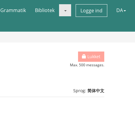
Grammatik
Bibliotek
DA
Logge ind
Lukket
Max. 500 messages.
Sprog:
简体中文