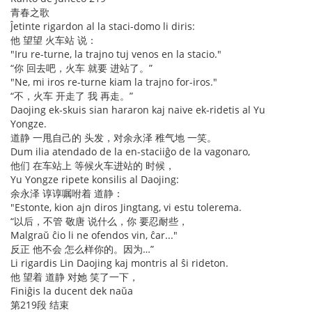
青春之歌
Ĵetinte rigardon al la staci-domo li diris:
他 望望 火车站 说：
"Iru re-turne, la trajno tuj venos en la stacio."
“你 回去吧，火车 就要 进站了。”
"Ne, mi iros re-turne kiam la trajno for-iros."
“不，火车 开走了 我 再走。”
Daojing ek-skuis sian hararon kaj naive ek-ridetis al Yu
Yongze.
道静 一甩自己的 头发，对余永泽 稚气地 一笑。
Dum ilia atendado de la en-staciiĝo de la vagonaro,
他们 在车站上 等候火车进站的 时候，
Yu Yongze ripete konsilis al Daojing:
余永泽 谆谆嘱咐着 道静：
"Estonte, kion ajn diros Jingtang, vi estu tolerema.
“以后，不管 敬唐 说什么，你 要忍耐些，
Malgraŭ ĉio li ne ofendos vin, ĉar..."
反正 他不会 怎么样你的。因为…”
Li rigardis Lin Daojing kaj montris al ŝi rideton.
他 望着 道静 对她 笑了一下，
Finiĝis la ducent dek naŭa
第219段 结束