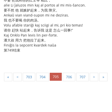
不要 把我和你的灶王爷 相比，
alie Li ĵaluzos min kaj al portos al mi mis-ŝancon.
要不然 他 就嫉妒起来，为我 降灾。
Ankaŭ vian viand-supon mi ne deziras.
我 也不要喝 你的肉汤。
Volu afable stariĝi kaj sciigi al mi, pri kio temas!
请你 赶快 站起来，告诉我 这是 怎么一回事!”
Kaj Onklo Pan levis lin per-forte.
潘大叔 用力 把他拉了起来。
Finiĝis la sepcent kvardek naŭa
第749结束
705
«
<
703
704
706
707
>
»