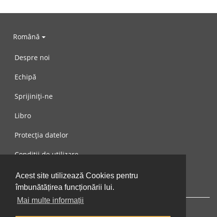
Română
Despre noi
Echipă
Sprijiniți-ne
Libro
Protecția datelor
Condiții de utilizare
Mesaj către noi
Acest site utilizează Cookies pentru
îmbunătățirea funcționării lui.
Mai multe informații