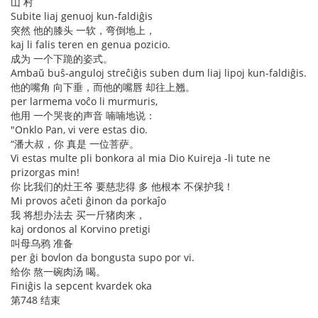
山 村
Subite liaj genuoj kun-faldiĝis
突然 他的膝头 一软，弯倒地上，
kaj li falis teren en genua pozicio.
成为 一个下跪的姿式。
Ambaŭ buŝ-anguloj streĉiĝis suben dum liaj lipoj kun-faldiĝis.
他的嘴角 向下垂，而他的嘴唇 却往上翘。
per larmema voĉo li murmuris,
他用 一个哭丧的声音 喃喃地说：
"Onklo Pan, vi vere estas dio.
“潘大叔，你 真是 一位菩萨。
Vi estas multe pli bonkora al mia Dio Kuireja -li tute ne
prizorgas min!
你 比我们的灶王爷 要慈悲得 多 他根本 不保护我！
Mi provos aĉeti ĝinon da porkaĵo
我 将想办法去 买一斤猪肉来，
kaj ordonos al Korvino pretigi
叫母乌鸦 准备
per ĝi bovlon da bongusta supo por vi.
给你 熬一碗肉汤 喝。
Finiĝis la sepcent kvardek oka
第748 结束