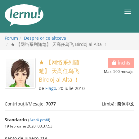
Mergi
la
Meni
conținut
Forum
Despre orice altceva
★ 【网络系列随笔】 天高任鸟飞 Birdoj al Alta ！
★ 【网络系列随
Închis
笔】 天高任鸟飞
Max. 500 mesaje.
Birdoj al Alta ！
de
Flago
, 20 iulie 2010
Contribuții/Mesaje:
7077
Limbă:
简体中文
Standardo
(
Arată profil
)
19 februarie 2020, 00:37:53
Kanto de Juneco 219