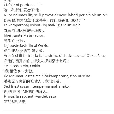
Ĉi-foje ni pardonas lin.
这一次 我们 宽恕了 他
Ni pendumos lin, se li provos denove labori por sia bieunlo!"
如果 他 再为地主 干这种事，我们 就要 把他绞死！”
La kamparanaj volontuloj mal-ligis la ŝnurojn,
农民 赤卫队员 解开绳索，
liberigante Maŭmaŭ-on,
释放了 毛毛，
kaj poste lasis lin al Onklo
然后 把他 交给了 潘大叔。
Antaŭ ol ili foriris, la falsa virino diris de-nove al Onklo Pan,
在他们 离开以前，假女人 又对潘大叔说：
"Mi kredas vin, Onklo.
“我 相信 你，大叔。
Ke Maŭmaŭ estas malriĉa kamparano, tion ni scias.
毛毛 是个穷苦的 庄稼人，我们知道。
Sed li estas sam-tempe nia mal-amiko.
但 他 同时 也是我们的敌人。
Finiĝis la sepcent kvardek sesa
第746段 结束