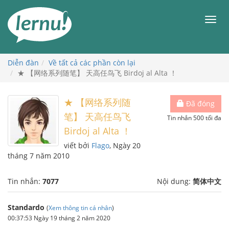
Đi
đến
Men
phần
nội
dung
Diễn đàn
Về tất cả các phần còn lại
★ 【网络系列随笔】 天高任鸟飞 Birdoj al Alta ！
★ 【网络系列随
Đã đóng
笔】 天高任鸟飞
Tin nhắn 500 tối đa
Birdoj al Alta ！
viết bởi
Flago
, Ngày 20
tháng 7 năm 2010
Tin nhắn:
7077
Nội dung:
简体中文
Standardo
(
Xem thông tin cá nhân
)
00:37:53 Ngày 19 tháng 2 năm 2020