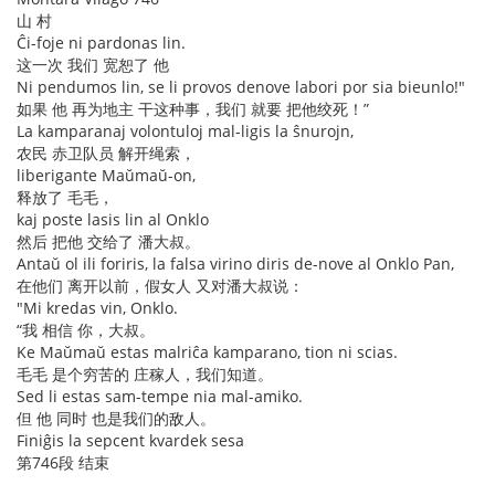
山 村
Ĉi-foje ni pardonas lin.
这一次 我们 宽恕了 他
Ni pendumos lin, se li provos denove labori por sia bieunlo!"
如果 他 再为地主 干这种事，我们 就要 把他绞死！”
La kamparanaj volontuloj mal-ligis la ŝnurojn,
农民 赤卫队员 解开绳索，
liberigante Maŭmaŭ-on,
释放了 毛毛，
kaj poste lasis lin al Onklo
然后 把他 交给了 潘大叔。
Antaŭ ol ili foriris, la falsa virino diris de-nove al Onklo Pan,
在他们 离开以前，假女人 又对潘大叔说：
"Mi kredas vin, Onklo.
“我 相信 你，大叔。
Ke Maŭmaŭ estas malriĉa kamparano, tion ni scias.
毛毛 是个穷苦的 庄稼人，我们知道。
Sed li estas sam-tempe nia mal-amiko.
但 他 同时 也是我们的敌人。
Finiĝis la sepcent kvardek sesa
第746段 结束