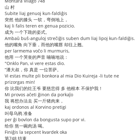
Montara Vilaĝo 748
山 村
Subite liaj genuoj kun-faldiĝis
突然 他的膝头 一软，弯倒地上，
kaj li falis teren en genua pozicio.
成为 一个下跪的姿式。
Ambaŭ buŝ-anguloj streĉiĝis suben dum liaj lipoj kun-faldiĝis.
他的嘴角 向下垂，而他的嘴唇 却往上翘。
per larmema voĉo li murmuris,
他用 一个哭丧的声音 喃喃地说：
"Onklo Pan, vi vere estas dio.
“潘大叔，你 真是 一位菩萨。
Vi estas multe pli bonkora al mia Dio Kuireja -li tute ne
prizorgas min!
你 比我们的灶王爷 要慈悲得 多 他根本 不保护我！
Mi provos aĉeti ĝinon da porkaĵo
我 将想办法去 买一斤猪肉来，
kaj ordonos al Korvino pretigi
叫母乌鸦 准备
per ĝi bovlon da bongusta supo por vi.
给你 熬一碗肉汤 喝。
Finiĝis la sepcent kvardek oka
第748 结束