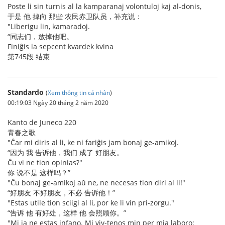
Poste li sin turnis al la kamparanaj volontuloj kaj al-donis,
于是 他 掉向 那些 农民赤卫队员，补充说：
"Liberigu lin, kamaradoj.
“同志们，放掉他吧。
Finiĝis la sepcent kvardek kvina
第745段 结束
Standardo
(
Xem thông tin cá nhân
)
00:19:03 Ngày 20 tháng 2 năm 2020
Kanto de Juneco 220
青春之歌
"Ĉar mi diris al li, ke ni fariĝis jam bonaj ge-amikoj.
“因为 我 告诉他，我们 成了 好朋友。
Ĉu vi ne tion opinias?"
你 说不是 这样吗？”
"Ĉu bonaj ge-amikoj aŭ ne, ne necesas tion diri al li!"
“好朋友 不好朋友，不必 告诉他！”
"Estas utile tion sciigi al li, por ke li vin pri-zorgu."
“告诉 他 有好处，这样 他 会照顾你。”
"Mi ja ne estas infano. Mi viv-tenos min per mia laboro;