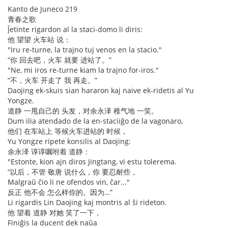
Kanto de Juneco 219
青春之歌
Ĵetinte rigardon al la staci-domo li diris:
他 望望 火车站 说：
"Iru re-turne, la trajno tuj venos en la stacio."
“你 回去吧，火车 就要 进站了。”
"Ne, mi iros re-turne kiam la trajno for-iros."
“不，火车 开走了 我 再走。”
Daojing ek-skuis sian hararon kaj naive ek-ridetis al Yu
Yongze.
道静 一甩自己的 头发，对余永泽 稚气地 一笑。
Dum ilia atendado de la en-staciiĝo de la vagonaro,
他们 在车站上 等候火车进站的 时候，
Yu Yongze ripete konsilis al Daojing:
余永泽 谆谆嘱咐着 道静：
"Estonte, kion ajn diros Jingtang, vi estu tolerema.
“以后，不管 敬唐 说什么，你 要忍耐些，
Malgraŭ ĉio li ne ofendos vin, ĉar..."
反正 他不会 怎么样你的。因为…”
Li rigardis Lin Daojing kaj montris al ŝi rideton.
他 望着 道静 对她 笑了一下，
Finiĝis la ducent dek naŭa