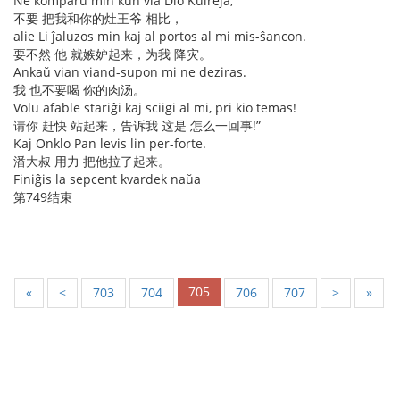
Ne komparu min kun via Dio Kuireja,
不要 把我和你的灶王爷 相比，
alie Li ĵaluzos min kaj al portos al mi mis-ŝancon.
要不然 他 就嫉妒起来，为我 降灾。
Ankaŭ vian viand-supon mi ne deziras.
我 也不要喝 你的肉汤。
Volu afable stariĝi kaj sciigi al mi, pri kio temas!
请你 赶快 站起来，告诉我 这是 怎么一回事!”
Kaj Onklo Pan levis lin per-forte.
潘大叔 用力 把他拉了起来。
Finiĝis la sepcent kvardek naŭa
第749结束
705
«
<
703
704
706
707
>
»