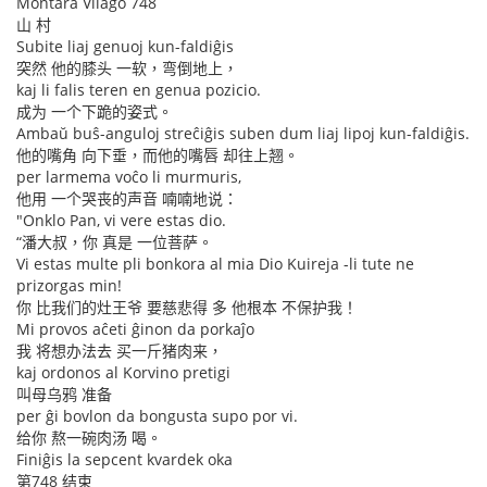
Montara Vilaĝo 748
山 村
Subite liaj genuoj kun-faldiĝis
突然 他的膝头 一软，弯倒地上，
kaj li falis teren en genua pozicio.
成为 一个下跪的姿式。
Ambaŭ buŝ-anguloj streĉiĝis suben dum liaj lipoj kun-faldiĝis.
他的嘴角 向下垂，而他的嘴唇 却往上翘。
per larmema voĉo li murmuris,
他用 一个哭丧的声音 喃喃地说：
"Onklo Pan, vi vere estas dio.
“潘大叔，你 真是 一位菩萨。
Vi estas multe pli bonkora al mia Dio Kuireja -li tute ne
prizorgas min!
你 比我们的灶王爷 要慈悲得 多 他根本 不保护我！
Mi provos aĉeti ĝinon da porkaĵo
我 将想办法去 买一斤猪肉来，
kaj ordonos al Korvino pretigi
叫母乌鸦 准备
per ĝi bovlon da bongusta supo por vi.
给你 熬一碗肉汤 喝。
Finiĝis la sepcent kvardek oka
第748 结束