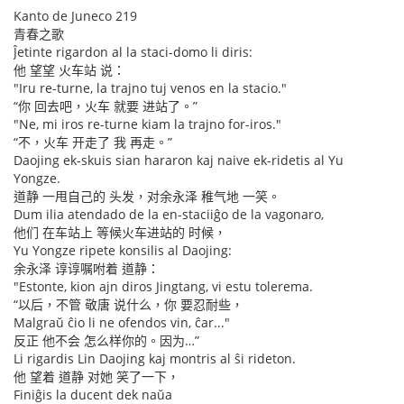
Kanto de Juneco 219
青春之歌
Ĵetinte rigardon al la staci-domo li diris:
他 望望 火车站 说：
"Iru re-turne, la trajno tuj venos en la stacio."
“你 回去吧，火车 就要 进站了。”
"Ne, mi iros re-turne kiam la trajno for-iros."
“不，火车 开走了 我 再走。”
Daojing ek-skuis sian hararon kaj naive ek-ridetis al Yu
Yongze.
道静 一甩自己的 头发，对余永泽 稚气地 一笑。
Dum ilia atendado de la en-staciiĝo de la vagonaro,
他们 在车站上 等候火车进站的 时候，
Yu Yongze ripete konsilis al Daojing:
余永泽 谆谆嘱咐着 道静：
"Estonte, kion ajn diros Jingtang, vi estu tolerema.
“以后，不管 敬唐 说什么，你 要忍耐些，
Malgraŭ ĉio li ne ofendos vin, ĉar..."
反正 他不会 怎么样你的。因为…”
Li rigardis Lin Daojing kaj montris al ŝi rideton.
他 望着 道静 对她 笑了一下，
Finiĝis la ducent dek naŭa