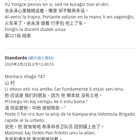
Yu Yongze pensis en si, sed ne kuraĝis tion el-diri.
余永泽心里暗暗说着，嘴里 却不敢再多话。
Al-venis la trajno. Portante valizon en la mano, li en-vagoniĝis.
火车来了，余永泽 提着 行李包 他上了车。
Finiĝis la ducent dudek unua
第221段 结束
Standardo
(
顯示個人資料
)
2020年2月22日上午12:40:53
Montara Vilaĝo 747
山 村
Li devus esti nia amiko, ĉar fundamente li estas sen-tera.
他 应该是 我们的朋友，因为 他 根本就 没有土地。
Prizorgu lin kaj certigu, ke li estu bona."
请 你监督他，叫他 放规矩些。”
Poste li for-iris kun la anoj de la Kamparana Volontula Brigado
rapide al la urbeto.
说完，他 就匆匆地 和革命赤卫队员 回到镇上去了。
Maŭmaŭ kaj Onklo Pan frontis unu la alian,
毛毛和潘大叔 面对面地站着，