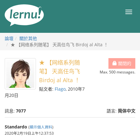
前
往
目
目
錄
錄
論壇
關於其他
★ 【网络系列随笔】 天高任鸟飞 Birdoj al Alta ！
★ 【网络系列随
關閉的
笔】 天高任鸟飞
Max. 500 messages.
Birdoj al Alta ！
貼文者:
Flago
, 2010年7
月20日
訊息:
7077
語言:
简体中文
Standardo
(
顯示個人資料
)
2020年2月19日上午12:37:53