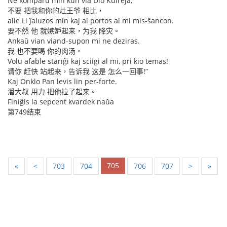
Ne komparu min kun via Dio Kuireja,
不要 把我和你的灶王爷 相比，
alie Li ĵaluzos min kaj al portos al mi mis-ŝancon.
要不然 他 就嫉妒起来，为我 降灾。
Ankaŭ vian viand-supon mi ne deziras.
我 也不要喝 你的肉汤。
Volu afable stariĝi kaj sciigi al mi, pri kio temas!
请你 赶快 站起来，告诉我 这是 怎么一回事!”
Kaj Onklo Pan levis lin per-forte.
潘大叔 用力 把他拉了起来。
Finiĝis la sepcent kvardek naŭa
第749结束
705
«
<
703
704
706
707
>
»