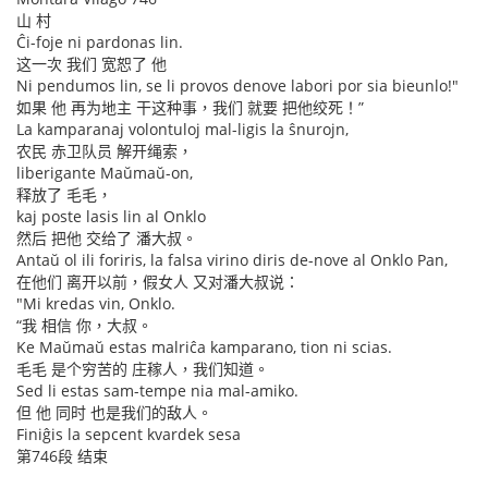
山 村
Ĉi-foje ni pardonas lin.
这一次 我们 宽恕了 他
Ni pendumos lin, se li provos denove labori por sia bieunlo!"
如果 他 再为地主 干这种事，我们 就要 把他绞死！”
La kamparanaj volontuloj mal-ligis la ŝnurojn,
农民 赤卫队员 解开绳索，
liberigante Maŭmaŭ-on,
释放了 毛毛，
kaj poste lasis lin al Onklo
然后 把他 交给了 潘大叔。
Antaŭ ol ili foriris, la falsa virino diris de-nove al Onklo Pan,
在他们 离开以前，假女人 又对潘大叔说：
"Mi kredas vin, Onklo.
“我 相信 你，大叔。
Ke Maŭmaŭ estas malriĉa kamparano, tion ni scias.
毛毛 是个穷苦的 庄稼人，我们知道。
Sed li estas sam-tempe nia mal-amiko.
但 他 同时 也是我们的敌人。
Finiĝis la sepcent kvardek sesa
第746段 结束