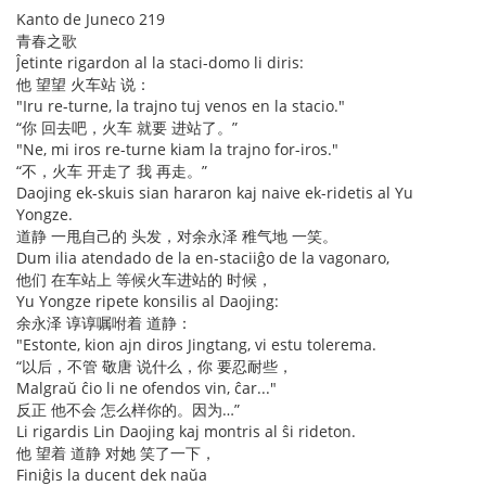
Kanto de Juneco 219
青春之歌
Ĵetinte rigardon al la staci-domo li diris:
他 望望 火车站 说：
"Iru re-turne, la trajno tuj venos en la stacio."
“你 回去吧，火车 就要 进站了。”
"Ne, mi iros re-turne kiam la trajno for-iros."
“不，火车 开走了 我 再走。”
Daojing ek-skuis sian hararon kaj naive ek-ridetis al Yu
Yongze.
道静 一甩自己的 头发，对余永泽 稚气地 一笑。
Dum ilia atendado de la en-staciiĝo de la vagonaro,
他们 在车站上 等候火车进站的 时候，
Yu Yongze ripete konsilis al Daojing:
余永泽 谆谆嘱咐着 道静：
"Estonte, kion ajn diros Jingtang, vi estu tolerema.
“以后，不管 敬唐 说什么，你 要忍耐些，
Malgraŭ ĉio li ne ofendos vin, ĉar..."
反正 他不会 怎么样你的。因为…”
Li rigardis Lin Daojing kaj montris al ŝi rideton.
他 望着 道静 对她 笑了一下，
Finiĝis la ducent dek naŭa