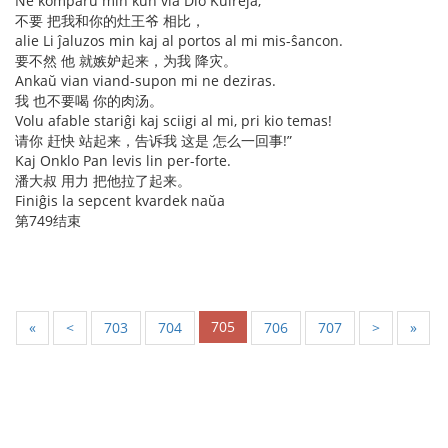
Ne komparu min kun via Dio Kuireja,
不要 把我和你的灶王爷 相比，
alie Li ĵaluzos min kaj al portos al mi mis-ŝancon.
要不然 他 就嫉妒起来，为我 降灾。
Ankaŭ vian viand-supon mi ne deziras.
我 也不要喝 你的肉汤。
Volu afable stariĝi kaj sciigi al mi, pri kio temas!
请你 赶快 站起来，告诉我 这是 怎么一回事!”
Kaj Onklo Pan levis lin per-forte.
潘大叔 用力 把他拉了起来。
Finiĝis la sepcent kvardek naŭa
第749结束
705
«
<
703
704
706
707
>
»