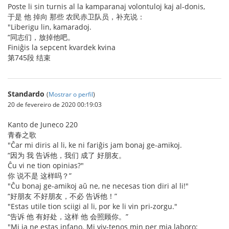
Poste li sin turnis al la kamparanaj volontuloj kaj al-donis,
于是 他 掉向 那些 农民赤卫队员，补充说：
"Liberigu lin, kamaradoj.
“同志们，放掉他吧。
Finiĝis la sepcent kvardek kvina
第745段 结束
Standardo
(
Mostrar o perfil
)
20 de fevereiro de 2020 00:19:03
Kanto de Juneco 220
青春之歌
"Ĉar mi diris al li, ke ni fariĝis jam bonaj ge-amikoj.
“因为 我 告诉他，我们 成了 好朋友。
Ĉu vi ne tion opinias?"
你 说不是 这样吗？”
"Ĉu bonaj ge-amikoj aŭ ne, ne necesas tion diri al li!"
“好朋友 不好朋友，不必 告诉他！”
"Estas utile tion sciigi al li, por ke li vin pri-zorgu."
“告诉 他 有好处，这样 他 会照顾你。”
"Mi ja ne estas infano. Mi viv-tenos min per mia laboro;