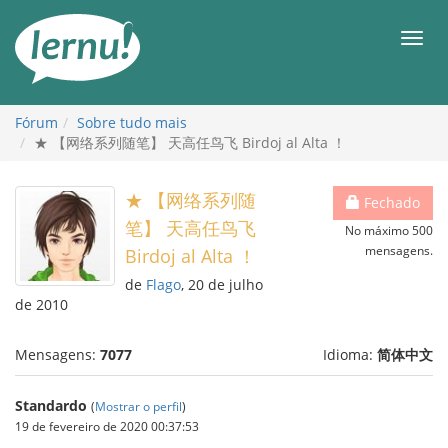
Ir
ao
Men
conteúdo
Fórum
Sobre tudo mais
★ 【网络系列随笔】 天高任鸟飞 Birdoj al Alta ！
★ 【网络系列随
Fechado
笔】 天高任鸟飞
No máximo 500
mensagens.
Birdoj al Alta ！
de
Flago
, 20 de julho
de 2010
Mensagens:
7077
Idioma:
简体中文
Standardo
(
Mostrar o perfil
)
19 de fevereiro de 2020 00:37:53