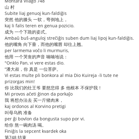
Montara Vilaĝo 748
山 村
Subite liaj genuoj kun-faldiĝis
突然 他的膝头 一软，弯倒地上，
kaj li falis teren en genua pozicio.
成为 一个下跪的姿式。
Ambaŭ buŝ-anguloj streĉiĝis suben dum liaj lipoj kun-faldiĝis.
他的嘴角 向下垂，而他的嘴唇 却往上翘。
per larmema voĉo li murmuris,
他用 一个哭丧的声音 喃喃地说：
"Onklo Pan, vi vere estas dio.
“潘大叔，你 真是 一位菩萨。
Vi estas multe pli bonkora al mia Dio Kuireja -li tute ne
prizorgas min!
你 比我们的灶王爷 要慈悲得 多 他根本 不保护我！
Mi provos aĉeti ĝinon da porkaĵo
我 将想办法去 买一斤猪肉来，
kaj ordonos al Korvino pretigi
叫母乌鸦 准备
per ĝi bovlon da bongusta supo por vi.
给你 熬一碗肉汤 喝。
Finiĝis la sepcent kvardek oka
第748 结束