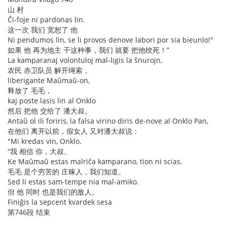
山 村
Ĉi-foje ni pardonas lin.
这一次 我们 宽恕了 他
Ni pendumos lin, se li provos denove labori por sia bieunlo!"
如果 他 再为地主 干这种事，我们 就要 把他绞死！”
La kamparanaj volontuloj mal-ligis la ŝnurojn,
农民 赤卫队员 解开绳索，
liberigante Maŭmaŭ-on,
释放了 毛毛，
kaj poste lasis lin al Onklo
然后 把他 交给了 潘大叔。
Antaŭ ol ili foriris, la falsa virino diris de-nove al Onklo Pan,
在他们 离开以前，假女人 又对潘大叔说：
"Mi kredas vin, Onklo.
“我 相信 你，大叔。
Ke Maŭmaŭ estas malriĉa kamparano, tion ni scias.
毛毛 是个穷苦的 庄稼人，我们知道。
Sed li estas sam-tempe nia mal-amiko.
但 他 同时 也是我们的敌人。
Finiĝis la sepcent kvardek sesa
第746段 结束