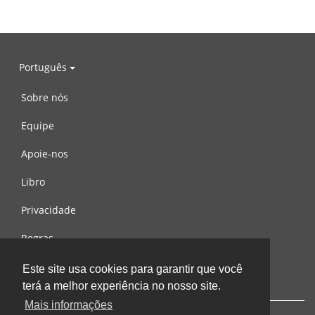
Português
Sobre nós
Equipe
Apoie-nos
Libro
Privacidade
Regras
Contacte-nos
Este site usa cookies para garantir que você
terá a melhor experiência no nosso site.
Mais informações