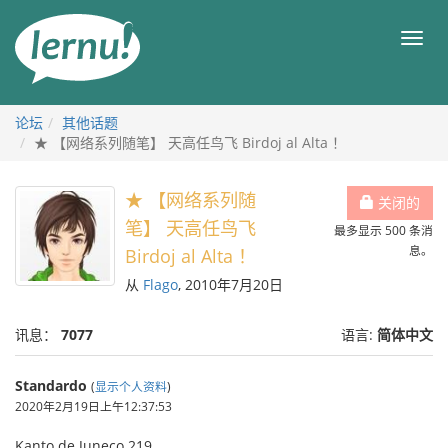
去
目
目
錄
录
頁
论坛
其他话题
★ 【网络系列随笔】 天高任鸟飞 Birdoj al Alta ！
★ 【网络系列随
关闭的
笔】 天高任鸟飞
最多显示 500 条消
息。
Birdoj al Alta ！
从
Flago
, 2010年7月20日
讯息：
7077
语言:
简体中文
Standardo
(
显示个人资料
)
2020年2月19日上午12:37:53
Kanto de Juneco 219