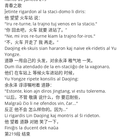
青春之歌
Ĵetinte rigardon al la staci-domo li diris:
他 望望 火车站 说：
"Iru re-turne, la trajno tuj venos en la stacio."
“你 回去吧，火车 就要 进站了。”
"Ne, mi iros re-turne kiam la trajno for-iros."
“不，火车 开走了 我 再走。”
Daojing ek-skuis sian hararon kaj naive ek-ridetis al Yu
Yongze.
道静 一甩自己的 头发，对余永泽 稚气地 一笑。
Dum ilia atendado de la en-staciiĝo de la vagonaro,
他们 在车站上 等候火车进站的 时候，
Yu Yongze ripete konsilis al Daojing:
余永泽 谆谆嘱咐着 道静：
"Estonte, kion ajn diros Jingtang, vi estu tolerema.
“以后，不管 敬唐 说什么，你 要忍耐些，
Malgraŭ ĉio li ne ofendos vin, ĉar..."
反正 他不会 怎么样你的。因为…”
Li rigardis Lin Daojing kaj montris al ŝi rideton.
他 望着 道静 对她 笑了一下，
Finiĝis la ducent dek naŭa
第219段 结束