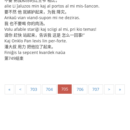
不要 把我和你的灶王爷 相比，
alie Li ĵaluzos min kaj al portos al mi mis-ŝancon.
要不然 他 就嫉妒起来，为我 降灾。
Ankaŭ vian viand-supon mi ne deziras.
我 也不要喝 你的肉汤。
Volu afable stariĝi kaj sciigi al mi, pri kio temas!
请你 赶快 站起来，告诉我 这是 怎么一回事!”
Kaj Onklo Pan levis lin per-forte.
潘大叔 用力 把他拉了起来。
Finiĝis la sepcent kvardek naŭa
第749结束
705
«
<
703
704
706
707
>
»