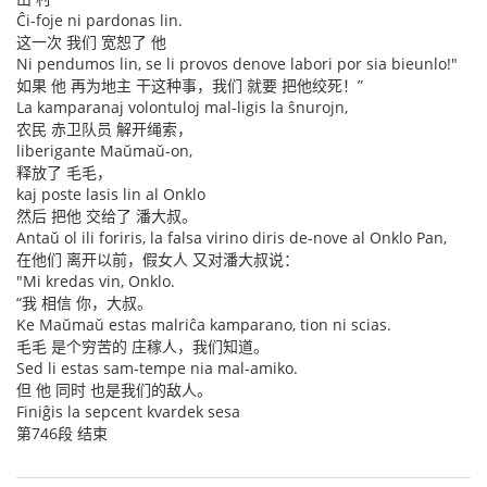
Ĉi-foje ni pardonas lin.
这一次 我们 宽恕了 他
Ni pendumos lin, se li provos denove labori por sia bieunlo!"
如果 他 再为地主 干这种事，我们 就要 把他绞死！”
La kamparanaj volontuloj mal-ligis la ŝnurojn,
农民 赤卫队员 解开绳索，
liberigante Maŭmaŭ-on,
释放了 毛毛，
kaj poste lasis lin al Onklo
然后 把他 交给了 潘大叔。
Antaŭ ol ili foriris, la falsa virino diris de-nove al Onklo Pan,
在他们 离开以前，假女人 又对潘大叔说：
"Mi kredas vin, Onklo.
“我 相信 你，大叔。
Ke Maŭmaŭ estas malriĉa kamparano, tion ni scias.
毛毛 是个穷苦的 庄稼人，我们知道。
Sed li estas sam-tempe nia mal-amiko.
但 他 同时 也是我们的敌人。
Finiĝis la sepcent kvardek sesa
第746段 结束