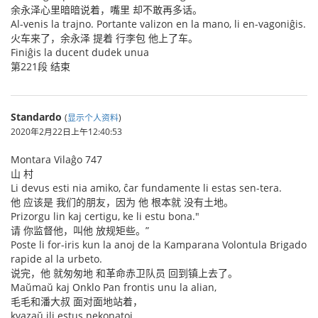
余永泽心里暗暗说着，嘴里 却不敢再多话。
Al-venis la trajno. Portante valizon en la mano, li en-vagoniĝis.
火车来了，余永泽 提着 行李包 他上了车。
Finiĝis la ducent dudek unua
第221段 结束
Standardo
(
显示个人资料
)
2020年2月22日上午12:40:53
Montara Vilaĝo 747
山 村
Li devus esti nia amiko, ĉar fundamente li estas sen-tera.
他 应该是 我们的朋友，因为 他 根本就 没有土地。
Prizorgu lin kaj certigu, ke li estu bona."
请 你监督他，叫他 放规矩些。”
Poste li for-iris kun la anoj de la Kamparana Volontula Brigado
rapide al la urbeto.
说完，他 就匆匆地 和革命赤卫队员 回到镇上去了。
Maŭmaŭ kaj Onklo Pan frontis unu la alian,
毛毛和潘大叔 面对面地站着，
kvazaŭ ili estus nekonatoj,