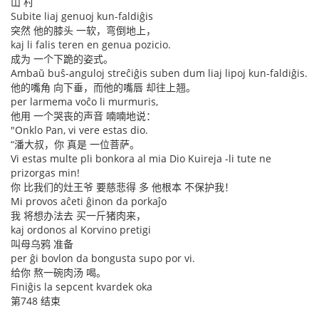
山 村
Subite liaj genuoj kun-faldiĝis
突然 他的膝头 一软，弯倒地上，
kaj li falis teren en genua pozicio.
成为 一个下跪的姿式。
Ambaŭ buŝ-anguloj streĉiĝis suben dum liaj lipoj kun-faldiĝis.
他的嘴角 向下垂，而他的嘴唇 却往上翘。
per larmema voĉo li murmuris,
他用 一个哭丧的声音 喃喃地说：
"Onklo Pan, vi vere estas dio.
“潘大叔，你 真是 一位菩萨。
Vi estas multe pli bonkora al mia Dio Kuireja -li tute ne
prizorgas min!
你 比我们的灶王爷 要慈悲得 多 他根本 不保护我！
Mi provos aĉeti ĝinon da porkaĵo
我 将想办法去 买一斤猪肉来，
kaj ordonos al Korvino pretigi
叫母乌鸦 准备
per ĝi bovlon da bongusta supo por vi.
给你 熬一碗肉汤 喝。
Finiĝis la sepcent kvardek oka
第748 结束